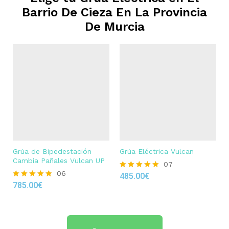
Barrio De Cieza En La Provincia
De Murcia
Grúa de Bipedestación
Grúa Eléctrica Vulcan
Cambia Pañales Vulcan UP
07
06
485.00
€
Rated
785.00
€
4.86
Rated
out of 5
4.83
out of 5