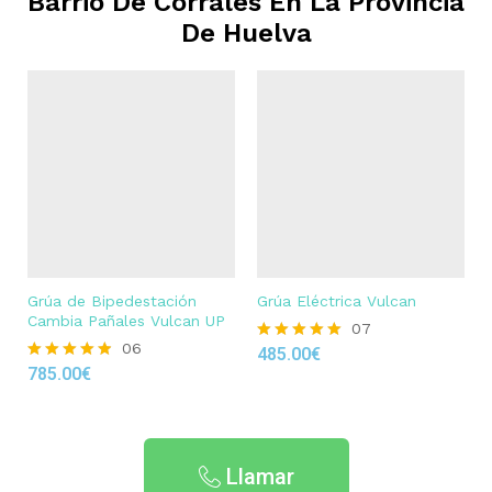
Barrio De Corrales En La Provincia
De Huelva
Grúa de Bipedestación
Grúa Eléctrica Vulcan
Cambia Pañales Vulcan UP
07
06
485.00
€
Rated
785.00
€
4.86
Rated
out of 5
4.83
out of 5
Llamar