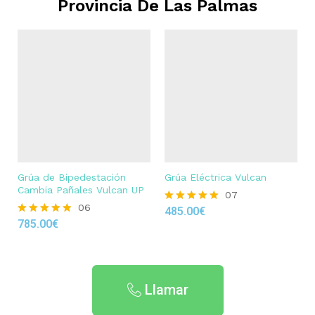
Provincia De Las Palmas
Grúa de Bipedestación
Grúa Eléctrica Vulcan
Cambia Pañales Vulcan UP
07
06
485.00
€
Rated
785.00
€
4.86
Rated
out of 5
4.83
out of 5
Llamar