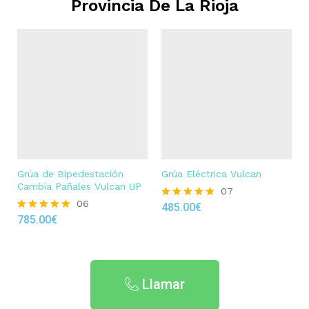
Provincia De La Rioja
Grúa de Bipedestación
Grúa Eléctrica Vulcan
Cambia Pañales Vulcan UP
07
06
485.00
€
Rated
785.00
€
4.86
Rated
out of 5
4.83
out of 5
Llamar