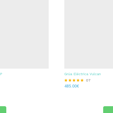
UP
Grúa Eléctrica Vulcan
07
485.00
€
Rated
4.86
out of 5