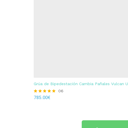
Grúa de Bipedestación Cambia Pañales Vulcan 
06
785.00
€
Rated
4.83
out of 5