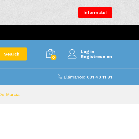
Informate!
Log in
Search
Regístrese en
0
Llámanos:
631 40 11 91
 De Murcia