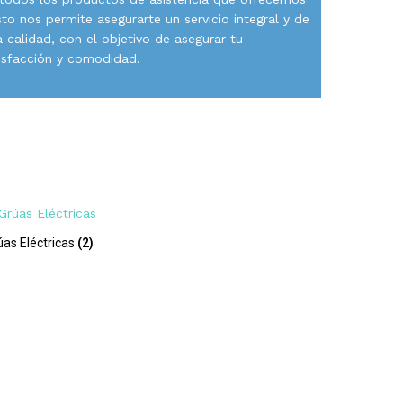
sto nos permite asegurarte un servicio integral y de
a calidad, con el objetivo de asegurar tu
isfacción y comodidad.
úas Eléctricas
(2)