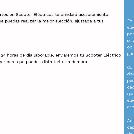
rtos en Scooter Eléctricos te brindará asesoramiento
Ent
e puedas realizar la mejor elección, ajustada a tus
elé
por
sel
obj
gar
a 24 horas de día laborable, enviaremos tu Scooter Eléctrico
gar para que puedas disfrutarlo sin demora
Con
dis
per
cad
que
elé
esp
Ade
cap
de 