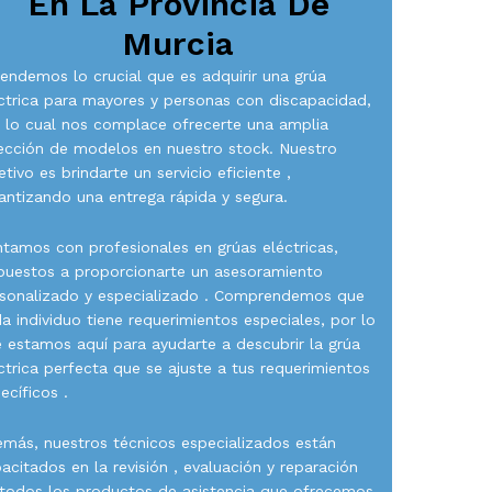
En La Provincia De
Murcia
endemos lo crucial que es adquirir una grúa
ctrica para mayores y personas con discapacidad,
 lo cual nos complace ofrecerte una amplia
ección de modelos en nuestro stock. Nuestro
etivo es brindarte un servicio eficiente ,
antizando una entrega rápida y segura.
tamos con profesionales en grúas eléctricas,
puestos a proporcionarte un asesoramiento
sonalizado y especializado . Comprendemos que
a individuo tiene requerimientos especiales, por lo
 estamos aquí para ayudarte a descubrir la grúa
ctrica perfecta que se ajuste a tus requerimientos
ecíficos .
más, nuestros técnicos especializados están
acitados en la revisión , evaluación y reparación
todos los productos de asistencia que ofrecemos