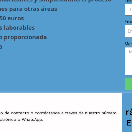
Tel
nes para otras áreas
 50 euros
Ema
s laborables
no proporcionada
Men
a
r
io de contacto o contáctanos a través de nuestro número
ectrónico o WhatsApp.
E