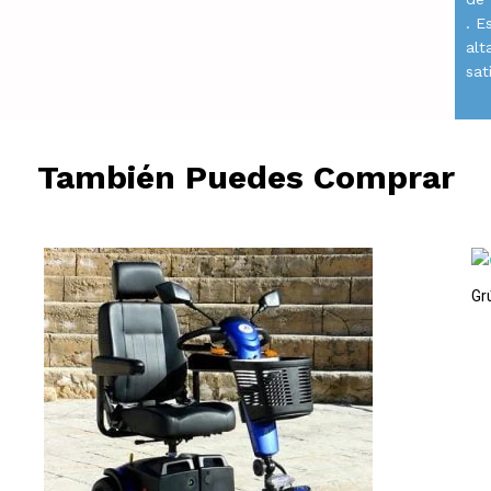
. E
alt
sat
También Puedes Comprar
Gr