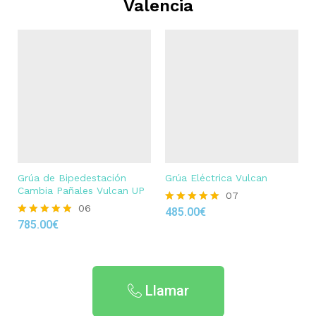
Valencia
Grúa de Bipedestación
Grúa Eléctrica Vulcan
Cambia Pañales Vulcan UP
07
06
485.00
€
Rated
785.00
€
4.86
Rated
out of 5
4.83
out of 5
Llamar