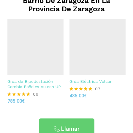
Barrio De Zaragoza En La
Provincia De Zaragoza
Grúa de Bipedestación
Grúa Eléctrica Vulcan
Cambia Pañales Vulcan UP
07
06
485.00
€
Rated
785.00
€
4.86
Rated
out of 5
4.83
out of 5
Llamar