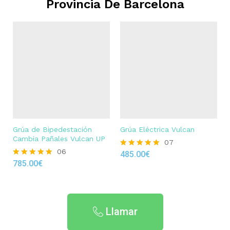
Provincia De Barcelona
Grúa de Bipedestación
Grúa Eléctrica Vulcan
Cambia Pañales Vulcan UP
07
06
485.00
€
Rated
785.00
€
4.86
Rated
out of 5
4.83
out of 5
Llamar