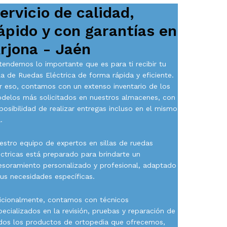
ervicio de calidad,
ápido y con garantías en
rjona - Jaén
tendemos lo importante que es para ti recibir tu
lla de Ruedas Eléctrica de forma rápida y eficiente.
r eso, contamos con un extenso inventario de los
delos más solicitados en nuestros almacenes, con
 posibilidad de realizar entregas incluso en el mismo
.
estro equipo de expertos en sillas de ruedas
éctricas está preparado para brindarte un
esoramiento personalizado y profesional, adaptado
tus necesidades específicas.
icionalmente, contamos con técnicos
pecializados en la revisión, pruebas y reparación de
dos los productos de ortopedia que ofrecemos,