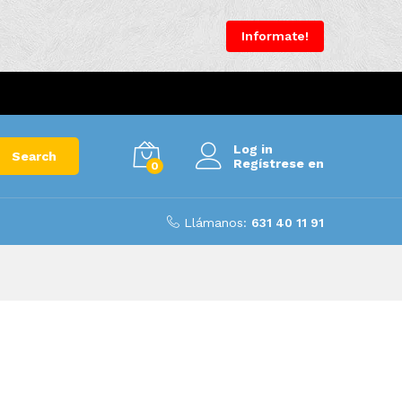
Informate!
Log in
Search
Regístrese en
0
Llámanos:
631 40 11 91