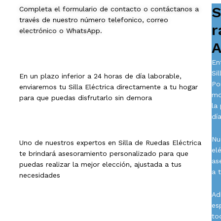
S
Completa el formulario de contacto o contáctanos a
través de nuestro número telefonico, correo
r
electrónico o WhatsApp.
A
En
Si
En un plazo inferior a 24 horas de día laborable,
Po
enviaremos tu Silla Eléctrica directamente a tu hogar
mo
para que puedas disfrutarlo sin demora
la
día
Nu
Uno de nuestros expertos en Silla de Ruedas Eléctrica
el
te brindará asesoramiento personalizado para que
as
puedas realizar la mejor elección, ajustada a tus
a 
necesidades
Ad
es
to