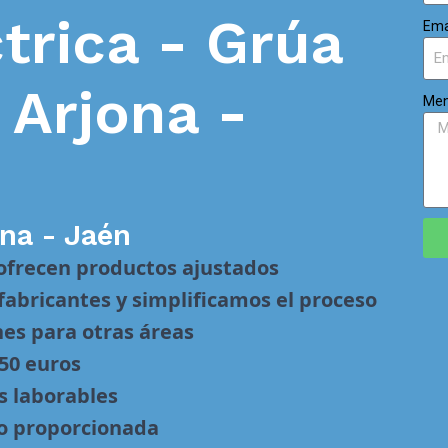
trica - Grúa
Ema
n
Arjona -
Men
ona - Jaén
 ofrecen productos ajustados
abricantes y simplificamos el proceso
nes para otras áreas
 50 euros
s laborables
no proporcionada