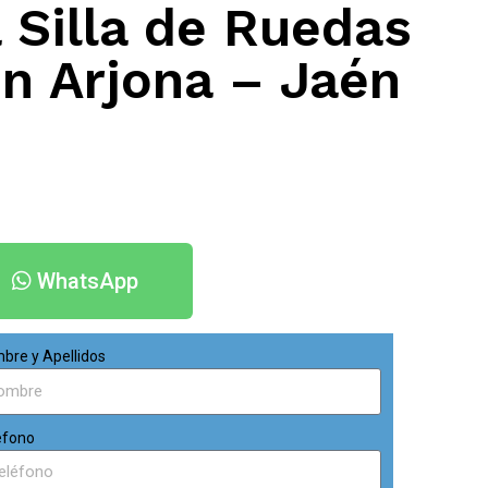
 Silla de Ruedas
en Arjona – Jaén
WhatsApp
bre y Apellidos
éfono