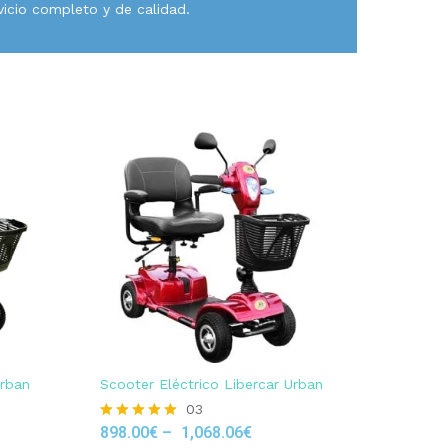
vicio completo y de calidad.
Urban
Scooter Eléctrico Libercar Urban
03
898.00
€
–
1,068.06
€
Rated