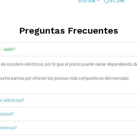
975.00
€
–
1,297.26
€
Rated
 5
5.00
out of 5
Preguntas Frecuentes
 - Jaén?
 scooters eléctricos, por lo que el precio puede variar dependiendo del
sforzamos por ofrecer los precios más competitivos del mercado.
r eléctrico?
ctrico?
éctricos?