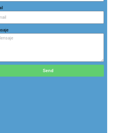
il
saje
Send