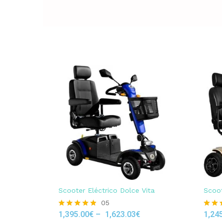
Scooter Eléctrico Dolce Vita
Scoot
05
1,395.00
€
–
1,623.03
€
1,24
Rated
Rated