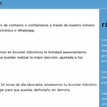
a
r
io de contacto o contáctanos a través de nuestro número
ectrónico o WhatsApp.
Com
Elé
dis
rtos en Scooter Eléctricos te brindará asesoramiento
al
e puedas realizar la mejor elección, ajustada a tus
ent
Con
elé
per
a 24 horas de día laborable, enviaremos tu Scooter Eléctrico
gar para que puedas disfrutarlo sin demora
Ade
rev
ort