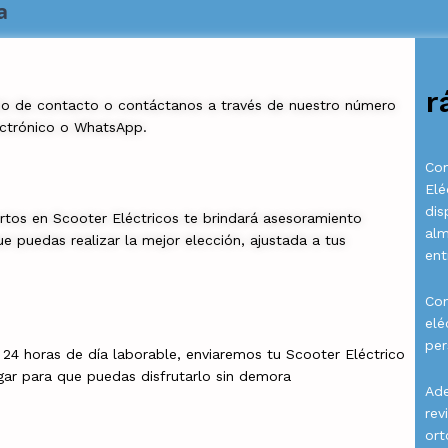
a
r
io de contacto o contáctanos a través de nuestro número
ectrónico o WhatsApp.
Com
Elé
dis
rtos en Scooter Eléctricos te brindará asesoramiento
al
e puedas realizar la mejor elección, ajustada a tus
ent
Con
elé
per
a 24 horas de día laborable, enviaremos tu Scooter Eléctrico
gar para que puedas disfrutarlo sin demora
Ade
rev
ort