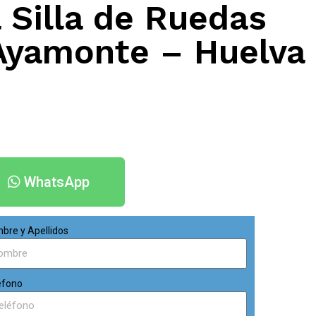
 Silla de Ruedas
 Ayamonte – Huelva
WhatsApp
bre y Apellidos
éfono