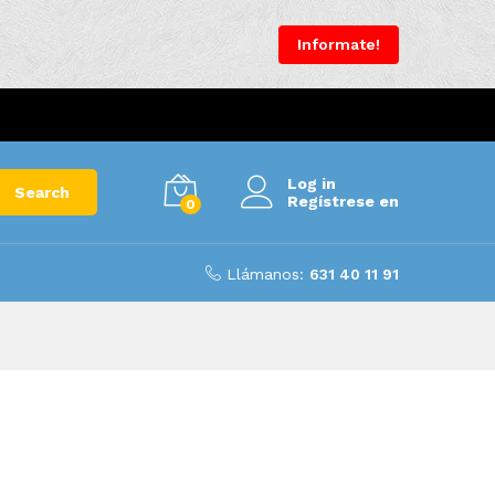
Informate!
Log in
Search
Regístrese en
0
Llámanos:
631 40 11 91