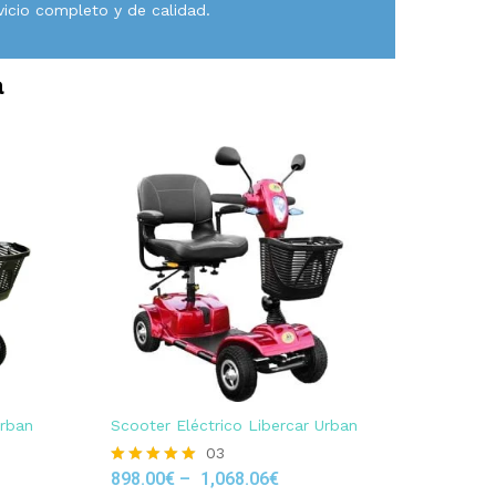
vicio completo y de calidad.
a
Urban
Scooter Eléctrico Libercar Urban
03
898.00
€
–
1,068.06
€
Rated