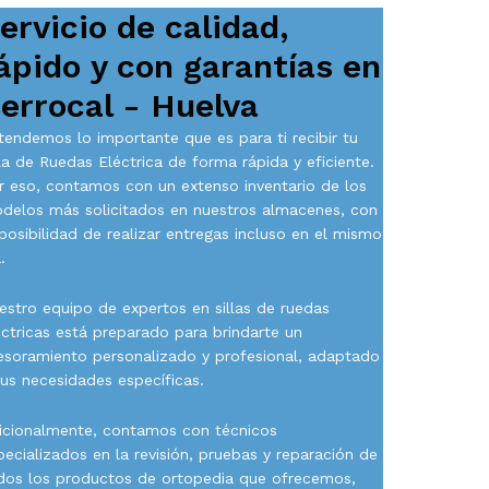
ervicio de calidad,
ápido y con garantías en
errocal - Huelva
tendemos lo importante que es para ti recibir tu
lla de Ruedas Eléctrica de forma rápida y eficiente.
r eso, contamos con un extenso inventario de los
delos más solicitados en nuestros almacenes, con
 posibilidad de realizar entregas incluso en el mismo
.
estro equipo de expertos en sillas de ruedas
éctricas está preparado para brindarte un
esoramiento personalizado y profesional, adaptado
tus necesidades específicas.
icionalmente, contamos con técnicos
pecializados en la revisión, pruebas y reparación de
dos los productos de ortopedia que ofrecemos,