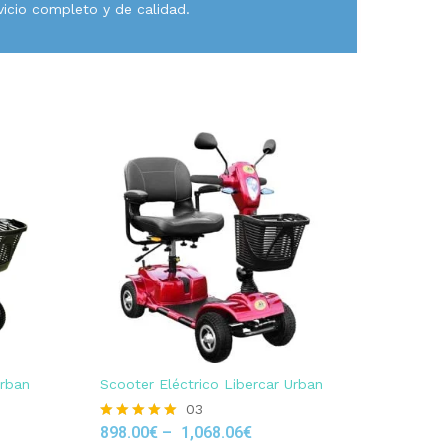
vicio completo y de calidad.
Urban
Scooter Eléctrico Libercar Urban
03
898.00
€
–
1,068.06
€
Rated