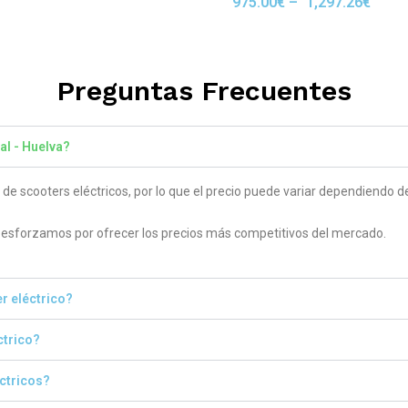
975.00
€
–
1,297.26
€
Rated
 5
5.00
out of 5
Preguntas Frecuentes
al - Huelva?
 scooters eléctricos, por lo que el precio puede variar dependiendo del
sforzamos por ofrecer los precios más competitivos del mercado.
r eléctrico?
ctrico?
éctricos?