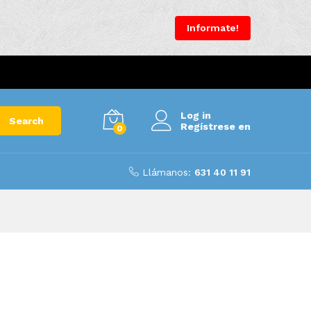
Informate!
Log in
Search
Regístrese en
0
Llámanos:
631 40 11 91