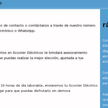
a
r
io de contacto o contáctanos a través de nuestro número
ectrónico o WhatsApp.
Com
Elé
dis
rtos en Scooter Eléctricos te brindará asesoramiento
al
e puedas realizar la mejor elección, ajustada a tus
ent
Con
elé
per
a 24 horas de día laborable, enviaremos tu Scooter Eléctrico
gar para que puedas disfrutarlo sin demora
Ade
rev
ort