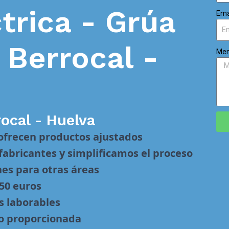
trica - Grúa
Ema
n
Berrocal -
Men
rocal - Huelva
 ofrecen productos ajustados
abricantes y simplificamos el proceso
nes para otras áreas
 50 euros
s laborables
no proporcionada