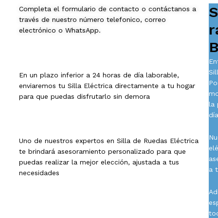
S
Completa el formulario de contacto o contáctanos a
través de nuestro número telefonico, correo
r
electrónico o WhatsApp.
B
En
Si
En un plazo inferior a 24 horas de día laborable,
Po
enviaremos tu Silla Eléctrica directamente a tu hogar
mo
para que puedas disfrutarlo sin demora
la
día
Nu
Uno de nuestros expertos en Silla de Ruedas Eléctrica
el
te brindará asesoramiento personalizado para que
as
puedas realizar la mejor elección, ajustada a tus
a 
necesidades
Ad
es
to