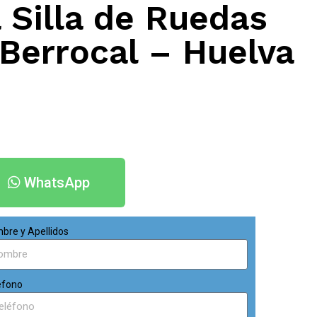
 Silla de Ruedas
 Berrocal – Huelva
WhatsApp
bre y Apellidos
éfono