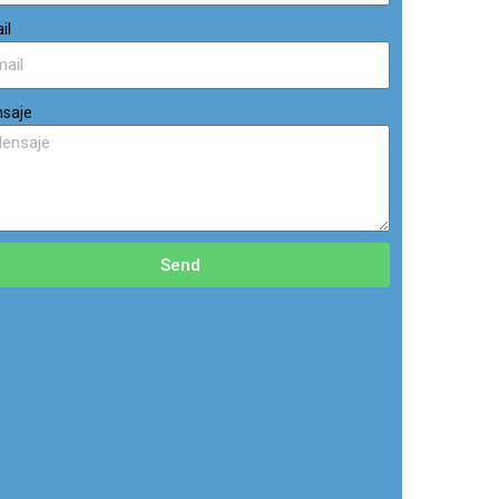
il
saje
Send