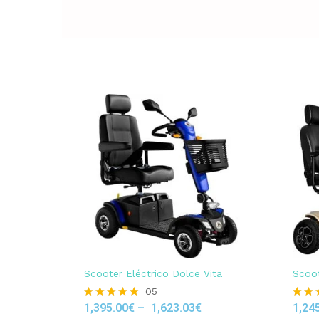
Scooter Eléctrico Dolce Vita
Scoot
05
1,395.00
€
–
1,623.03
€
1,24
Rated
Rated