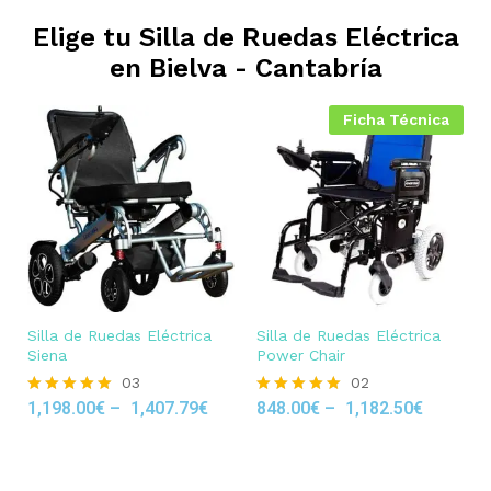
Elige tu Silla de Ruedas Eléctrica
en
Bielva - Cantabría
Ficha Técnica
Silla de Ruedas Eléctrica
Silla de Ruedas Eléctrica
Siena
Power Chair
03
02
1,198.00
€
–
1,407.79
€
848.00
€
–
1,182.50
€
Rated
Rated
5.00
5.00
out of 5
out of 5