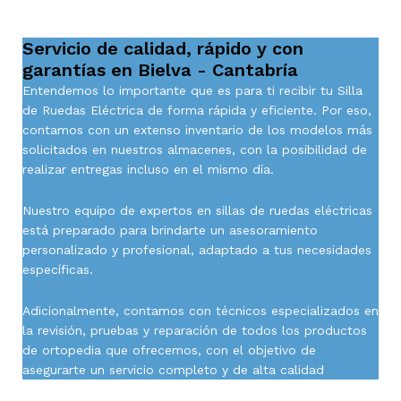
Servicio de calidad, rápido y con
garantías en Bielva - Cantabría
Entendemos lo importante que es para ti recibir tu Silla
de Ruedas Eléctrica de forma rápida y eficiente. Por eso,
contamos con un extenso inventario de los modelos más
solicitados en nuestros almacenes, con la posibilidad de
realizar entregas incluso en el mismo día.
Nuestro equipo de expertos en sillas de ruedas eléctricas
está preparado para brindarte un asesoramiento
personalizado y profesional, adaptado a tus necesidades
específicas.
Adicionalmente, contamos con técnicos especializados en
la revisión, pruebas y reparación de todos los productos
de ortopedia que ofrecemos, con el objetivo de
asegurarte un servicio completo y de alta calidad