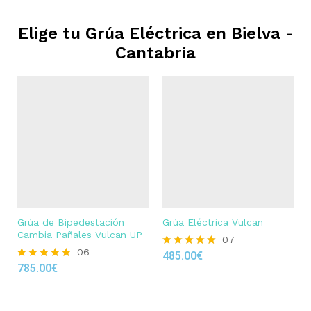
Elige tu Grúa Eléctrica en
Bielva -
Cantabría
Grúa de Bipedestación
Grúa Eléctrica Vulcan
Cambia Pañales Vulcan UP
07
06
485.00
€
Rated
785.00
€
4.86
Rated
out of 5
4.83
out of 5