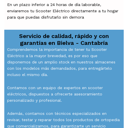
En un plazo inferior a 24 horas de día laborable,
enviaremos tu Scooter Eléctrico directamente a tu hogar
para que puedas disfrutarlo sin demora
Servicio de calidad, rápido y con
garantías en
Bielva - Cantabría
Comprendemos la importancia de tener tu Scooter
Eléctrico a la mayor brevedad, es por eso que
disponemos de un amplio stock en nuestros almacenes
con los modelos más demandados, para entregártelo
incluso el mismo día.
Contamos con un equipo de expertos en scooter
eléctricos, dispuestos a ofrecerte asesoramiento
personalizado y profesional.
Además, contamos con técnicos especializados en
revisar, testar y reparar todos los productos de ortopedia
que comercializamos, para garantizarte un servicio