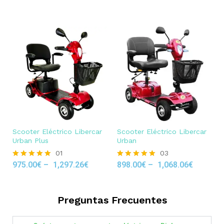
out of 5
Scooter Eléctrico Libercar
Scooter Eléctrico Libercar
Urban Plus
Urban
01
03
975.00
€
–
1,297.26
€
898.00
€
–
1,068.06
€
Rated
Rated
5.00
5.00
out of 5
out of 5
Preguntas Frecuentes