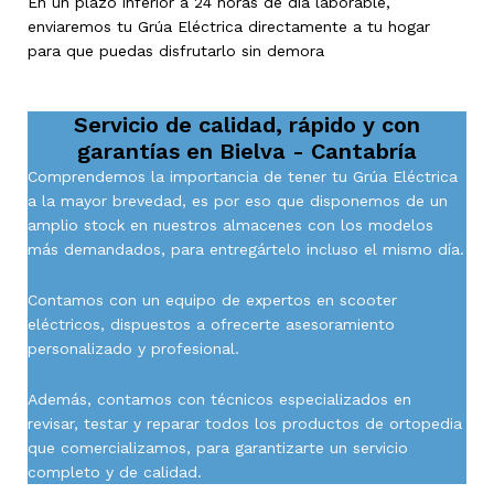
En un plazo inferior a 24 horas de día laborable,
enviaremos tu Grúa Eléctrica directamente a tu hogar
para que puedas disfrutarlo sin demora
Servicio de calidad, rápido y con
garantías en
Bielva - Cantabría
Comprendemos la importancia de tener tu Grúa Eléctrica
a la mayor brevedad, es por eso que disponemos de un
amplio stock en nuestros almacenes con los modelos
más demandados, para entregártelo incluso el mismo día.
Contamos con un equipo de expertos en scooter
eléctricos, dispuestos a ofrecerte asesoramiento
personalizado y profesional.
Además, contamos con técnicos especializados en
revisar, testar y reparar todos los productos de ortopedia
que comercializamos, para garantizarte un servicio
completo y de calidad.