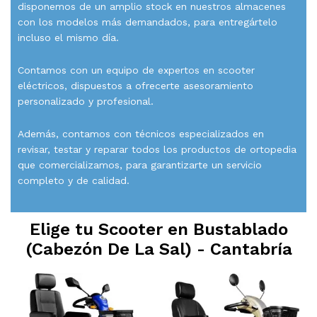
disponemos de un amplio stock en nuestros almacenes
con los modelos más demandados, para entregártelo
incluso el mismo día.
Contamos con un equipo de expertos en scooter
eléctricos, dispuestos a ofrecerte asesoramiento
personalizado y profesional.
Además, contamos con técnicos especializados en
revisar, testar y reparar todos los productos de ortopedia
que comercializamos, para garantizarte un servicio
completo y de calidad.
Elige tu Scooter en
Bustablado
(Cabezón De La Sal) - Cantabría