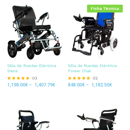
Ficha Técnica
Silla de Ruedas Eléctrica
Silla de Ruedas Eléctrica
Siena
Power Chair
03
02
1,198.00
€
–
1,407.79
€
848.00
€
–
1,182.50
€
Rated
Rated
5.00
5.00
out of 5
out of 5