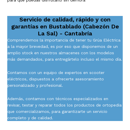
para que puedas disfrutarlo sin demora
Servicio de calidad, rápido y con
garantías en
Bustablado (Cabezón De
La Sal) - Cantabría
Comprendemos la importancia de tener tu Grúa Eléctrica
a la mayor brevedad, es por eso que disponemos de un
amplio stock en nuestros almacenes con los modelos
más demandados, para entregártelo incluso el mismo día.
Contamos con un equipo de expertos en scooter
eléctricos, dispuestos a ofrecerte asesoramiento
personalizado y profesional.
Además, contamos con técnicos especializados en
revisar, testar y reparar todos los productos de ortopedia
que comercializamos, para garantizarte un servicio
completo y de calidad.