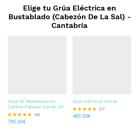
Elige tu Grúa Eléctrica en
Bustablado (Cabezón De La Sal) -
Cantabría
Grúa de Bipedestación
Grúa Eléctrica Vulcan
Cambia Pañales Vulcan UP
07
06
485.00
€
Rated
785.00
€
4.86
Rated
out of 5
4.83
out of 5