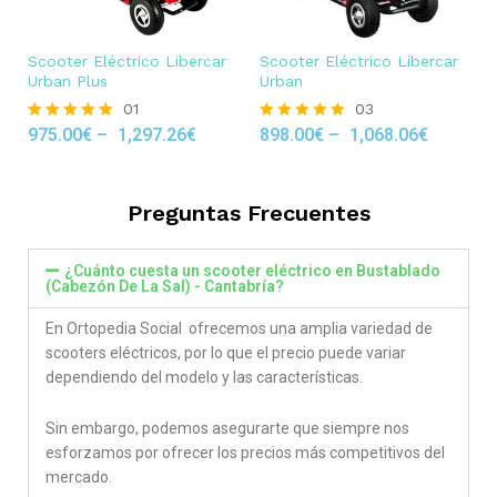
Scooter Eléctrico Libercar
Scooter Eléctrico Libercar
Urban Plus
Urban
01
03
975.00
€
–
1,297.26
€
898.00
€
–
1,068.06
€
Rated
Rated
5.00
5.00
out of 5
out of 5
Preguntas Frecuentes
¿Cuánto cuesta un scooter eléctrico en Bustablado
(Cabezón De La Sal) - Cantabría?
En Ortopedia Social ofrecemos una amplia variedad de
scooters eléctricos, por lo que el precio puede variar
dependiendo del modelo y las características.
Sin embargo, podemos asegurarte que siempre nos
esforzamos por ofrecer los precios más competitivos del
mercado.