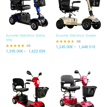
Scooter Eléctrico Dolce
Scooter Eléctrico Cruiser
Vita
06
05
1,245.00
€
–
1,448.51
€
Rated
1,395.00
€
–
1,623.03
€
4.50
Rated
out of 5
4.80
out of 5