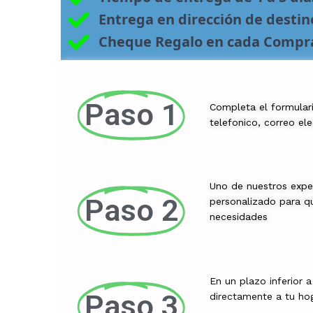
Entrega en dirección de desti
Cheque Regalo en cada Compr
Paso 1
Completa el formular
telefonico, correo el
Uno de nuestros expe
Paso 2
personalizado para qu
necesidades
En un plazo inferior 
Paso 3
directamente a tu ho