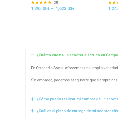
05
1,395.00
€
–
1,623.03
€
1,24
Rated
Rated
4.80
4.50
out of 5
out of
¿Cuánto cuesta un scooter eléctrico en Camp
En Ortopedia Social ofrecemos una amplia variedad de
Sin embargo, podemos asegurarte que siempre nos e
¿Cómo puedo realizar mi compra de un scoote
¿Cuál es el plazo de entrega de mi scooter elé