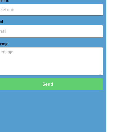
éfono
il
saje
Send