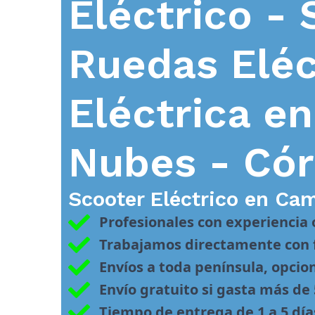
Eléctrico - 
Ruedas Eléc
Eléctrica e
Nubes - Có
Scooter Eléctrico en
Cam
Profesionales con experiencia
Trabajamos directamente con f
Envíos a toda península, opcio
Envío gratuito si gasta más de
Tiempo de entrega de 1 a 5 día