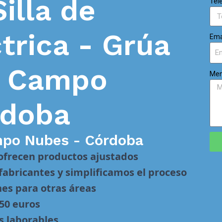
Silla de
Tel
trica - Grúa
Ema
n
Campo
Men
rdoba
po Nubes - Córdoba
 ofrecen productos ajustados
abricantes y simplificamos el proceso
nes para otras áreas
 50 euros
s laborables