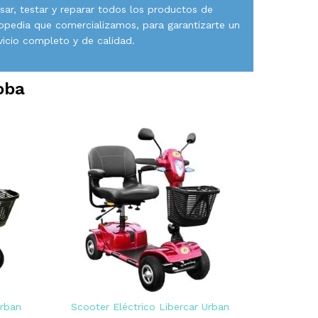
isar, testar y reparar todos los productos de
opedia que comercializamos, para garantizarte un
vicio completo y de calidad.
oba
Urban
Scooter Eléctrico Libercar Urban