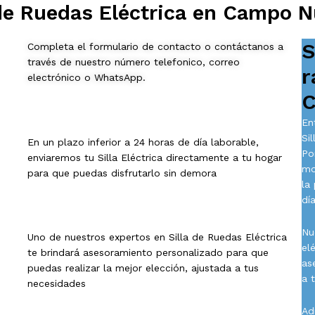
de Ruedas Eléctrica en Campo 
S
Completa el formulario de contacto o contáctanos a
través de nuestro número telefonico, correo
r
electrónico o WhatsApp.
C
En
Si
En un plazo inferior a 24 horas de día laborable,
Po
enviaremos tu Silla Eléctrica directamente a tu hogar
mo
para que puedas disfrutarlo sin demora
la
día
Nu
Uno de nuestros expertos en Silla de Ruedas Eléctrica
el
te brindará asesoramiento personalizado para que
as
puedas realizar la mejor elección, ajustada a tus
a 
necesidades
Ad