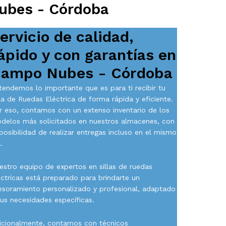
Nubes - Córdoba
ervicio de calidad,
ápido y con garantías en
ampo Nubes - Córdoba
tendemos lo importante que es para ti recibir tu
lla de Ruedas Eléctrica de forma rápida y eficiente.
r eso, contamos con un extenso inventario de los
delos más solicitados en nuestros almacenes, con
 posibilidad de realizar entregas incluso en el mismo
.
estro equipo de expertos en sillas de ruedas
éctricas está preparado para brindarte un
esoramiento personalizado y profesional, adaptado
tus necesidades específicas.
icionalmente, contamos con técnicos