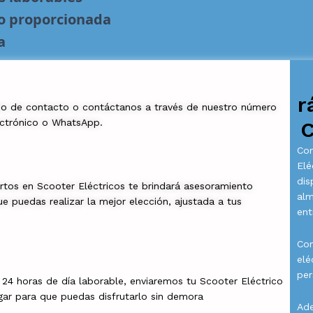
no proporcionada
a
r
io de contacto o contáctanos a través de nuestro número
ectrónico o WhatsApp.
C
Com
Elé
dis
rtos en Scooter Eléctricos te brindará asesoramiento
al
e puedas realizar la mejor elección, ajustada a tus
ent
Con
elé
per
a 24 horas de día laborable, enviaremos tu Scooter Eléctrico
gar para que puedas disfrutarlo sin demora
Ade