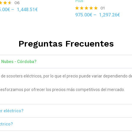
Plus
06
01
5.00
€
–
1,448.51
€
975.00
€
–
1,297.26
€
Rated
 5
5.00
out of 5
Preguntas Frecuentes
o Nubes - Córdoba?
 scooters eléctricos, por lo que el precio puede variar dependiendo del
sforzamos por ofrecer los precios más competitivos del mercado.
r eléctrico?
ctrico?