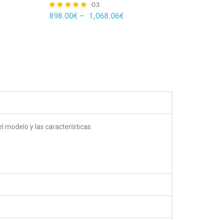
03
898.00
€
–
1,068.06
€
Rated
5.00
out of 5
 modelo y las características.