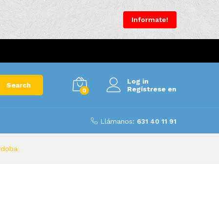
Informate!
Log in
Search
Regístrese en
0
Llámanos:
631 40 11 91
rdoba