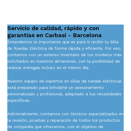
Servicio de calidad, rápido y con
garantías en Carbasi - Barcelona
Entendemos lo importante que es para ti recibir tu Silla
de Ruedas Eléctrica de forma rápida y eficiente. Por eso,
contamos con un extenso inventario de los modelos más
solicitados en nuestros almacenes, con la posibilidad de
realizar entregas incluso en el mismo día.
Nuestro equipo de expertos en sillas de ruedas eléctricas
está preparado para brindarte un asesoramiento
personalizado y profesional, adaptado a tus necesidades
específicas.
Adicionalmente, contamos con técnicos especializados en
la revisión, pruebas y reparación de todos los productos
de ortopedia que ofrecemos, con el objetivo de