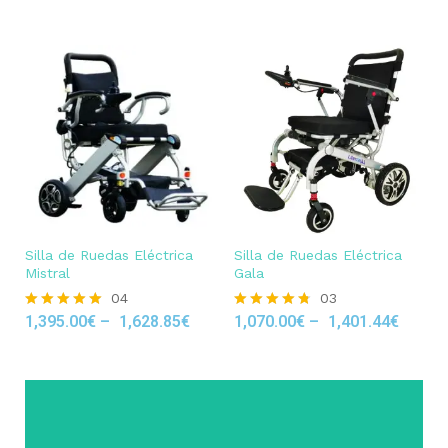
Silla de Ruedas Eléctrica
Silla de Ruedas Eléctrica
Mistral
Gala
04
03
1,395.00
€
–
1,628.85
€
1,070.00
€
–
1,401.44
€
Rated
Rated
5.00
4.67
out of 5
out of 5
Click Here