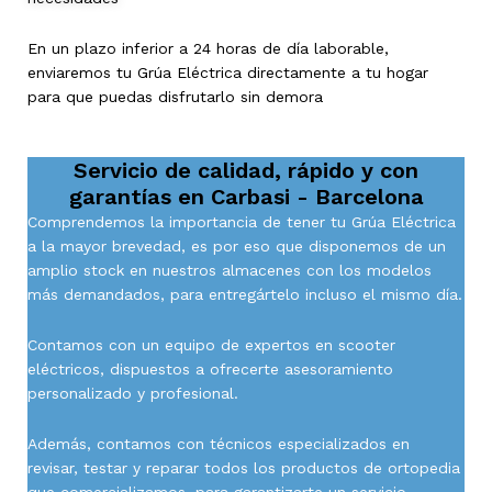
En un plazo inferior a 24 horas de día laborable,
enviaremos tu Grúa Eléctrica directamente a tu hogar
para que puedas disfrutarlo sin demora
Servicio de calidad, rápido y con
garantías en
Carbasi - Barcelona
Comprendemos la importancia de tener tu Grúa Eléctrica
a la mayor brevedad, es por eso que disponemos de un
amplio stock en nuestros almacenes con los modelos
más demandados, para entregártelo incluso el mismo día.
Contamos con un equipo de expertos en scooter
eléctricos, dispuestos a ofrecerte asesoramiento
personalizado y profesional.
Además, contamos con técnicos especializados en
revisar, testar y reparar todos los productos de ortopedia
que comercializamos, para garantizarte un servicio