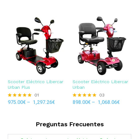
out of 5
Scooter Eléctrico Libercar
Scooter Eléctrico Libercar
Urban Plus
Urban
01
03
975.00
€
–
1,297.26
€
898.00
€
–
1,068.06
€
Rated
Rated
5.00
5.00
out of 5
out of 5
Preguntas Frecuentes