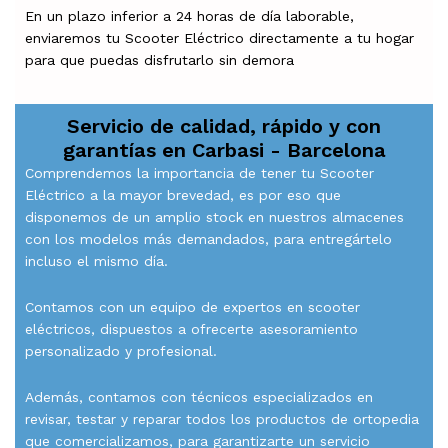
En un plazo inferior a 24 horas de día laborable,
enviaremos tu Scooter Eléctrico directamente a tu hogar
para que puedas disfrutarlo sin demora
Servicio de calidad, rápido y con
garantías en
Carbasi - Barcelona
Comprendemos la importancia de tener tu Scooter
Eléctrico a la mayor brevedad, es por eso que
disponemos de un amplio stock en nuestros almacenes
con los modelos más demandados, para entregártelo
incluso el mismo día.
Contamos con un equipo de expertos en scooter
eléctricos, dispuestos a ofrecerte asesoramiento
personalizado y profesional.
Además, contamos con técnicos especializados en
revisar, testar y reparar todos los productos de ortopedia
que comercializamos, para garantizarte un servicio