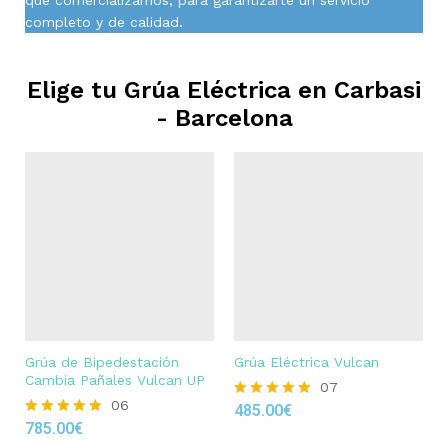
completo y de calidad.
Elige tu Grúa Eléctrica en
Carbasi
- Barcelona
Grúa de Bipedestación
Grúa Eléctrica Vulcan
Cambia Pañales Vulcan UP
07
06
485.00
€
Rated
785.00
€
4.86
Rated
out of 5
4.83