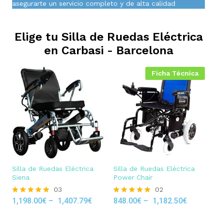
asegurarte un servicio completo y de alta calidad
Elige tu Silla de Ruedas Eléctrica
en
Carbasi - Barcelona
Ficha Técnica
Silla de Ruedas Eléctrica
Silla de Ruedas Eléctrica
Siena
Power Chair
03
02
1,198.00
€
–
1,407.79
€
848.00
€
–
1,182.50
€
Rated
Rated
5.00
5.00
out of 5
out of 5