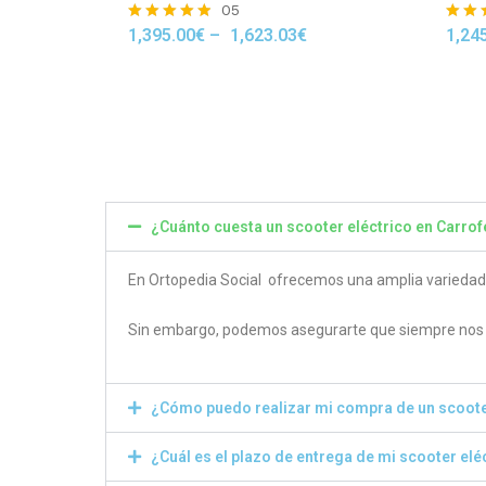
05
1,395.00
€
–
1,623.03
€
1,24
Rated
Rated
4.80
4.50
out of 5
out of
¿Cuánto cuesta un scooter eléctrico en Carrof
En Ortopedia Social ofrecemos una amplia variedad de
Sin embargo, podemos asegurarte que siempre nos e
¿Cómo puedo realizar mi compra de un scoote
¿Cuál es el plazo de entrega de mi scooter elé