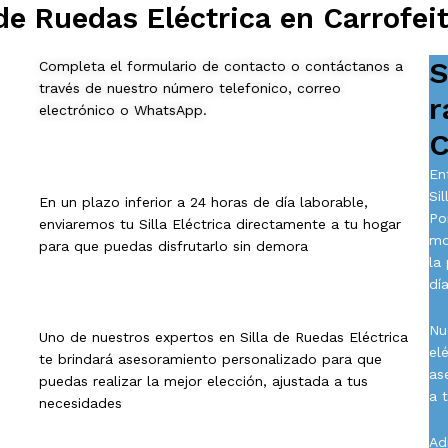
de Ruedas Eléctrica en Carrofei
S
Completa el formulario de contacto o contáctanos a
través de nuestro número telefonico, correo
r
electrónico o WhatsApp.
C
En
Si
En un plazo inferior a 24 horas de día laborable,
Po
enviaremos tu Silla Eléctrica directamente a tu hogar
mo
para que puedas disfrutarlo sin demora
la
día
Nu
Uno de nuestros expertos en Silla de Ruedas Eléctrica
el
te brindará asesoramiento personalizado para que
as
puedas realizar la mejor elección, ajustada a tus
a 
necesidades
Ad