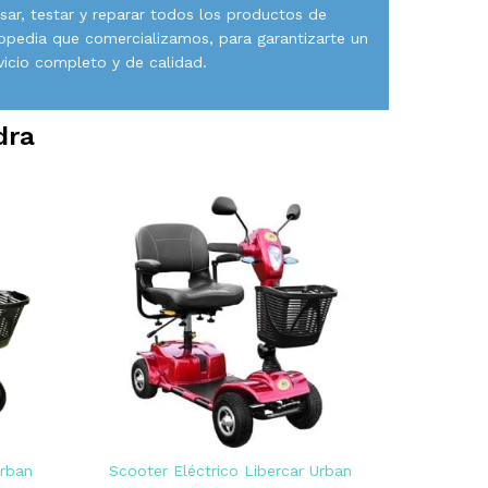
isar, testar y reparar todos los productos de
opedia que comercializamos, para garantizarte un
vicio completo y de calidad.
dra
Urban
Scooter Eléctrico Libercar Urban