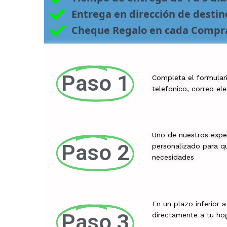
Entrega en dirección de desti
Cheque Regalo en cada Compr
Paso 1
Completa el formular
telefonico, correo el
Uno de nuestros expe
Paso 2
personalizado para qu
necesidades
En un plazo inferior 
Paso 3
directamente a tu ho