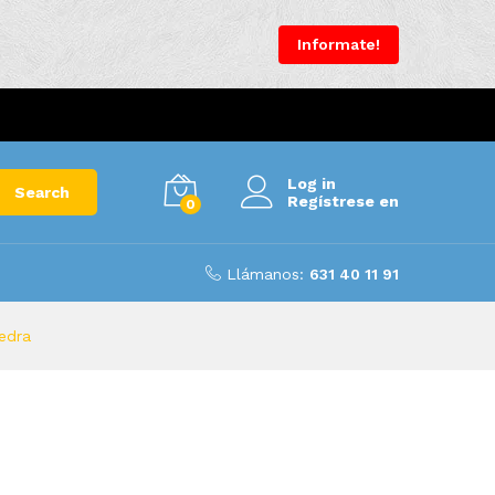
Informate!
Log in
Search
Regístrese en
0
Llámanos:
631 40 11 91
edra