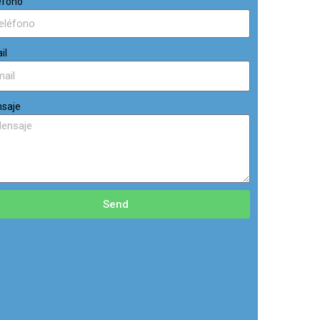
éfono
il
saje
Send