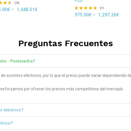
Plus
06
01
5.00
€
–
1,448.51
€
975.00
€
–
1,297.26
€
Rated
 5
5.00
out of 5
Preguntas Frecuentes
eito - Pontevedra?
 scooters eléctricos, por lo que el precio puede variar dependiendo del
sforzamos por ofrecer los precios más competitivos del mercado.
r eléctrico?
ctrico?