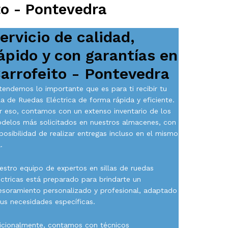
to - Pontevedra
ervicio de calidad,
ápido y con garantías en
arrofeito - Pontevedra
tendemos lo importante que es para ti recibir tu
lla de Ruedas Eléctrica de forma rápida y eficiente.
r eso, contamos con un extenso inventario de los
delos más solicitados en nuestros almacenes, con
 posibilidad de realizar entregas incluso en el mismo
.
estro equipo de expertos en sillas de ruedas
éctricas está preparado para brindarte un
esoramiento personalizado y profesional, adaptado
tus necesidades específicas.
icionalmente, contamos con técnicos