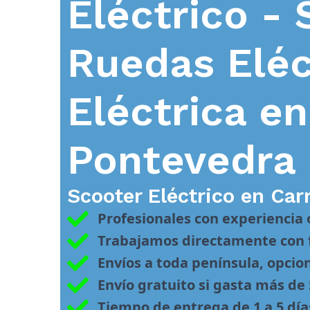
Eléctrico - 
Ruedas Eléc
Eléctrica e
Pontevedra
Scooter Eléctrico en
Car
Profesionales con experiencia
Trabajamos directamente con f
Envíos a toda península, opcio
Envío gratuito si gasta más de
Tiempo de entrega de 1 a 5 día