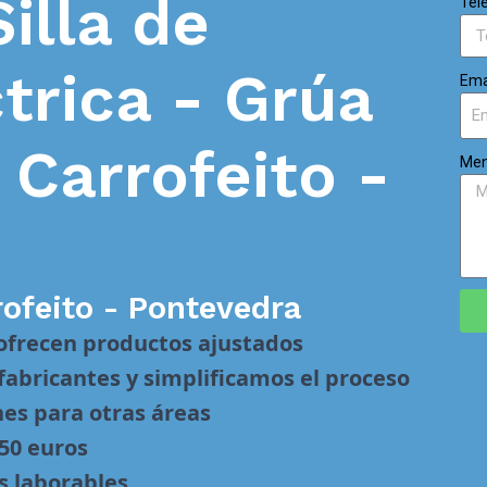
Silla de
Tel
trica - Grúa
Ema
n
Carrofeito -
Men
rofeito - Pontevedra
 ofrecen productos ajustados
abricantes y simplificamos el proceso
nes para otras áreas
 50 euros
s laborables