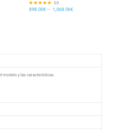
03
898.00
€
–
1,068.06
€
Rated
5.00
out of 5
 modelo y las características.