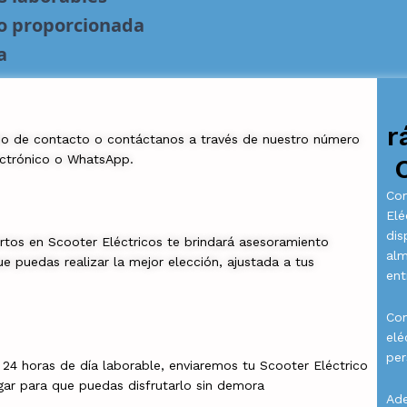
no proporcionada
a
r
io de contacto o contáctanos a través de nuestro número
ectrónico o WhatsApp.
Com
Elé
dis
rtos en Scooter Eléctricos te brindará asesoramiento
al
e puedas realizar la mejor elección, ajustada a tus
ent
Con
elé
per
a 24 horas de día laborable, enviaremos tu Scooter Eléctrico
gar para que puedas disfrutarlo sin demora
Ade