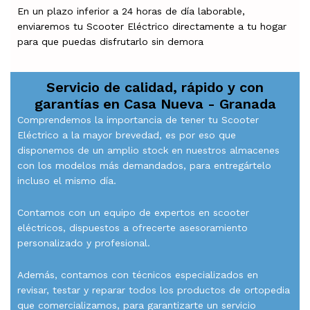
En un plazo inferior a 24 horas de día laborable,
enviaremos tu Scooter Eléctrico directamente a tu hogar
para que puedas disfrutarlo sin demora
Servicio de calidad, rápido y con
garantías en
Casa Nueva - Granada
Comprendemos la importancia de tener tu Scooter
Eléctrico a la mayor brevedad, es por eso que
disponemos de un amplio stock en nuestros almacenes
con los modelos más demandados, para entregártelo
incluso el mismo día.
Contamos con un equipo de expertos en scooter
eléctricos, dispuestos a ofrecerte asesoramiento
personalizado y profesional.
Además, contamos con técnicos especializados en
revisar, testar y reparar todos los productos de ortopedia
que comercializamos, para garantizarte un servicio