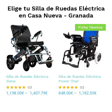
Elige tu Silla de Ruedas Eléctrica
en
Casa Nueva - Granada
Ficha Técnica
Silla de Ruedas Eléctrica
Silla de Ruedas Eléctrica
Siena
Power Chair
03
02
1,198.00
€
–
1,407.79
€
848.00
€
–
1,182.50
€
Rated
Rated
5.00
5.00
out of 5
out of 5