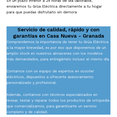
En un plazo inferior a 24 horas de día laborable,
enviaremos tu Grúa Eléctrica directamente a tu hogar
para que puedas disfrutarlo sin demora
Servicio de calidad, rápido y con
garantías en
Casa Nueva - Granada
Comprendemos la importancia de tener tu Grúa Eléctrica
a la mayor brevedad, es por eso que disponemos de un
amplio stock en nuestros almacenes con los modelos
más demandados, para entregártelo incluso el mismo día.
Contamos con un equipo de expertos en scooter
eléctricos, dispuestos a ofrecerte asesoramiento
personalizado y profesional.
Además, contamos con técnicos especializados en
revisar, testar y reparar todos los productos de ortopedia
que comercializamos, para garantizarte un servicio
completo y de calidad.