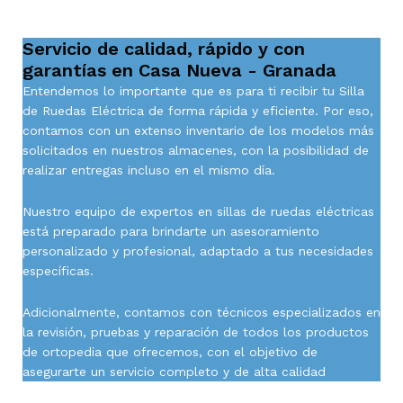
Servicio de calidad, rápido y con
garantías en Casa Nueva - Granada
Entendemos lo importante que es para ti recibir tu Silla
de Ruedas Eléctrica de forma rápida y eficiente. Por eso,
contamos con un extenso inventario de los modelos más
solicitados en nuestros almacenes, con la posibilidad de
realizar entregas incluso en el mismo día.
Nuestro equipo de expertos en sillas de ruedas eléctricas
está preparado para brindarte un asesoramiento
personalizado y profesional, adaptado a tus necesidades
específicas.
Adicionalmente, contamos con técnicos especializados en
la revisión, pruebas y reparación de todos los productos
de ortopedia que ofrecemos, con el objetivo de
asegurarte un servicio completo y de alta calidad