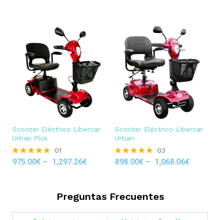
out of 5
Scooter Eléctrico Libercar
Scooter Eléctrico Libercar
Urban Plus
Urban
01
03
975.00
€
–
1,297.26
€
898.00
€
–
1,068.06
€
Rated
Rated
5.00
5.00
out of 5
out of 5
Preguntas Frecuentes