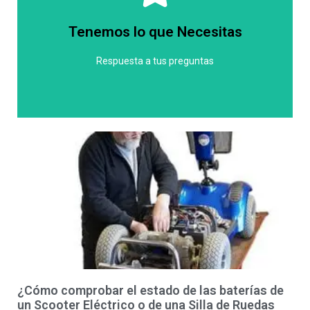
características. Sin embargo, podemos asegurarte
precio puede variar dependiendo del modelo y las
Tenemos lo que Necesitas
variedad de silla de ruedas eléctrica, por lo que el
En Ortopedia Social ofrecemos una amplia
Respuesta a tus preguntas
Granada?
Ruedas Eléctrica en Casa Nueva -
¿Cuanto cuesta una Silla de
¿Cómo comprobar el estado de las baterías de
un Scooter Eléctrico o de una Silla de Ruedas