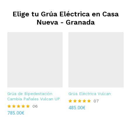
Elige tu Grúa Eléctrica en
Casa
Nueva - Granada
Grúa de Bipedestación
Grúa Eléctrica Vulcan
Cambia Pañales Vulcan UP
07
06
485.00
€
Rated
785.00
€
4.86
Rated
out of 5
4.83
out of 5