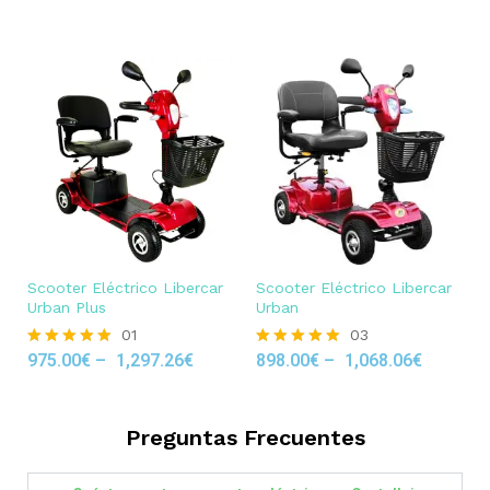
out of 5
Scooter Eléctrico Libercar
Scooter Eléctrico Libercar
Urban Plus
Urban
01
03
975.00
€
–
1,297.26
€
898.00
€
–
1,068.06
€
Rated
Rated
5.00
5.00
out of 5
out of 5
Preguntas Frecuentes