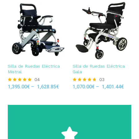
Silla de Ruedas Eléctrica
Silla de Ruedas Eléctrica
Mistral
Gala
04
03
1,395.00
€
–
1,628.85
€
1,070.00
€
–
1,401.44
€
Rated
Rated
5.00
4.67
out of 5
out of 5
Click Here
precios más competitivos del mercado.
que siempre nos esforzamos por ofrecer los