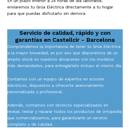
En un plazo inferior a 24 horas de día laborable,
enviaremos tu Grúa Eléctrica directamente a tu hogar
para que puedas disfrutarlo sin demora
Servicio de calidad, rápido y con
garantías en
Castellcir - Barcelona
Comprendemos la importancia de tener tu Grúa Eléctrica
a la mayor brevedad, es por eso que disponemos de un
amplio stock en nuestros almacenes con los modelos
más demandados, para entregártelo incluso el mismo día.
Contamos con un equipo de expertos en scooter
eléctricos, dispuestos a ofrecerte asesoramiento
personalizado y profesional.
Además, contamos con técnicos especializados en
revisar, testar y reparar todos los productos de ortopedia
que comercializamos, para garantizarte un servicio
completo y de calidad.