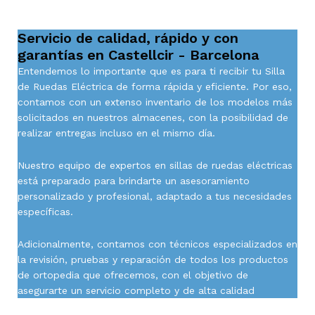
Servicio de calidad, rápido y con
garantías en Castellcir - Barcelona
Entendemos lo importante que es para ti recibir tu Silla
de Ruedas Eléctrica de forma rápida y eficiente. Por eso,
contamos con un extenso inventario de los modelos más
solicitados en nuestros almacenes, con la posibilidad de
realizar entregas incluso en el mismo día.
Nuestro equipo de expertos en sillas de ruedas eléctricas
está preparado para brindarte un asesoramiento
personalizado y profesional, adaptado a tus necesidades
específicas.
Adicionalmente, contamos con técnicos especializados en
la revisión, pruebas y reparación de todos los productos
de ortopedia que ofrecemos, con el objetivo de
asegurarte un servicio completo y de alta calidad