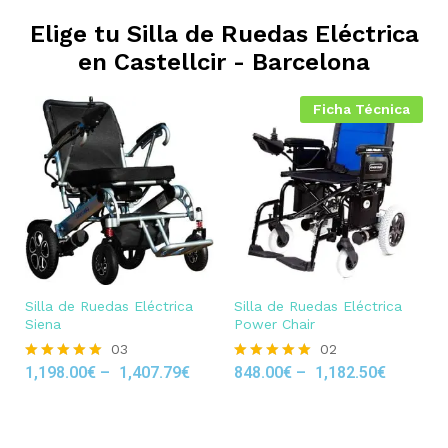
Elige tu Silla de Ruedas Eléctrica
en
Castellcir - Barcelona
Ficha Técnica
Silla de Ruedas Eléctrica
Silla de Ruedas Eléctrica
Siena
Power Chair
03
02
1,198.00
€
–
1,407.79
€
848.00
€
–
1,182.50
€
Rated
Rated
5.00
5.00
out of 5
out of 5