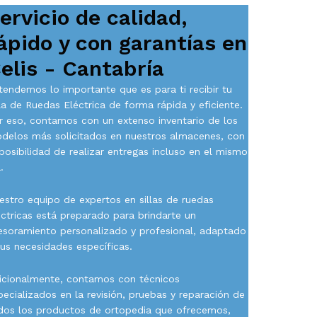
ervicio de calidad,
ápido y con garantías en
elis - Cantabría
tendemos lo importante que es para ti recibir tu
lla de Ruedas Eléctrica de forma rápida y eficiente.
r eso, contamos con un extenso inventario de los
delos más solicitados en nuestros almacenes, con
 posibilidad de realizar entregas incluso en el mismo
.
estro equipo de expertos en sillas de ruedas
éctricas está preparado para brindarte un
esoramiento personalizado y profesional, adaptado
tus necesidades específicas.
icionalmente, contamos con técnicos
pecializados en la revisión, pruebas y reparación de
dos los productos de ortopedia que ofrecemos,