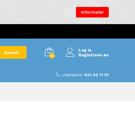
Informate!
Log in
Search
Regístrese en
0
Llámanos:
631 40 11 91