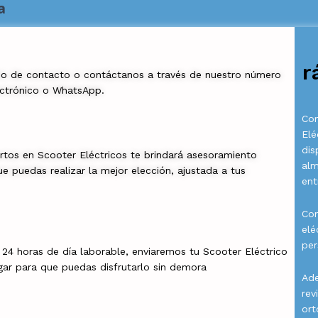
a
r
io de contacto o contáctanos a través de nuestro número
ectrónico o WhatsApp.
Com
Elé
dis
rtos en Scooter Eléctricos te brindará asesoramiento
al
e puedas realizar la mejor elección, ajustada a tus
ent
Con
elé
per
a 24 horas de día laborable, enviaremos tu Scooter Eléctrico
gar para que puedas disfrutarlo sin demora
Ade
rev
ort