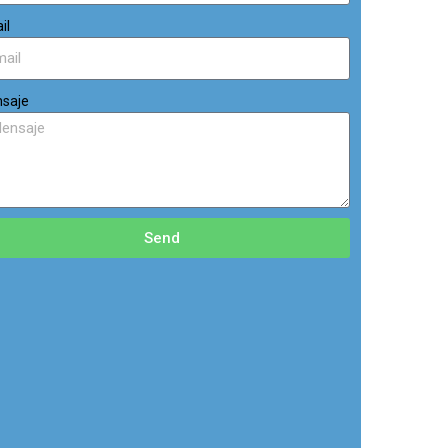
il
saje
Send