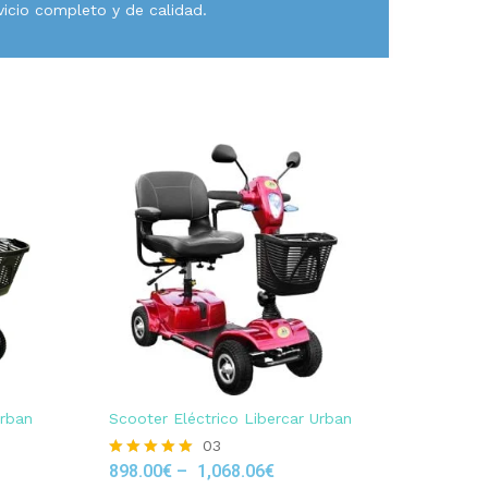
vicio completo y de calidad.
Urban
Scooter Eléctrico Libercar Urban
03
898.00
€
–
1,068.06
€
Rated