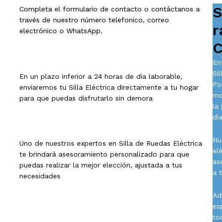
S
Completa el formulario de contacto o contáctanos a
través de nuestro número telefonico, correo
r
electrónico o WhatsApp.
C
En
Si
En un plazo inferior a 24 horas de día laborable,
Po
enviaremos tu Silla Eléctrica directamente a tu hogar
mo
para que puedas disfrutarlo sin demora
la
día
Nu
Uno de nuestros expertos en Silla de Ruedas Eléctrica
el
te brindará asesoramiento personalizado para que
as
puedas realizar la mejor elección, ajustada a tus
a 
necesidades
Ad
es
to