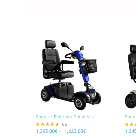
Scooter Eléctrico Dolce Vita
Scoot
05
1,395.00
€
–
1,623.03
€
1,24
Rated
Rated