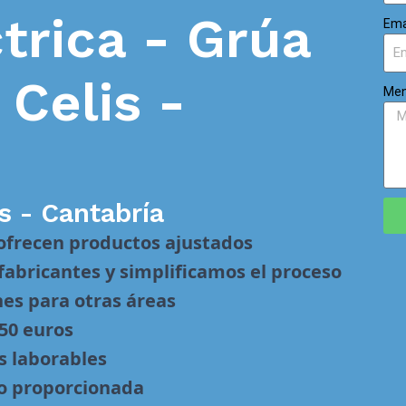
trica - Grúa
Ema
n
Celis -
Men
s - Cantabría
 ofrecen productos ajustados
abricantes y simplificamos el proceso
nes para otras áreas
 50 euros
s laborables
no proporcionada