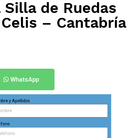
 Silla de Ruedas
 Celis – Cantabría
WhatsApp
bre y Apellidos
éfono