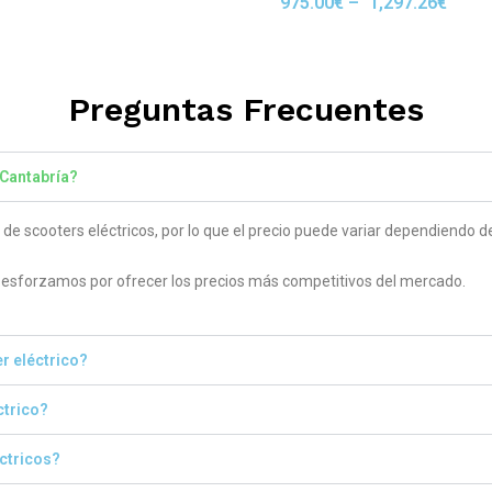
975.00
€
–
1,297.26
€
Rated
 5
5.00
out of 5
Preguntas Frecuentes
 Cantabría?
 scooters eléctricos, por lo que el precio puede variar dependiendo del
sforzamos por ofrecer los precios más competitivos del mercado.
r eléctrico?
ctrico?
éctricos?