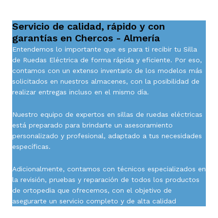
Servicio de calidad, rápido y con
garantías en Chercos - Almería
Entendemos lo importante que es para ti recibir tu Silla
de Ruedas Eléctrica de forma rápida y eficiente. Por eso,
contamos con un extenso inventario de los modelos más
solicitados en nuestros almacenes, con la posibilidad de
realizar entregas incluso en el mismo día.
Nuestro equipo de expertos en sillas de ruedas eléctricas
está preparado para brindarte un asesoramiento
personalizado y profesional, adaptado a tus necesidades
específicas.
Adicionalmente, contamos con técnicos especializados en
la revisión, pruebas y reparación de todos los productos
de ortopedia que ofrecemos, con el objetivo de
asegurarte un servicio completo y de alta calidad