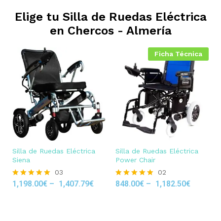
Elige tu Silla de Ruedas Eléctrica
en
Chercos - Almería
Ficha Técnica
Silla de Ruedas Eléctrica
Silla de Ruedas Eléctrica
Siena
Power Chair
03
02
1,198.00
€
–
1,407.79
€
848.00
€
–
1,182.50
€
Rated
Rated
5.00
5.00
out of 5
out of 5