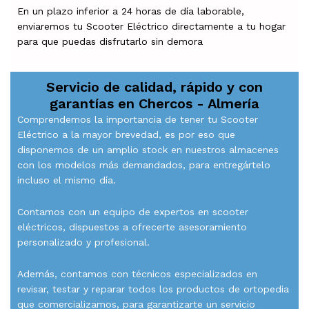
En un plazo inferior a 24 horas de día laborable,
enviaremos tu Scooter Eléctrico directamente a tu hogar
para que puedas disfrutarlo sin demora
Servicio de calidad, rápido y con
garantías en
Chercos - Almería
Comprendemos la importancia de tener tu Scooter
Eléctrico a la mayor brevedad, es por eso que
disponemos de un amplio stock en nuestros almacenes
con los modelos más demandados, para entregártelo
incluso el mismo día.
Contamos con un equipo de expertos en scooter
eléctricos, dispuestos a ofrecerte asesoramiento
personalizado y profesional.
Además, contamos con técnicos especializados en
revisar, testar y reparar todos los productos de ortopedia
que comercializamos, para garantizarte un servicio