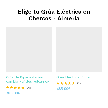
Elige tu Grúa Eléctrica en
Chercos - Almería
Grúa de Bipedestación
Grúa Eléctrica Vulcan
Cambia Pañales Vulcan UP
07
06
485.00
€
Rated
785.00
€
4.86
Rated
out of 5
4.83
out of 5