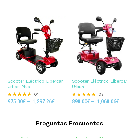
out of 5
Scooter Eléctrico Libercar
Scooter Eléctrico Libercar
Urban Plus
Urban
01
03
975.00
€
–
1,297.26
€
898.00
€
–
1,068.06
€
Rated
Rated
5.00
5.00
out of 5
out of 5
Preguntas Frecuentes