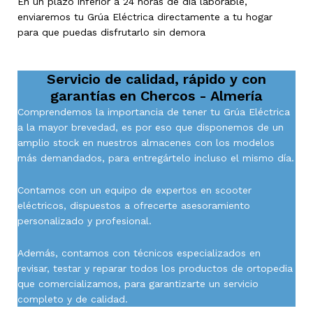
En un plazo inferior a 24 horas de día laborable,
enviaremos tu Grúa Eléctrica directamente a tu hogar
para que puedas disfrutarlo sin demora
Servicio de calidad, rápido y con
garantías en
Chercos - Almería
Comprendemos la importancia de tener tu Grúa Eléctrica
a la mayor brevedad, es por eso que disponemos de un
amplio stock en nuestros almacenes con los modelos
más demandados, para entregártelo incluso el mismo día.
Contamos con un equipo de expertos en scooter
eléctricos, dispuestos a ofrecerte asesoramiento
personalizado y profesional.
Además, contamos con técnicos especializados en
revisar, testar y reparar todos los productos de ortopedia
que comercializamos, para garantizarte un servicio
completo y de calidad.