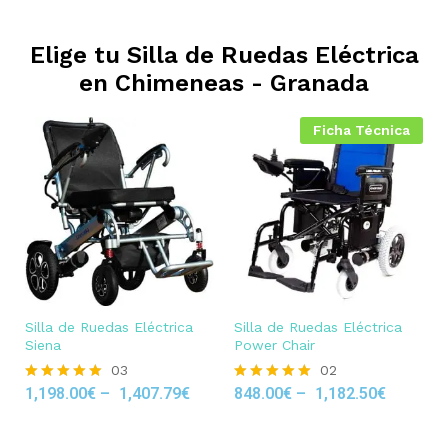
Elige tu Silla de Ruedas Eléctrica
en
Chimeneas - Granada
Ficha Técnica
Silla de Ruedas Eléctrica
Silla de Ruedas Eléctrica
Siena
Power Chair
03
02
1,198.00
€
–
1,407.79
€
848.00
€
–
1,182.50
€
Rated
Rated
5.00
5.00
out of 5
out of 5