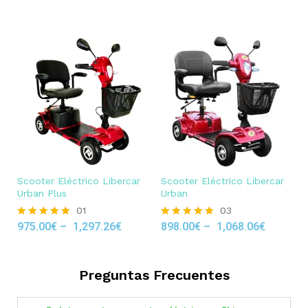
out of 5
Scooter Eléctrico Libercar
Scooter Eléctrico Libercar
Urban Plus
Urban
01
03
975.00
€
–
1,297.26
€
898.00
€
–
1,068.06
€
Rated
Rated
5.00
5.00
out of 5
out of 5
Preguntas Frecuentes