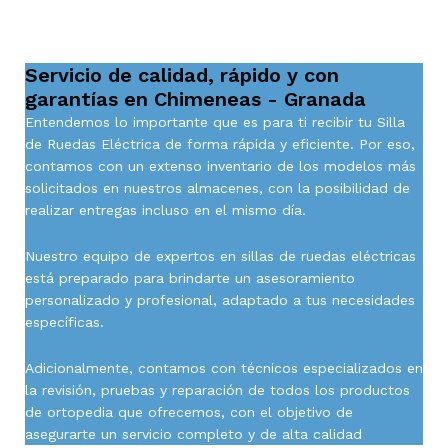
Servicio de calidad, rápido y con
garantías en Chimeneas - Granada
Entendemos lo importante que es para ti recibir tu Silla
de Ruedas Eléctrica de forma rápida y eficiente. Por eso,
contamos con un extenso inventario de los modelos más
solicitados en nuestros almacenes, con la posibilidad de
realizar entregas incluso en el mismo día.
Nuestro equipo de expertos en sillas de ruedas eléctricas
está preparado para brindarte un asesoramiento
personalizado y profesional, adaptado a tus necesidades
específicas.
Adicionalmente, contamos con técnicos especializados en
la revisión, pruebas y reparación de todos los productos
de ortopedia que ofrecemos, con el objetivo de
asegurarte un servicio completo y de alta calidad