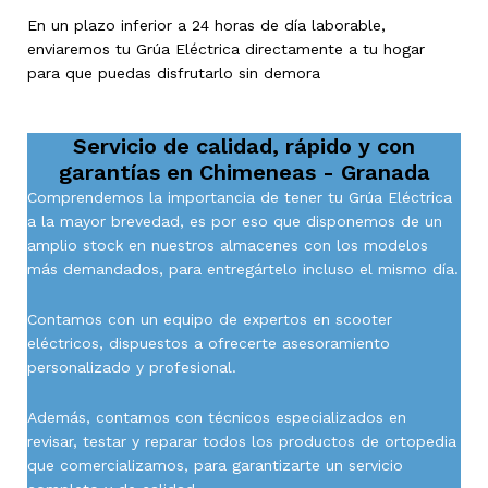
En un plazo inferior a 24 horas de día laborable,
enviaremos tu Grúa Eléctrica directamente a tu hogar
para que puedas disfrutarlo sin demora
Servicio de calidad, rápido y con
garantías en
Chimeneas - Granada
Comprendemos la importancia de tener tu Grúa Eléctrica
a la mayor brevedad, es por eso que disponemos de un
amplio stock en nuestros almacenes con los modelos
más demandados, para entregártelo incluso el mismo día.
Contamos con un equipo de expertos en scooter
eléctricos, dispuestos a ofrecerte asesoramiento
personalizado y profesional.
Además, contamos con técnicos especializados en
revisar, testar y reparar todos los productos de ortopedia
que comercializamos, para garantizarte un servicio