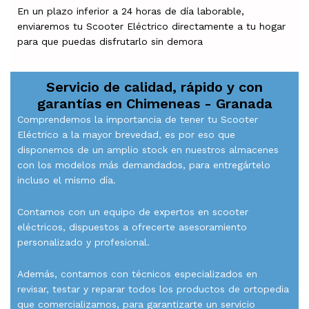
En un plazo inferior a 24 horas de día laborable,
enviaremos tu Scooter Eléctrico directamente a tu hogar
para que puedas disfrutarlo sin demora
Servicio de calidad, rápido y con
garantías en
Chimeneas - Granada
Comprendemos la importancia de tener tu Scooter
Eléctrico a la mayor brevedad, es por eso que
disponemos de un amplio stock en nuestros almacenes
con los modelos más demandados, para entregártelo
incluso el mismo día.
Contamos con un equipo de expertos en scooter
eléctricos, dispuestos a ofrecerte asesoramiento
personalizado y profesional.
Además, contamos con técnicos especializados en
revisar, testar y reparar todos los productos de ortopedia
que comercializamos, para garantizarte un servicio