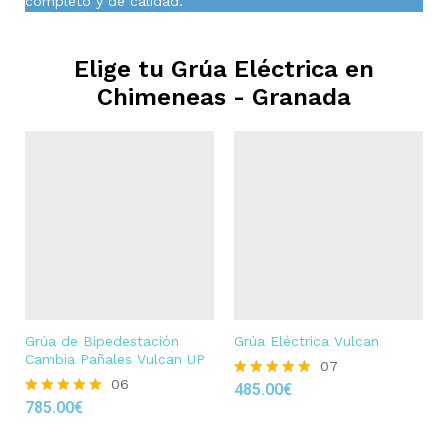
completo y de calidad.
Elige tu Grúa Eléctrica en
Chimeneas - Granada
Grúa de Bipedestación
Grúa Eléctrica Vulcan
Cambia Pañales Vulcan UP
07
06
485.00
€
Rated
785.00
€
4.86
Rated
out of 5
4.83
out of 5