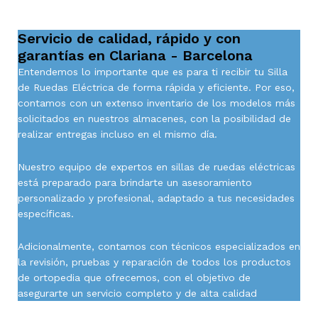
Servicio de calidad, rápido y con
garantías en Clariana - Barcelona
Entendemos lo importante que es para ti recibir tu Silla
de Ruedas Eléctrica de forma rápida y eficiente. Por eso,
contamos con un extenso inventario de los modelos más
solicitados en nuestros almacenes, con la posibilidad de
realizar entregas incluso en el mismo día.
Nuestro equipo de expertos en sillas de ruedas eléctricas
está preparado para brindarte un asesoramiento
personalizado y profesional, adaptado a tus necesidades
específicas.
Adicionalmente, contamos con técnicos especializados en
la revisión, pruebas y reparación de todos los productos
de ortopedia que ofrecemos, con el objetivo de
asegurarte un servicio completo y de alta calidad