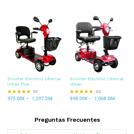
out of 5
Scooter Eléctrico Libercar
Scooter Eléctrico Libercar
Urban Plus
Urban
01
03
975.00
€
–
1,297.26
€
898.00
€
–
1,068.06
€
Rated
Rated
5.00
5.00
out of 5
out of 5
Preguntas Frecuentes