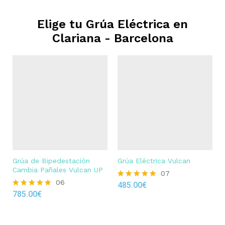
Elige tu Grúa Eléctrica en
Clariana - Barcelona
Grúa de Bipedestación
Grúa Eléctrica Vulcan
Cambia Pañales Vulcan UP
07
06
485.00
€
Rated
785.00
€
4.86
Rated
out of 5
4.83
out of 5