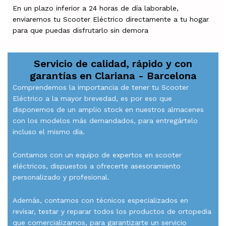
En un plazo inferior a 24 horas de día laborable,
enviaremos tu Scooter Eléctrico directamente a tu hogar
para que puedas disfrutarlo sin demora
Servicio de calidad, rápido y con
garantías en
Clariana - Barcelona
Comprendemos la importancia de tener tu Scooter
Eléctrico a la mayor brevedad, es por eso que
disponemos de un amplio stock en nuestros almacenes
con los modelos más demandados, para entregártelo
incluso el mismo día.
Contamos con un equipo de expertos en scooter
eléctricos, dispuestos a ofrecerte asesoramiento
personalizado y profesional.
Además, contamos con técnicos especializados en
revisar, testar y reparar todos los productos de ortopedia
que comercializamos, para garantizarte un servicio