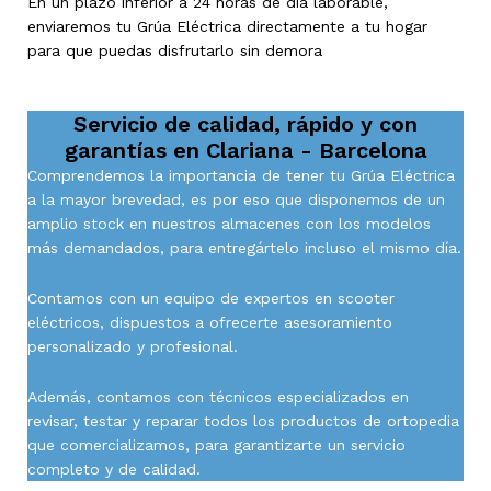
En un plazo inferior a 24 horas de día laborable,
enviaremos tu Grúa Eléctrica directamente a tu hogar
para que puedas disfrutarlo sin demora
Servicio de calidad, rápido y con
garantías en
Clariana - Barcelona
Comprendemos la importancia de tener tu Grúa Eléctrica
a la mayor brevedad, es por eso que disponemos de un
amplio stock en nuestros almacenes con los modelos
más demandados, para entregártelo incluso el mismo día.
Contamos con un equipo de expertos en scooter
eléctricos, dispuestos a ofrecerte asesoramiento
personalizado y profesional.
Además, contamos con técnicos especializados en
revisar, testar y reparar todos los productos de ortopedia
que comercializamos, para garantizarte un servicio
completo y de calidad.