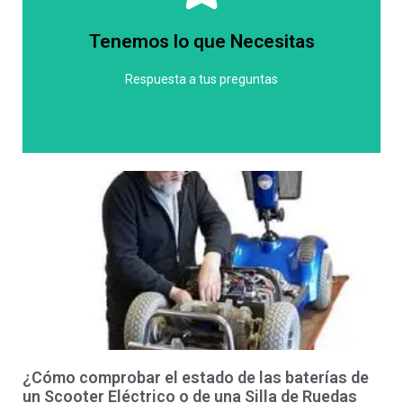
características. Sin embargo, podemos asegurarte
precio puede variar dependiendo del modelo y las
Tenemos lo que Necesitas
variedad de silla de ruedas eléctrica, por lo que el
En Ortopedia Social ofrecemos una amplia
Respuesta a tus preguntas
Barcelona?
Ruedas Eléctrica en Clariana -
¿Cuanto cuesta una Silla de
¿Cómo comprobar el estado de las baterías de
un Scooter Eléctrico o de una Silla de Ruedas