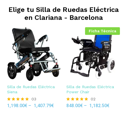
Elige tu Silla de Ruedas Eléctrica
en
Clariana - Barcelona
Ficha Técnica
Silla de Ruedas Eléctrica
Silla de Ruedas Eléctrica
Siena
Power Chair
03
02
1,198.00
€
–
1,407.79
€
848.00
€
–
1,182.50
€
Rated
Rated
5.00
5.00
out of 5
out of 5