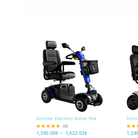
Scooter Eléctrico Dolce Vita
Scoot
05
1,395.00
€
–
1,623.03
€
1,24
Rated
Rated