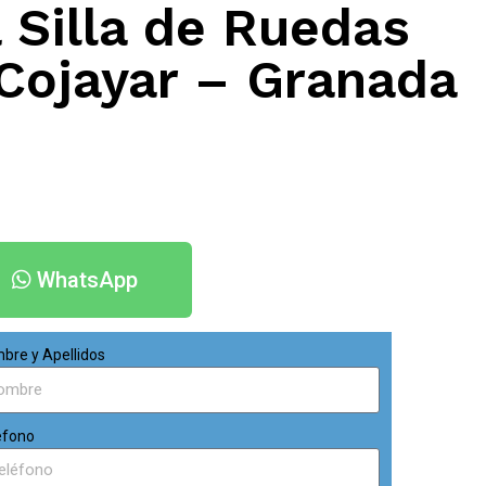
 Silla de Ruedas
 Cojayar – Granada
WhatsApp
bre y Apellidos
éfono