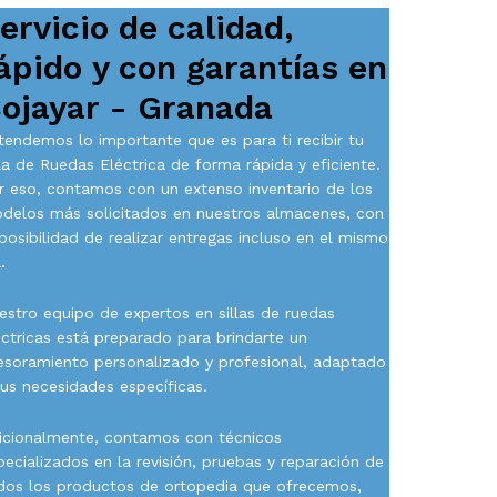
ervicio de calidad,
ápido y con garantías en
ojayar - Granada
tendemos lo importante que es para ti recibir tu
lla de Ruedas Eléctrica de forma rápida y eficiente.
r eso, contamos con un extenso inventario de los
delos más solicitados en nuestros almacenes, con
 posibilidad de realizar entregas incluso en el mismo
.
estro equipo de expertos en sillas de ruedas
éctricas está preparado para brindarte un
esoramiento personalizado y profesional, adaptado
tus necesidades específicas.
icionalmente, contamos con técnicos
pecializados en la revisión, pruebas y reparación de
dos los productos de ortopedia que ofrecemos,