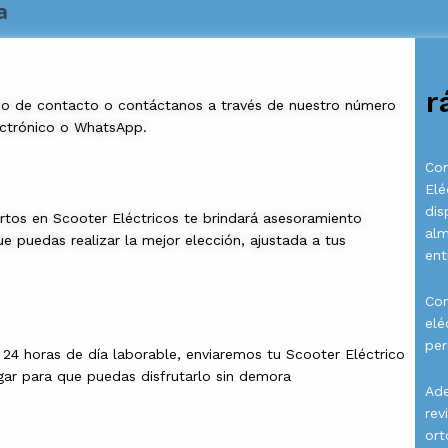
a
r
io de contacto o contáctanos a través de nuestro número
ectrónico o WhatsApp.
Com
Elé
dis
rtos en Scooter Eléctricos te brindará asesoramiento
al
e puedas realizar la mejor elección, ajustada a tus
ent
Con
elé
per
a 24 horas de día laborable, enviaremos tu Scooter Eléctrico
gar para que puedas disfrutarlo sin demora
Ade
rev
ort