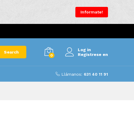
Informate!
Log in
Search
Regístrese en
0
Llámanos:
631 40 11 91