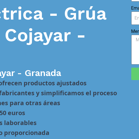
trica - Grúa
Ema
n
Cojayar -
Men
ayar - Granada
 ofrecen productos ajustados
abricantes y simplificamos el proceso
nes para otras áreas
 50 euros
s laborables
no proporcionada