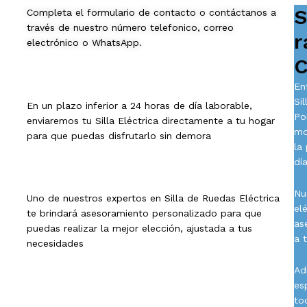
S
Completa el formulario de contacto o contáctanos a
través de nuestro número telefonico, correo
r
electrónico o WhatsApp.
C
En
Si
En un plazo inferior a 24 horas de día laborable,
Po
enviaremos tu Silla Eléctrica directamente a tu hogar
mo
para que puedas disfrutarlo sin demora
la
día
Nu
Uno de nuestros expertos en Silla de Ruedas Eléctrica
el
te brindará asesoramiento personalizado para que
as
puedas realizar la mejor elección, ajustada a tus
a 
necesidades
Ad
es
to