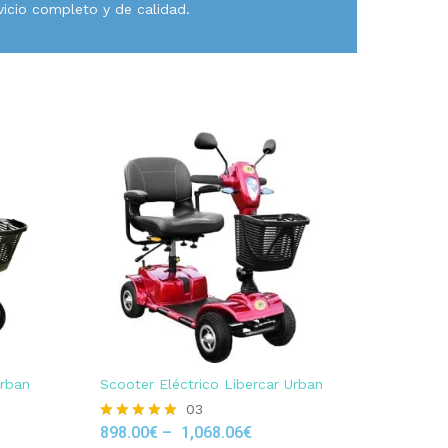
vicio completo y de calidad.
Urban
Scooter Eléctrico Libercar Urban
03
898.00
€
–
1,068.06
€
Rated