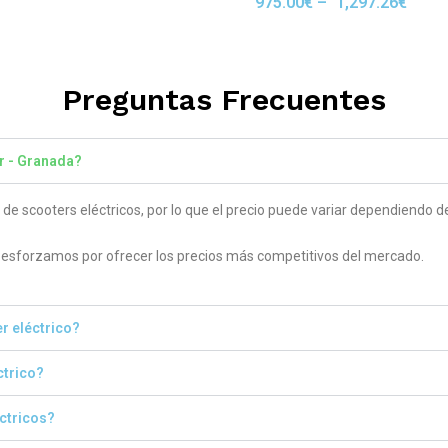
975.00
€
–
1,297.26
€
Rated
 5
5.00
out of 5
Preguntas Frecuentes
r - Granada?
 scooters eléctricos, por lo que el precio puede variar dependiendo del
sforzamos por ofrecer los precios más competitivos del mercado.
r eléctrico?
ctrico?
éctricos?