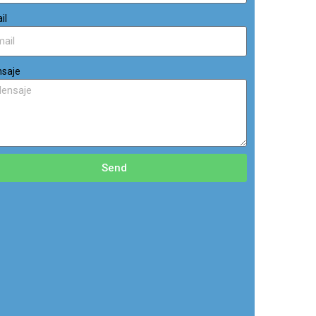
il
saje
Send