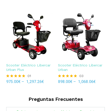
out of 5
Scooter Eléctrico Libercar
Scooter Eléctrico Libercar
Urban Plus
Urban
01
03
975.00
€
–
1,297.26
€
898.00
€
–
1,068.06
€
Rated
Rated
5.00
5.00
out of 5
out of 5
Preguntas Frecuentes