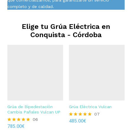
completo y de calidad.
Elige tu Grúa Eléctrica en
Conquista - Córdoba
Grúa de Bipedestación
Grúa Eléctrica Vulcan
Cambia Pañales Vulcan UP
07
06
485.00
€
Rated
785.00
€
4.86
Rated
out of 5
4.83