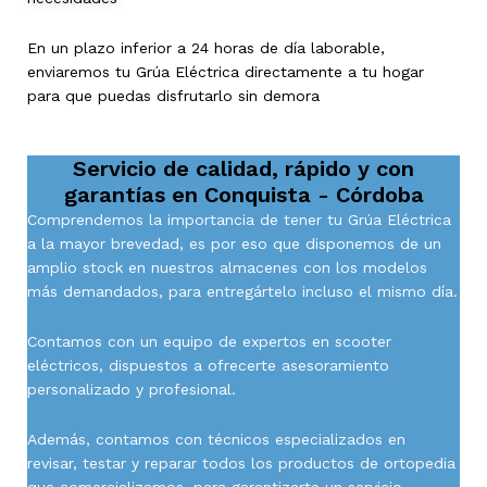
En un plazo inferior a 24 horas de día laborable,
enviaremos tu Grúa Eléctrica directamente a tu hogar
para que puedas disfrutarlo sin demora
Servicio de calidad, rápido y con
garantías en
Conquista - Córdoba
Comprendemos la importancia de tener tu Grúa Eléctrica
a la mayor brevedad, es por eso que disponemos de un
amplio stock en nuestros almacenes con los modelos
más demandados, para entregártelo incluso el mismo día.
Contamos con un equipo de expertos en scooter
eléctricos, dispuestos a ofrecerte asesoramiento
personalizado y profesional.
Además, contamos con técnicos especializados en
revisar, testar y reparar todos los productos de ortopedia
que comercializamos, para garantizarte un servicio