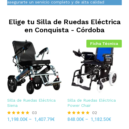
asegurarte un servicio completo y de alta calidad
Elige tu Silla de Ruedas Eléctrica
en
Conquista - Córdoba
Ficha Técnica
Silla de Ruedas Eléctrica
Silla de Ruedas Eléctrica
Siena
Power Chair
03
02
1,198.00
€
–
1,407.79
€
848.00
€
–
1,182.50
€
Rated
Rated
5.00
5.00
out of 5
out of 5