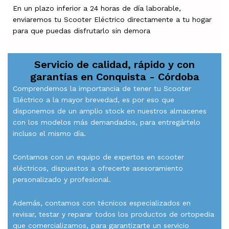
En un plazo inferior a 24 horas de día laborable,
enviaremos tu Scooter Eléctrico directamente a tu hogar
para que puedas disfrutarlo sin demora
Servicio de calidad, rápido y con
garantías en
Conquista - Córdoba
Comprendemos la importancia de tener tu Scooter
Eléctrico a la mayor brevedad, es por eso que
disponemos de un amplio stock en nuestros almacenes
con los modelos más demandados, para entregártelo
incluso el mismo día.
Contamos con un equipo de expertos en scooter
eléctricos, dispuestos a ofrecerte asesoramiento
personalizado y profesional.
Además, contamos con técnicos especializados en
revisar, testar y reparar todos los productos de ortopedia
que comercializamos, para garantizarte un servicio