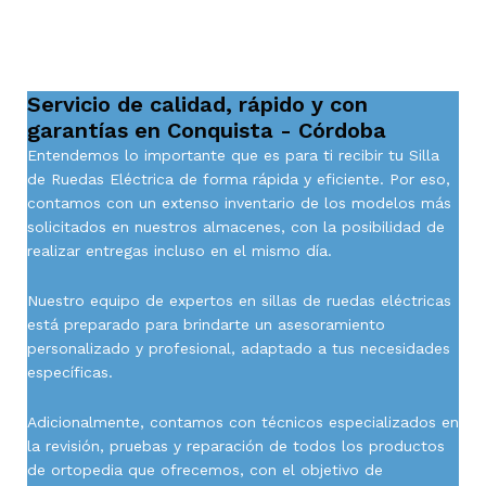
Servicio de calidad, rápido y con
garantías en Conquista - Córdoba
Entendemos lo importante que es para ti recibir tu Silla
de Ruedas Eléctrica de forma rápida y eficiente. Por eso,
contamos con un extenso inventario de los modelos más
solicitados en nuestros almacenes, con la posibilidad de
realizar entregas incluso en el mismo día.
Nuestro equipo de expertos en sillas de ruedas eléctricas
está preparado para brindarte un asesoramiento
personalizado y profesional, adaptado a tus necesidades
específicas.
Adicionalmente, contamos con técnicos especializados en
la revisión, pruebas y reparación de todos los productos
de ortopedia que ofrecemos, con el objetivo de