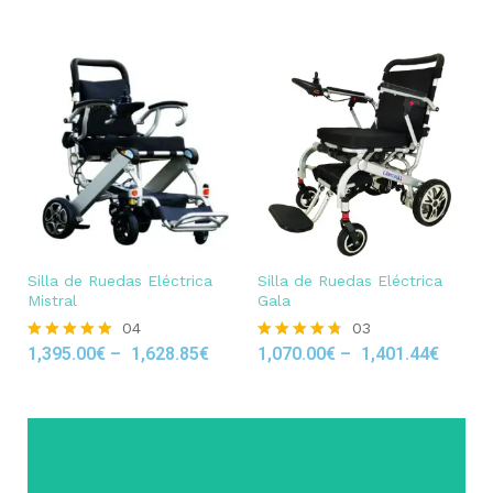
Silla de Ruedas Eléctrica
Silla de Ruedas Eléctrica
Mistral
Gala
04
03
1,395.00
€
–
1,628.85
€
1,070.00
€
–
1,401.44
€
Rated
Rated
5.00
4.67
out of 5
out of 5
Click Here