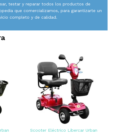
isar, testar y reparar todos los productos de
opedia que comercializamos, para garantizarte un
vicio completo y de calidad.
ra
Urban
Scooter Eléctrico Libercar Urban