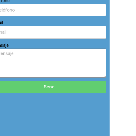
éfono
il
saje
Send