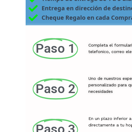
Entrega en dirección de desti
Cheque Regalo en cada Compr
Paso 1
Completa el formular
telefonico, correo el
Uno de nuestros expe
Paso 2
personalizado para qu
necesidades
En un plazo inferior 
Paso 3
directamente a tu ho