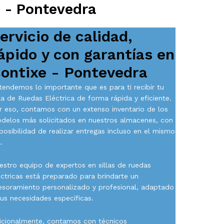
e - Pontevedra
ervicio de calidad,
ápido y con garantías en
ontixe - Pontevedra
tendemos lo importante que es para ti recibir tu
lla de Ruedas Eléctrica de forma rápida y eficiente.
r eso, contamos con un extenso inventario de los
delos más solicitados en nuestros almacenes, con
 posibilidad de realizar entregas incluso en el mismo
.
estro equipo de expertos en sillas de ruedas
éctricas está preparado para brindarte un
esoramiento personalizado y profesional, adaptado
tus necesidades específicas.
icionalmente, contamos con técnicos