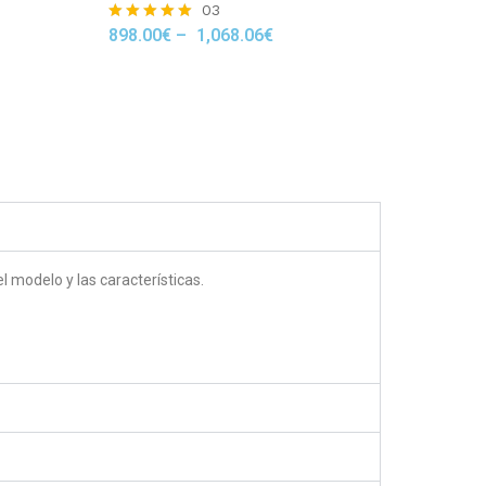
03
898.00
€
–
1,068.06
€
Rated
5.00
out of 5
 modelo y las características.