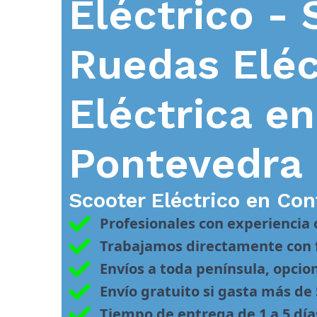
Eléctrico - 
Ruedas Eléc
Eléctrica e
Pontevedra
Scooter Eléctrico en
Con
Profesionales con experiencia
Trabajamos directamente con f
Envíos a toda península, opcio
Envío gratuito si gasta más de
Tiempo de entrega de 1 a 5 día