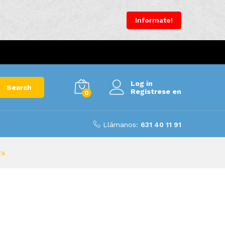
Informate!
Log in
Search
Regístrese en
0
Llámanos:
631 40 11 91
ra