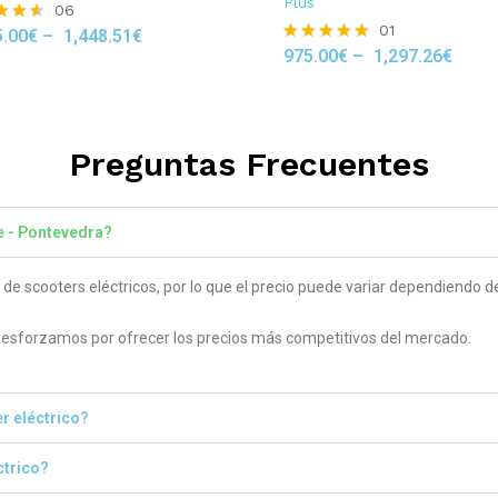
Plus
06
01
5.00
€
–
1,448.51
€
975.00
€
–
1,297.26
€
Rated
 5
5.00
out of 5
Preguntas Frecuentes
e - Pontevedra?
 scooters eléctricos, por lo que el precio puede variar dependiendo del
sforzamos por ofrecer los precios más competitivos del mercado.
r eléctrico?
ctrico?