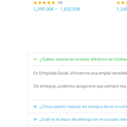
05
1,395.00
€
–
1,623.03
€
1,24
Rated
Rated
4.80
4.50
out of 5
out of
¿Cuánto cuesta un scooter eléctrico en Contix
En Ortopedia Social ofrecemos una amplia variedad de
Sin embargo, podemos asegurarte que siempre nos e
¿Cómo puedo realizar mi compra de un scoote
¿Cuál es el plazo de entrega de mi scooter elé