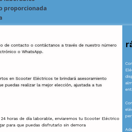
no proporcionada
a
r
io de contacto o contáctanos a través de nuestro número
ectrónico o WhatsApp.
Com
Elé
dis
rtos en Scooter Eléctricos te brindará asesoramiento
al
e puedas realizar la mejor elección, ajustada a tus
ent
Con
elé
per
a 24 horas de día laborable, enviaremos tu Scooter Eléctrico
gar para que puedas disfrutarlo sin demora
Ade