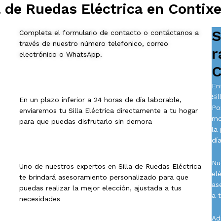
 de Ruedas Eléctrica en Contix
S
Completa el formulario de contacto o contáctanos a
través de nuestro número telefonico, correo
r
electrónico o WhatsApp.
C
En
Si
En un plazo inferior a 24 horas de día laborable,
Po
enviaremos tu Silla Eléctrica directamente a tu hogar
mo
para que puedas disfrutarlo sin demora
la
día
Nu
Uno de nuestros expertos en Silla de Ruedas Eléctrica
el
te brindará asesoramiento personalizado para que
as
puedas realizar la mejor elección, ajustada a tus
a 
necesidades
Ad