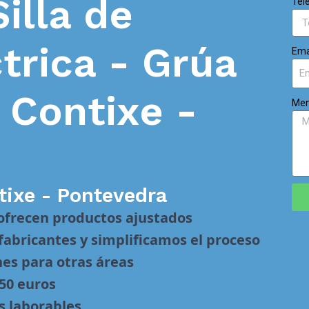
Silla de
Tel
trica - Grúa
Ema
n
Contixe -
Men
tixe - Pontevedra
 ofrecen productos ajustados
abricantes y simplificamos el proceso
nes para otras áreas
 50 euros
s laborables