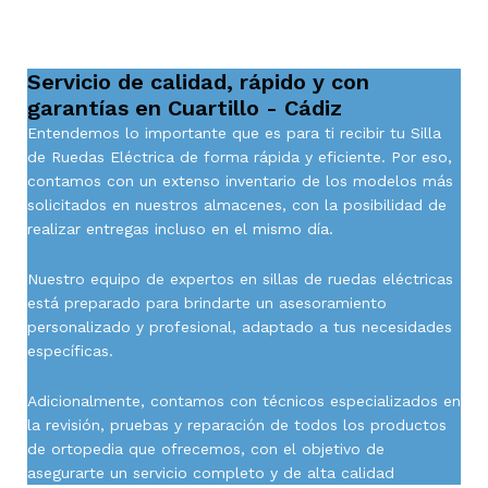
Servicio de calidad, rápido y con
garantías en Cuartillo - Cádiz
Entendemos lo importante que es para ti recibir tu Silla
de Ruedas Eléctrica de forma rápida y eficiente. Por eso,
contamos con un extenso inventario de los modelos más
solicitados en nuestros almacenes, con la posibilidad de
realizar entregas incluso en el mismo día.
Nuestro equipo de expertos en sillas de ruedas eléctricas
está preparado para brindarte un asesoramiento
personalizado y profesional, adaptado a tus necesidades
específicas.
Adicionalmente, contamos con técnicos especializados en
la revisión, pruebas y reparación de todos los productos
de ortopedia que ofrecemos, con el objetivo de
asegurarte un servicio completo y de alta calidad