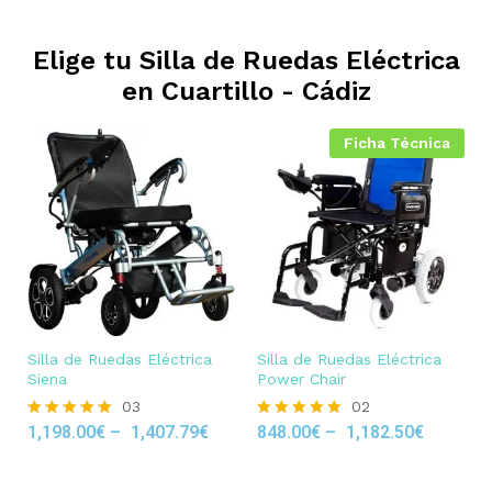
Elige tu Silla de Ruedas Eléctrica
en
Cuartillo - Cádiz
Ficha Técnica
Silla de Ruedas Eléctrica
Silla de Ruedas Eléctrica
Siena
Power Chair
03
02
1,198.00
€
–
1,407.79
€
848.00
€
–
1,182.50
€
Rated
Rated
5.00
5.00
out of 5
out of 5