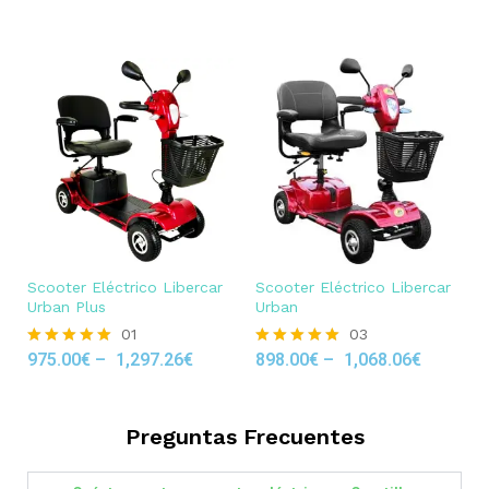
out of 5
Scooter Eléctrico Libercar
Scooter Eléctrico Libercar
Urban Plus
Urban
01
03
975.00
€
–
1,297.26
€
898.00
€
–
1,068.06
€
Rated
Rated
5.00
5.00
out of 5
out of 5
Preguntas Frecuentes