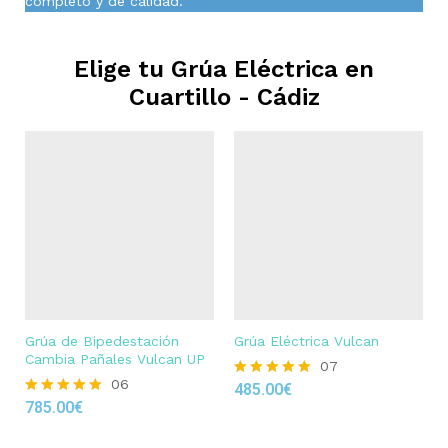
completo y de calidad.
Elige tu Grúa Eléctrica en
Cuartillo - Cádiz
Grúa de Bipedestación
Grúa Eléctrica Vulcan
Cambia Pañales Vulcan UP
07
06
485.00
€
Rated
785.00
€
4.86
Rated
out of 5
4.83
out of 5