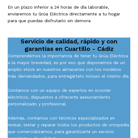
En un plazo inferior a 24 horas de día laborable,
enviaremos tu Grúa Eléctrica directamente a tu hogar
para que puedas disfrutarlo sin demora
Servicio de calidad, rápido y con
garantías en
Cuartillo - Cádiz
Comprendemos la importancia de tener tu Grúa Eléctrica
a la mayor brevedad, es por eso que disponemos de un
amplio stock en nuestros almacenes con los modelos
más demandados, para entregártelo incluso el mismo día.
Contamos con un equipo de expertos en scooter
eléctricos, dispuestos a ofrecerte asesoramiento
personalizado y profesional.
Además, contamos con técnicos especializados en
revisar, testar y reparar todos los productos de ortopedia
que comercializamos, para garantizarte un servicio