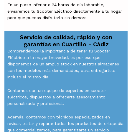
En un plazo inferior a 24 horas de día laborable,
enviaremos tu Scooter Eléctrico directamente a tu hogar
para que puedas disfrutarlo sin demora
Servicio de calidad, rápido y con
garantías en
Cuartillo - Cádiz
Comprendemos la importancia de tener tu Scooter
Eléctrico a la mayor brevedad, es por eso que
disponemos de un amplio stock en nuestros almacenes
con los modelos más demandados, para entregártelo
incluso el mismo día.
Contamos con un equipo de expertos en scooter
eléctricos, dispuestos a ofrecerte asesoramiento
personalizado y profesional.
Además, contamos con técnicos especializados en
revisar, testar y reparar todos los productos de ortopedia
que comercializamos, para garantizarte un servicio