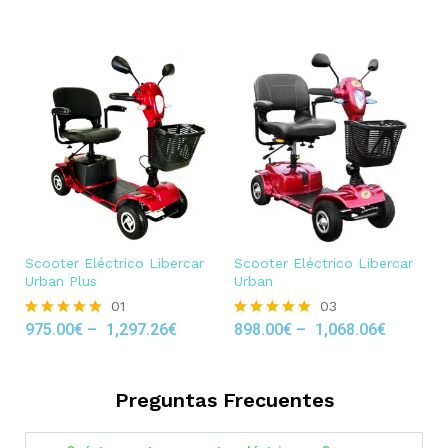
out of 5
Scooter Eléctrico Libercar
Scooter Eléctrico Libercar
Urban Plus
Urban
01
03
975.00
€
–
1,297.26
€
898.00
€
–
1,068.06
€
Rated
Rated
5.00
5.00
out of 5
out of 5
Preguntas Frecuentes