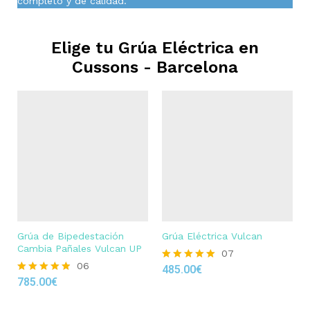
completo y de calidad.
Elige tu Grúa Eléctrica en
Cussons - Barcelona
Grúa de Bipedestación
Grúa Eléctrica Vulcan
Cambia Pañales Vulcan UP
07
06
485.00
€
Rated
785.00
€
4.86
Rated
out of 5
4.83
out of 5