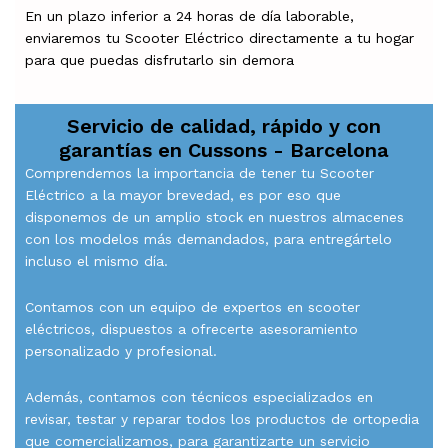
En un plazo inferior a 24 horas de día laborable,
enviaremos tu Scooter Eléctrico directamente a tu hogar
para que puedas disfrutarlo sin demora
Servicio de calidad, rápido y con
garantías en
Cussons - Barcelona
Comprendemos la importancia de tener tu Scooter
Eléctrico a la mayor brevedad, es por eso que
disponemos de un amplio stock en nuestros almacenes
con los modelos más demandados, para entregártelo
incluso el mismo día.
Contamos con un equipo de expertos en scooter
eléctricos, dispuestos a ofrecerte asesoramiento
personalizado y profesional.
Además, contamos con técnicos especializados en
revisar, testar y reparar todos los productos de ortopedia
que comercializamos, para garantizarte un servicio