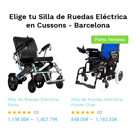
Elige tu Silla de Ruedas Eléctrica
en
Cussons - Barcelona
Ficha Técnica
Silla de Ruedas Eléctrica
Silla de Ruedas Eléctrica
Siena
Power Chair
03
02
1,198.00
€
–
1,407.79
€
848.00
€
–
1,182.50
€
Rated
Rated
5.00
5.00
out of 5
out of 5