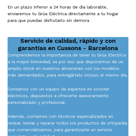
En un plazo inferior a 24 horas de día laborable,
enviaremos tu Grúa Eléctrica directamente a tu hogar
para que puedas disfrutarlo sin demora
Servicio de calidad, rápido y con
garantías en
Cussons - Barcelona
Comprendemos la importancia de tener tu Grúa Eléctrica
a la mayor brevedad, es por eso que disponemos de un
amplio stock en nuestros almacenes con los modelos
más demandados, para entregártelo incluso el mismo día.
Contamos con un equipo de expertos en scooter
eléctricos, dispuestos a ofrecerte asesoramiento
personalizado y profesional.
Además, contamos con técnicos especializados en
revisar, testar y reparar todos los productos de ortopedia
que comercializamos, para garantizarte un servicio