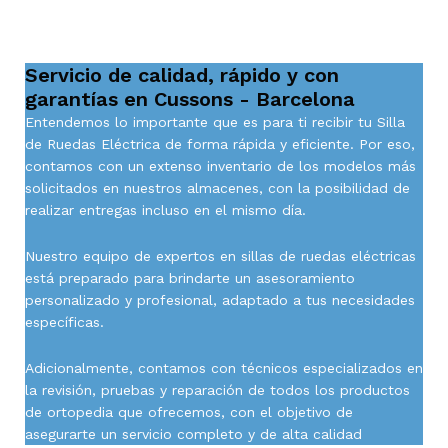
Servicio de calidad, rápido y con
garantías en Cussons - Barcelona
Entendemos lo importante que es para ti recibir tu Silla
de Ruedas Eléctrica de forma rápida y eficiente. Por eso,
contamos con un extenso inventario de los modelos más
solicitados en nuestros almacenes, con la posibilidad de
realizar entregas incluso en el mismo día.
Nuestro equipo de expertos en sillas de ruedas eléctricas
está preparado para brindarte un asesoramiento
personalizado y profesional, adaptado a tus necesidades
específicas.
Adicionalmente, contamos con técnicos especializados en
la revisión, pruebas y reparación de todos los productos
de ortopedia que ofrecemos, con el objetivo de
asegurarte un servicio completo y de alta calidad