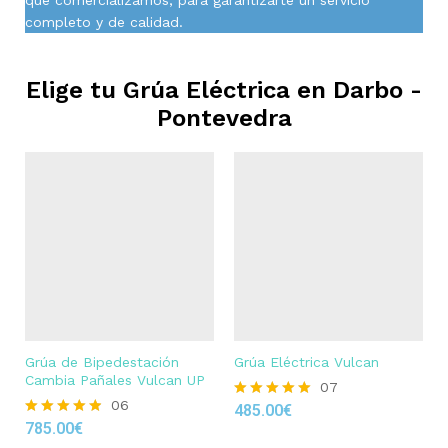
completo y de calidad.
Elige tu Grúa Eléctrica en
Darbo -
Pontevedra
Grúa de Bipedestación
Grúa Eléctrica Vulcan
Cambia Pañales Vulcan UP
07
06
485.00
€
Rated
785.00
€
4.86
Rated
out of 5
4.83