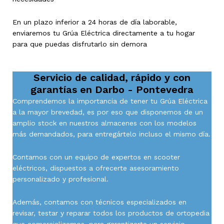
En un plazo inferior a 24 horas de día laborable,
enviaremos tu Grúa Eléctrica directamente a tu hogar
para que puedas disfrutarlo sin demora
Servicio de calidad, rápido y con
garantías en
Darbo - Pontevedra
Comprendemos la importancia de tener tu Grúa Eléctrica
a la mayor brevedad, es por eso que disponemos de un
amplio stock en nuestros almacenes con los modelos
más demandados, para entregártelo incluso el mismo día.
Contamos con un equipo de expertos en scooter
eléctricos, dispuestos a ofrecerte asesoramiento
personalizado y profesional.
Además, contamos con técnicos especializados en
revisar, testar y reparar todos los productos de ortopedia
que comercializamos, para garantizarte un servicio