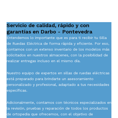
Servicio de calidad, rápido y con
garantías en Darbo - Pontevedra
Entendemos lo importante que es para ti recibir tu Silla
de Ruedas Eléctrica de forma rápida y eficiente. Por eso,
contamos con un extenso inventario de los modelos más
solicitados en nuestros almacenes, con la posibilidad de
realizar entregas incluso en el mismo día.
Nuestro equipo de expertos en sillas de ruedas eléctricas
está preparado para brindarte un asesoramiento
personalizado y profesional, adaptado a tus necesidades
específicas.
Adicionalmente, contamos con técnicos especializados en
la revisión, pruebas y reparación de todos los productos
de ortopedia que ofrecemos, con el objetivo de