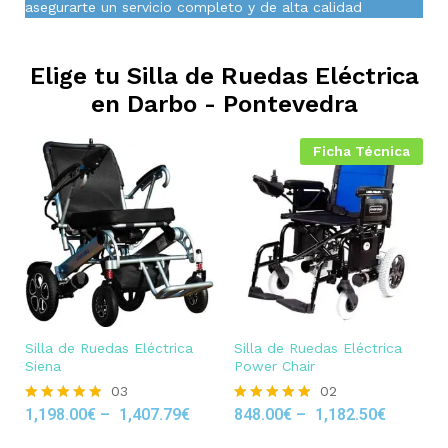
asegurarte un servicio completo y de alta calidad
Elige tu Silla de Ruedas Eléctrica
en
Darbo - Pontevedra
Ficha Técnica
Silla de Ruedas Eléctrica
Silla de Ruedas Eléctrica
Siena
Power Chair
03
02
1,198.00
€
–
1,407.79
€
848.00
€
–
1,182.50
€
Rated
Rated
5.00
5.00
out of 5
out of 5