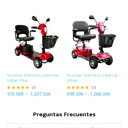
out of 5
Scooter Eléctrico Libercar
Scooter Eléctrico Libercar
Urban Plus
Urban
01
03
975.00
€
–
1,297.26
€
898.00
€
–
1,068.06
€
Rated
Rated
5.00
5.00
out of 5
out of 5
Preguntas Frecuentes