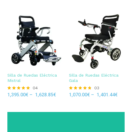
Silla de Ruedas Eléctrica
Silla de Ruedas Eléctrica
Mistral
Gala
04
03
1,395.00
€
–
1,628.85
€
1,070.00
€
–
1,401.44
€
Rated
Rated
5.00
4.67
out of 5
out of 5
Click Here