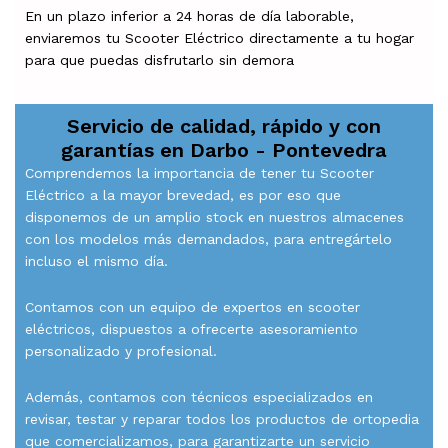
En un plazo inferior a 24 horas de día laborable,
enviaremos tu Scooter Eléctrico directamente a tu hogar
para que puedas disfrutarlo sin demora
Servicio de calidad, rápido y con
garantías en
Darbo - Pontevedra
Comprendemos la importancia de tener tu Scooter
Eléctrico a la mayor brevedad, es por eso que
disponemos de un amplio stock en nuestros almacenes
con los modelos más demandados, para entregártelo
incluso el mismo día.
Contamos con un equipo de expertos en scooter
eléctricos, dispuestos a ofrecerte asesoramiento
personalizado y profesional.
Además, contamos con técnicos especializados en
revisar, testar y reparar todos los productos de ortopedia
que comercializamos, para garantizarte un servicio