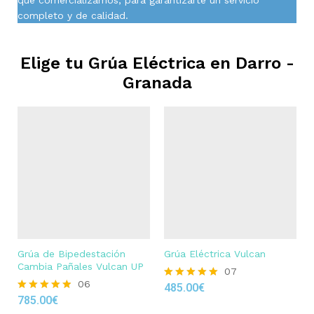
completo y de calidad.
Elige tu Grúa Eléctrica en
Darro -
Granada
Grúa de Bipedestación
Grúa Eléctrica Vulcan
Cambia Pañales Vulcan UP
07
06
485.00
€
Rated
785.00
€
4.86
Rated
out of 5
4.83