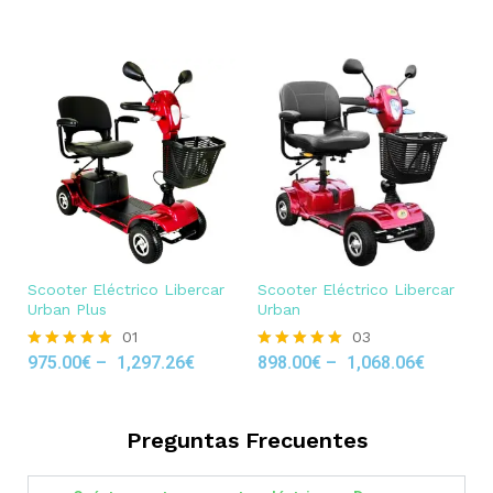
out of 5
Scooter Eléctrico Libercar
Scooter Eléctrico Libercar
Urban Plus
Urban
01
03
975.00
€
–
1,297.26
€
898.00
€
–
1,068.06
€
Rated
Rated
5.00
5.00
out of 5
out of 5
Preguntas Frecuentes