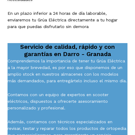
En un plazo inferior a 24 horas de día laborable,
enviaremos tu Grúa Eléctrica directamente a tu hogar
para que puedas disfrutarlo sin demora
Servicio de calidad, rápido y con
garantías en
Darro - Granada
Comprendemos la importancia de tener tu Grúa Eléctrica
a la mayor brevedad, es por eso que disponemos de un
amplio stock en nuestros almacenes con los modelos
más demandados, para entregártelo incluso el mismo día.
Contamos con un equipo de expertos en scooter
eléctricos, dispuestos a ofrecerte asesoramiento
personalizado y profesional.
Además, contamos con técnicos especializados en
revisar, testar y reparar todos los productos de ortopedia
que comercializamos, para garantizarte un servicio