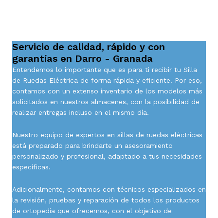
Servicio de calidad, rápido y con
garantías en Darro - Granada
Entendemos lo importante que es para ti recibir tu Silla
de Ruedas Eléctrica de forma rápida y eficiente. Por eso,
contamos con un extenso inventario de los modelos más
solicitados en nuestros almacenes, con la posibilidad de
realizar entregas incluso en el mismo día.
Nuestro equipo de expertos en sillas de ruedas eléctricas
está preparado para brindarte un asesoramiento
personalizado y profesional, adaptado a tus necesidades
específicas.
Adicionalmente, contamos con técnicos especializados en
la revisión, pruebas y reparación de todos los productos
de ortopedia que ofrecemos, con el objetivo de