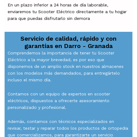
En un plazo inferior a 24 horas de día laborable,
enviaremos tu Scooter Eléctrico directamente a tu hogar
para que puedas disfrutarlo sin demora
Servicio de calidad, rápido y con
garantías en
Darro - Granada
Comprendemos la importancia de tener tu Scooter
Eléctrico a la mayor brevedad, es por eso que
disponemos de un amplio stock en nuestros almacenes
con los modelos más demandados, para entregártelo
incluso el mismo día.
Contamos con un equipo de expertos en scooter
eléctricos, dispuestos a ofrecerte asesoramiento
personalizado y profesional.
Además, contamos con técnicos especializados en
revisar, testar y reparar todos los productos de ortopedia
que comercializamos, para garantizarte un servicio