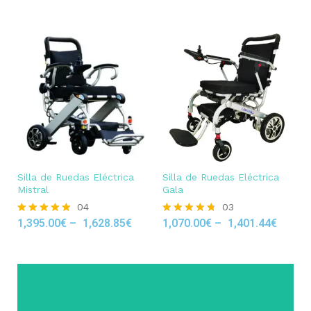
Silla de Ruedas Eléctrica
Silla de Ruedas Eléctrica
Mistral
Gala
04
03
1,395.00
€
–
1,628.85
€
1,070.00
€
–
1,401.44
€
Rated
Rated
5.00
4.67
out of 5
out of 5
Click Here