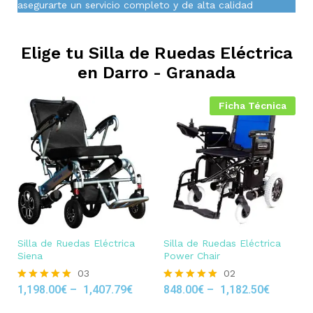
asegurarte un servicio completo y de alta calidad
Elige tu Silla de Ruedas Eléctrica
en
Darro - Granada
Ficha Técnica
Silla de Ruedas Eléctrica
Silla de Ruedas Eléctrica
Siena
Power Chair
03
02
1,198.00
€
–
1,407.79
€
848.00
€
–
1,182.50
€
Rated
Rated
5.00
5.00
out of 5
out of 5