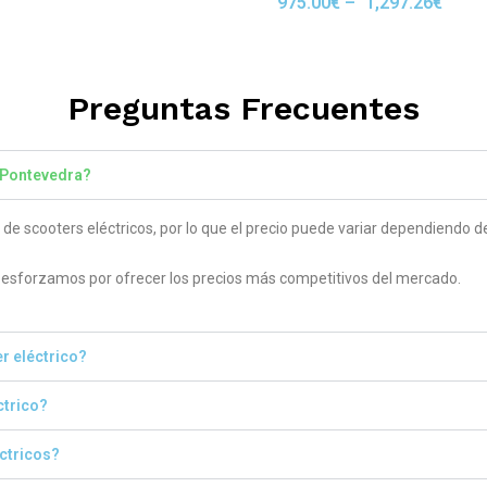
975.00
€
–
1,297.26
€
Rated
 5
5.00
out of 5
Preguntas Frecuentes
- Pontevedra?
 scooters eléctricos, por lo que el precio puede variar dependiendo del
sforzamos por ofrecer los precios más competitivos del mercado.
r eléctrico?
ctrico?
éctricos?