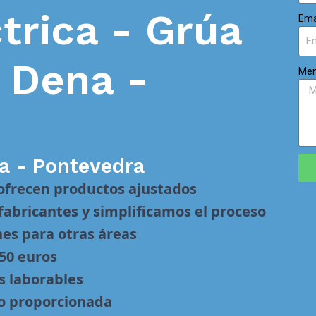
trica - Grúa
Ema
n
Dena -
Men
a - Pontevedra
 ofrecen productos ajustados
abricantes y simplificamos el proceso
nes para otras áreas
 50 euros
s laborables
no proporcionada