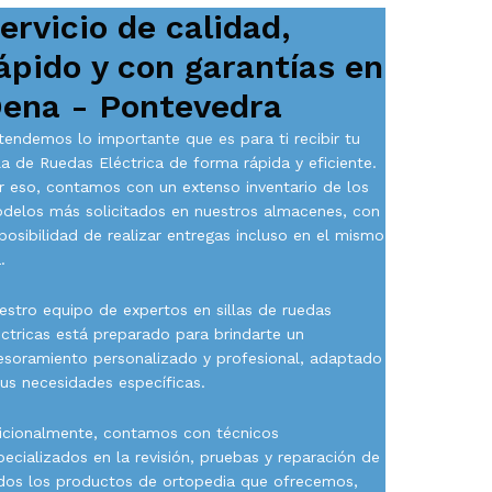
ervicio de calidad,
ápido y con garantías en
ena - Pontevedra
tendemos lo importante que es para ti recibir tu
lla de Ruedas Eléctrica de forma rápida y eficiente.
r eso, contamos con un extenso inventario de los
delos más solicitados en nuestros almacenes, con
 posibilidad de realizar entregas incluso en el mismo
.
estro equipo de expertos en sillas de ruedas
éctricas está preparado para brindarte un
esoramiento personalizado y profesional, adaptado
tus necesidades específicas.
icionalmente, contamos con técnicos
pecializados en la revisión, pruebas y reparación de
dos los productos de ortopedia que ofrecemos,