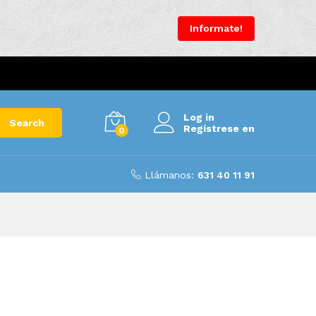
Informate!
Log in
Search
Regístrese en
0
Llámanos:
631 40 11 91