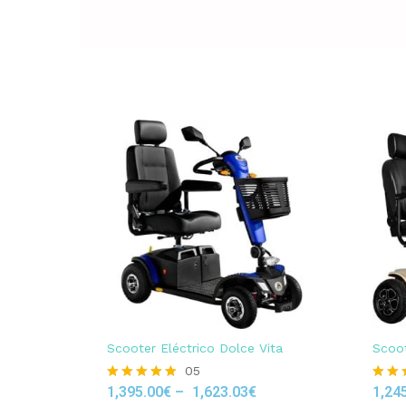
Scooter Eléctrico Dolce Vita
Scoot
05
1,395.00
€
–
1,623.03
€
1,24
Rated
Rated