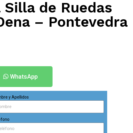
 Silla de Ruedas
 Dena – Pontevedra
WhatsApp
bre y Apellidos
éfono