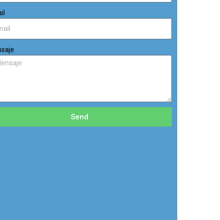
il
saje
Send