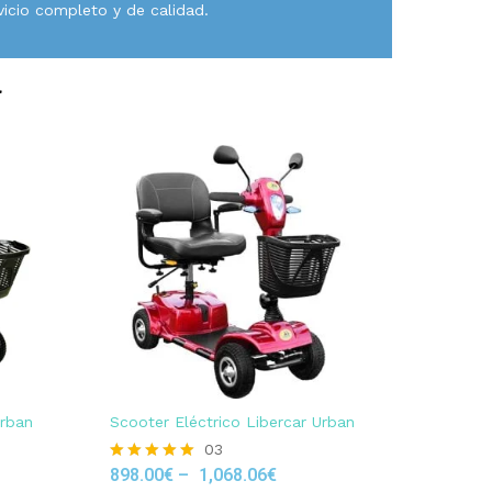
vicio completo y de calidad.
a
Urban
Scooter Eléctrico Libercar Urban
03
898.00
€
–
1,068.06
€
Rated