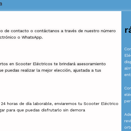
a
r
io de contacto o contáctanos a través de nuestro número
ectrónico o WhatsApp.
Com
Elé
dis
rtos en Scooter Eléctricos te brindará asesoramiento
al
e puedas realizar la mejor elección, ajustada a tus
ent
Con
elé
per
a 24 horas de día laborable, enviaremos tu Scooter Eléctrico
gar para que puedas disfrutarlo sin demora
Ade
rev
ort