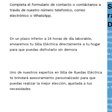
S
Completa el formulario de contacto o contáctanos a
través de nuestro número telefonico, correo
r
electrónico o WhatsApp.
D
En
Si
En un plazo inferior a 24 horas de día laborable,
Po
enviaremos tu Silla Eléctrica directamente a tu hogar
mo
para que puedas disfrutarlo sin demora
la
día
Nu
Uno de nuestros expertos en Silla de Ruedas Eléctrica
el
te brindará asesoramiento personalizado para que
as
puedas realizar la mejor elección, ajustada a tus
a 
necesidades
Ad
es
to