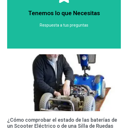
características. Sin embargo, podemos asegurarte
precio puede variar dependiendo del modelo y las
Tenemos lo que Necesitas
variedad de silla de ruedas eléctrica, por lo que el
En Ortopedia Social ofrecemos una amplia
Respuesta a tus preguntas
Pontevedra?
Ruedas Eléctrica en Domaio -
¿Cuanto cuesta una Silla de
¿Cómo comprobar el estado de las baterías de
un Scooter Eléctrico o de una Silla de Ruedas