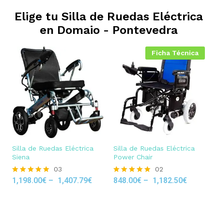
Elige tu Silla de Ruedas Eléctrica
en
Domaio - Pontevedra
Ficha Técnica
Silla de Ruedas Eléctrica
Silla de Ruedas Eléctrica
Siena
Power Chair
03
02
1,198.00
€
–
1,407.79
€
848.00
€
–
1,182.50
€
Rated
Rated
5.00
5.00
out of 5
out of 5