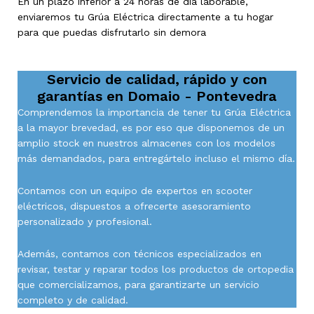
En un plazo inferior a 24 horas de día laborable,
enviaremos tu Grúa Eléctrica directamente a tu hogar
para que puedas disfrutarlo sin demora
Servicio de calidad, rápido y con
garantías en
Domaio - Pontevedra
Comprendemos la importancia de tener tu Grúa Eléctrica
a la mayor brevedad, es por eso que disponemos de un
amplio stock en nuestros almacenes con los modelos
más demandados, para entregártelo incluso el mismo día.
Contamos con un equipo de expertos en scooter
eléctricos, dispuestos a ofrecerte asesoramiento
personalizado y profesional.
Además, contamos con técnicos especializados en
revisar, testar y reparar todos los productos de ortopedia
que comercializamos, para garantizarte un servicio
completo y de calidad.