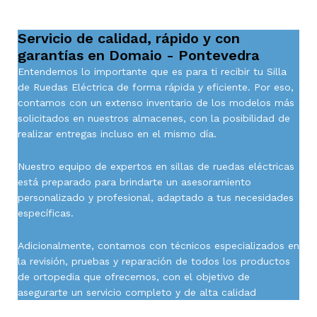
Servicio de calidad, rápido y con
garantías en Domaio - Pontevedra
Entendemos lo importante que es para ti recibir tu Silla
de Ruedas Eléctrica de forma rápida y eficiente. Por eso,
contamos con un extenso inventario de los modelos más
solicitados en nuestros almacenes, con la posibilidad de
realizar entregas incluso en el mismo día.
Nuestro equipo de expertos en sillas de ruedas eléctricas
está preparado para brindarte un asesoramiento
personalizado y profesional, adaptado a tus necesidades
específicas.
Adicionalmente, contamos con técnicos especializados en
la revisión, pruebas y reparación de todos los productos
de ortopedia que ofrecemos, con el objetivo de
asegurarte un servicio completo y de alta calidad