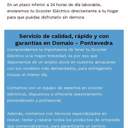
En un plazo inferior a 24 horas de día laborable,
enviaremos tu Scooter Eléctrico directamente a tu hogar
para que puedas disfrutarlo sin demora
Servicio de calidad, rápido y con
garantías en
Domaio - Pontevedra
Comprendemos la importancia de tener tu Scooter
Eléctrico a la mayor brevedad, es por eso que
disponemos de un amplio stock en nuestros almacenes
con los modelos más demandados, para entregártelo
incluso el mismo día.
Contamos con un equipo de expertos en scooter
eléctricos, dispuestos a ofrecerte asesoramiento
personalizado y profesional.
Además, contamos con técnicos especializados en
revisar, testar y reparar todos los productos de ortopedia
que comercializamos, para garantizarte un servicio