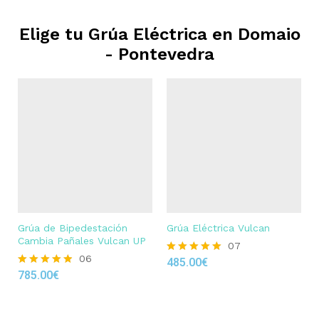
Elige tu Grúa Eléctrica en
Domaio
- Pontevedra
Grúa de Bipedestación
Grúa Eléctrica Vulcan
Cambia Pañales Vulcan UP
07
06
485.00
€
Rated
785.00
€
4.86
Rated
out of 5
4.83
out of 5