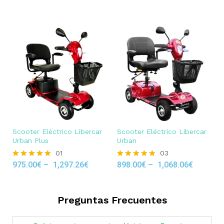
out of 5
Scooter Eléctrico Libercar
Scooter Eléctrico Libercar
Urban Plus
Urban
01
03
975.00
€
–
1,297.26
€
898.00
€
–
1,068.06
€
Rated
Rated
5.00
5.00
out of 5
out of 5
Preguntas Frecuentes