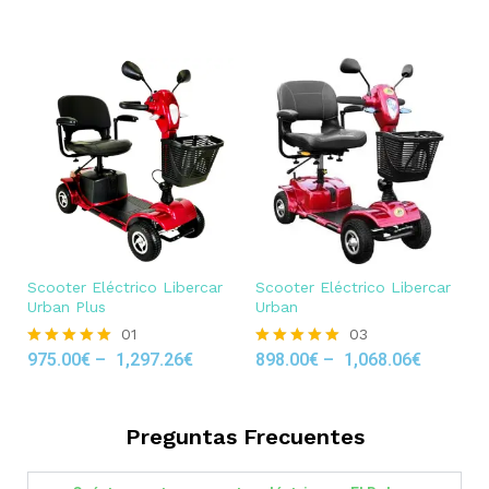
out of 5
Scooter Eléctrico Libercar
Scooter Eléctrico Libercar
Urban Plus
Urban
01
03
975.00
€
–
1,297.26
€
898.00
€
–
1,068.06
€
Rated
Rated
5.00
5.00
out of 5
out of 5
Preguntas Frecuentes