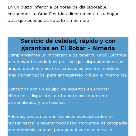
En un plazo inferior a 24 horas de día laborable,
enviaremos tu Grúa Eléctrica directamente a tu hogar
para que puedas disfrutarlo sin demora
Servicio de calidad, rápido y con
garantías en
El Bobar - Almería
Comprendemos la importancia de tener tu Grúa Eléctrica
a la mayor brevedad, es por eso que disponemos de un
amplio stock en nuestros almacenes con los modelos
más demandados, para entregártelo incluso el mismo día.
Contamos con un equipo de expertos en scooter
eléctricos, dispuestos a ofrecerte asesoramiento
personalizado y profesional.
Además, contamos con técnicos especializados en
revisar, testar y reparar todos los productos de ortopedia
que comercializamos, para garantizarte un servicio