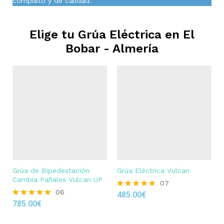
completo y de calidad.
Elige tu Grúa Eléctrica en
El
Bobar - Almería
Grúa de Bipedestación
Grúa Eléctrica Vulcan
Cambia Pañales Vulcan UP
07
06
485.00
€
Rated
785.00
€
4.86
Rated
out of 5
4.83
out of 5