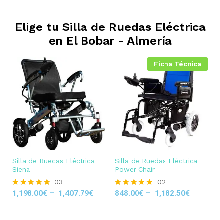
Elige tu Silla de Ruedas Eléctrica
en
El Bobar - Almería
Ficha Técnica
Silla de Ruedas Eléctrica
Silla de Ruedas Eléctrica
Siena
Power Chair
03
02
1,198.00
€
–
1,407.79
€
848.00
€
–
1,182.50
€
Rated
Rated
5.00
5.00
out of 5
out of 5