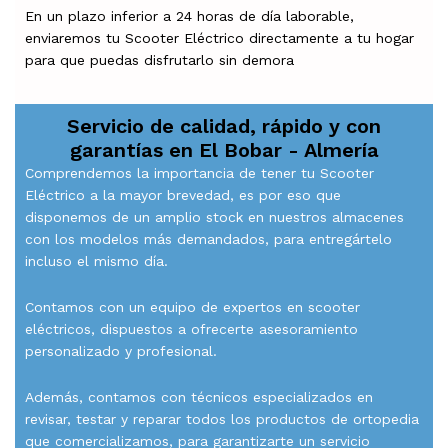
En un plazo inferior a 24 horas de día laborable,
enviaremos tu Scooter Eléctrico directamente a tu hogar
para que puedas disfrutarlo sin demora
Servicio de calidad, rápido y con
garantías en
El Bobar - Almería
Comprendemos la importancia de tener tu Scooter
Eléctrico a la mayor brevedad, es por eso que
disponemos de un amplio stock en nuestros almacenes
con los modelos más demandados, para entregártelo
incluso el mismo día.
Contamos con un equipo de expertos en scooter
eléctricos, dispuestos a ofrecerte asesoramiento
personalizado y profesional.
Además, contamos con técnicos especializados en
revisar, testar y reparar todos los productos de ortopedia
que comercializamos, para garantizarte un servicio