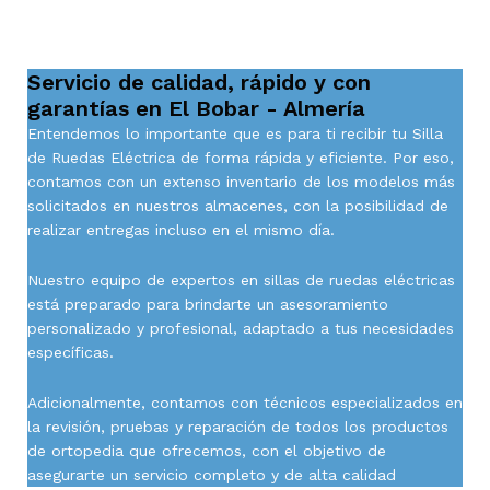
Servicio de calidad, rápido y con
garantías en El Bobar - Almería
Entendemos lo importante que es para ti recibir tu Silla
de Ruedas Eléctrica de forma rápida y eficiente. Por eso,
contamos con un extenso inventario de los modelos más
solicitados en nuestros almacenes, con la posibilidad de
realizar entregas incluso en el mismo día.
Nuestro equipo de expertos en sillas de ruedas eléctricas
está preparado para brindarte un asesoramiento
personalizado y profesional, adaptado a tus necesidades
específicas.
Adicionalmente, contamos con técnicos especializados en
la revisión, pruebas y reparación de todos los productos
de ortopedia que ofrecemos, con el objetivo de
asegurarte un servicio completo y de alta calidad