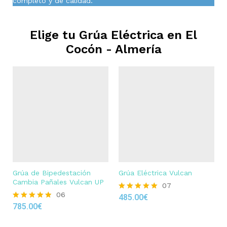
completo y de calidad.
Elige tu Grúa Eléctrica en
El
Cocón - Almería
Grúa de Bipedestación
Grúa Eléctrica Vulcan
Cambia Pañales Vulcan UP
07
06
485.00
€
Rated
785.00
€
4.86
Rated
out of 5
4.83
out of 5