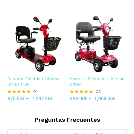
out of 5
Scooter Eléctrico Libercar
Scooter Eléctrico Libercar
Urban Plus
Urban
01
03
975.00
€
–
1,297.26
€
898.00
€
–
1,068.06
€
Rated
Rated
5.00
5.00
out of 5
out of 5
Preguntas Frecuentes