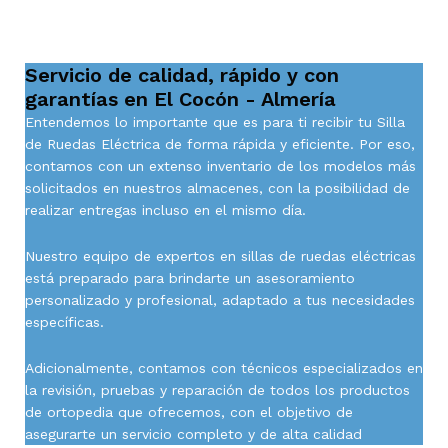
Servicio de calidad, rápido y con
garantías en El Cocón - Almería
Entendemos lo importante que es para ti recibir tu Silla
de Ruedas Eléctrica de forma rápida y eficiente. Por eso,
contamos con un extenso inventario de los modelos más
solicitados en nuestros almacenes, con la posibilidad de
realizar entregas incluso en el mismo día.
Nuestro equipo de expertos en sillas de ruedas eléctricas
está preparado para brindarte un asesoramiento
personalizado y profesional, adaptado a tus necesidades
específicas.
Adicionalmente, contamos con técnicos especializados en
la revisión, pruebas y reparación de todos los productos
de ortopedia que ofrecemos, con el objetivo de
asegurarte un servicio completo y de alta calidad