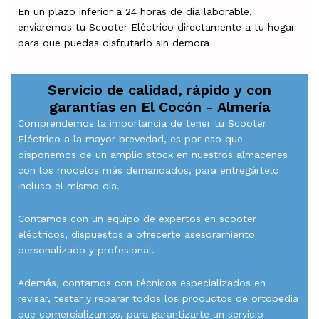
En un plazo inferior a 24 horas de día laborable,
enviaremos tu Scooter Eléctrico directamente a tu hogar
para que puedas disfrutarlo sin demora
Servicio de calidad, rápido y con
garantías en
El Cocón - Almería
Comprendemos la importancia de tener tu Scooter
Eléctrico a la mayor brevedad, es por eso que
disponemos de un amplio stock en nuestros almacenes
con los modelos más demandados, para entregártelo
incluso el mismo día.
Contamos con un equipo de expertos en scooter
eléctricos, dispuestos a ofrecerte asesoramiento
personalizado y profesional.
Además, contamos con técnicos especializados en
revisar, testar y reparar todos los productos de ortopedia
que comercializamos, para garantizarte un servicio