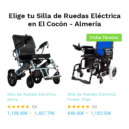
Elige tu Silla de Ruedas Eléctrica
en
El Cocón - Almería
Ficha Técnica
Silla de Ruedas Eléctrica
Silla de Ruedas Eléctrica
Siena
Power Chair
03
02
1,198.00
€
–
1,407.79
€
848.00
€
–
1,182.50
€
Rated
Rated
5.00
5.00
out of 5
out of 5