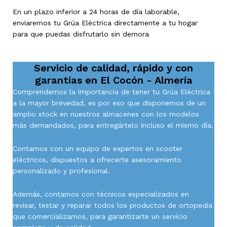
En un plazo inferior a 24 horas de día laborable,
enviaremos tu Grúa Eléctrica directamente a tu hogar
para que puedas disfrutarlo sin demora
Servicio de calidad, rápido y con
garantías en
El Cocón - Almería
Comprendemos la importancia de tener tu Grúa Eléctrica
a la mayor brevedad, es por eso que disponemos de un
amplio stock en nuestros almacenes con los modelos
más demandados, para entregártelo incluso el mismo día.
Contamos con un equipo de expertos en scooter
eléctricos, dispuestos a ofrecerte asesoramiento
personalizado y profesional.
Además, contamos con técnicos especializados en
revisar, testar y reparar todos los productos de ortopedia
que comercializamos, para garantizarte un servicio