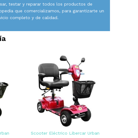
isar, testar y reparar todos los productos de
opedia que comercializamos, para garantizarte un
vicio completo y de calidad.
ía
Urban
Scooter Eléctrico Libercar Urban