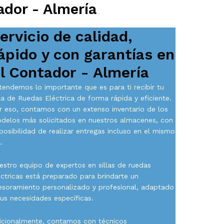
ador - Almería
ervicio de calidad,
ápido y con garantías en
l Contador - Almería
tendemos lo importante que es para ti recibir tu
lla de Ruedas Eléctrica de forma rápida y eficiente.
r eso, contamos con un extenso inventario de los
delos más solicitados en nuestros almacenes, con
 posibilidad de realizar entregas incluso en el mismo
.
estro equipo de expertos en sillas de ruedas
éctricas está preparado para brindarte un
esoramiento personalizado y profesional, adaptado
tus necesidades específicas.
icionalmente, contamos con técnicos