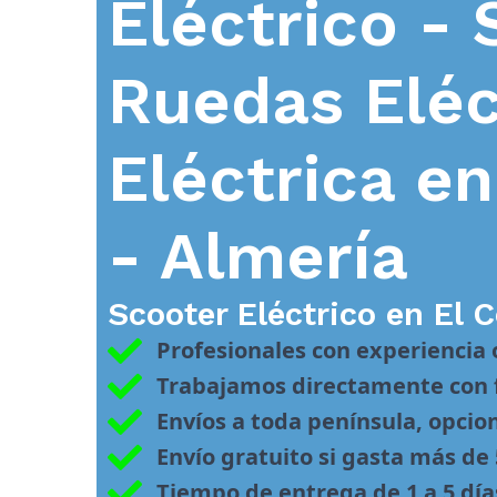
Eléctrico - 
Ruedas Eléc
Eléctrica e
- Almería
Scooter Eléctrico en
El 
Profesionales con experiencia
Trabajamos directamente con f
Envíos a toda península, opcio
Envío gratuito si gasta más de
Tiempo de entrega de 1 a 5 día