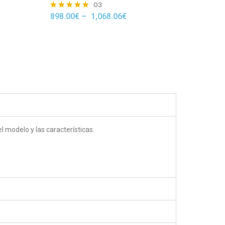
03
898.00
€
–
1,068.06
€
Rated
5.00
out of 5
 modelo y las características.