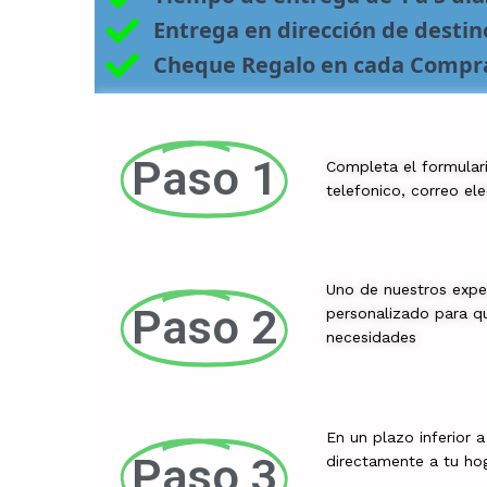
Entrega en dirección de desti
Cheque Regalo en cada Compr
Paso 1
Completa el formular
telefonico, correo el
Uno de nuestros expe
Paso 2
personalizado para qu
necesidades
En un plazo inferior 
Paso 3
directamente a tu ho