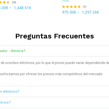
Plus
06
01
5.00
€
–
1,448.51
€
975.00
€
–
1,297.26
€
Rated
 5
5.00
out of 5
Preguntas Frecuentes
tador - Almería?
 scooters eléctricos, por lo que el precio puede variar dependiendo del
sforzamos por ofrecer los precios más competitivos del mercado.
r eléctrico?
ctrico?