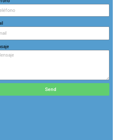
éfono
il
saje
Send