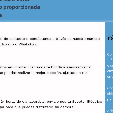
no proporcionada
a
r
io de contacto o contáctanos a través de nuestro número
ectrónico o WhatsApp.
Com
Elé
dis
rtos en Scooter Eléctricos te brindará asesoramiento
al
e puedas realizar la mejor elección, ajustada a tus
ent
Con
elé
per
a 24 horas de día laborable, enviaremos tu Scooter Eléctrico
gar para que puedas disfrutarlo sin demora
Ade