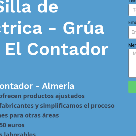
Silla de
Tel
trica - Grúa
Ema
n
El Contador
Men
Contador - Almería
 ofrecen productos ajustados
abricantes y simplificamos el proceso
nes para otras áreas
 50 euros
s laborables