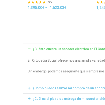
05
1,395.00
€
–
1,623.03
€
1,24
Rated
Rated
4.80
4.50
out of 5
out of
¿Cuánto cuesta un scooter eléctrico en El Con
En Ortopedia Social ofrecemos una amplia variedad de
Sin embargo, podemos asegurarte que siempre nos e
¿Cómo puedo realizar mi compra de un scoote
¿Cuál es el plazo de entrega de mi scooter elé