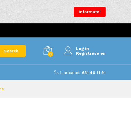
Informate!
Log in
Search
Regístrese en
0
Llámanos:
631 40 11 91
ía