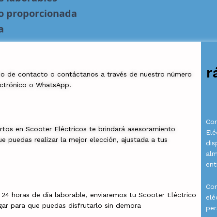
no proporcionada
a
r
io de contacto o contáctanos a través de nuestro número
ectrónico o WhatsApp.
Com
rtos en Scooter Eléctricos te brindará asesoramiento
Elé
e puedas realizar la mejor elección, ajustada a tus
dis
al
ent
Con
a 24 horas de día laborable, enviaremos tu Scooter Eléctrico
elé
gar para que puedas disfrutarlo sin demora
per