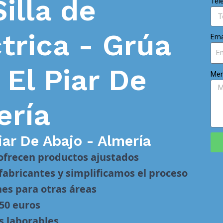
Silla de
Tel
trica - Grúa
Ema
n
El Piar De
Men
ería
iar De Abajo - Almería
 ofrecen productos ajustados
abricantes y simplificamos el proceso
nes para otras áreas
 50 euros
s laborables