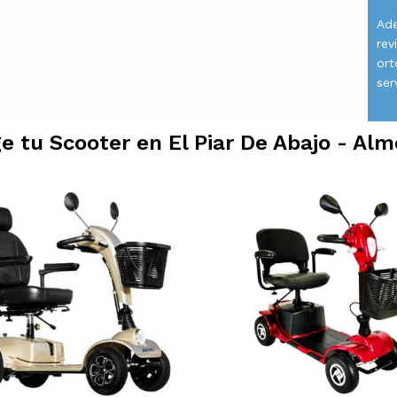
Ade
rev
ort
ser
ge tu Scooter en
El Piar De Abajo - Alm