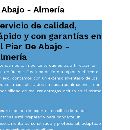
 Abajo - Almería
ervicio de calidad,
ápido y con garantías en
l Piar De Abajo -
lmería
tendemos lo importante que es para ti recibir tu
lla de Ruedas Eléctrica de forma rápida y eficiente.
r eso, contamos con un extenso inventario de los
delos más solicitados en nuestros almacenes, con
 posibilidad de realizar entregas incluso en el mismo
.
estro equipo de expertos en sillas de ruedas
éctricas está preparado para brindarte un
esoramiento personalizado y profesional, adaptado
tus necesidades específicas.