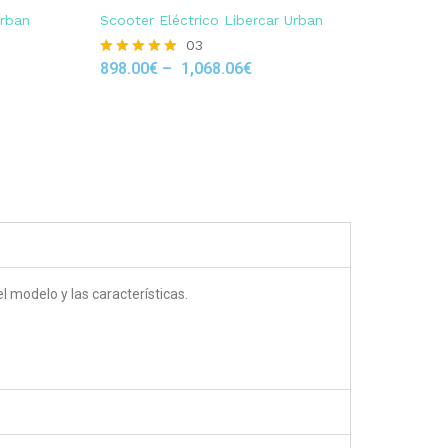
Urban
Scooter Eléctrico Libercar Urban
03
898.00
€
–
1,068.06
€
Rated
5.00
out of 5
 modelo y las características.