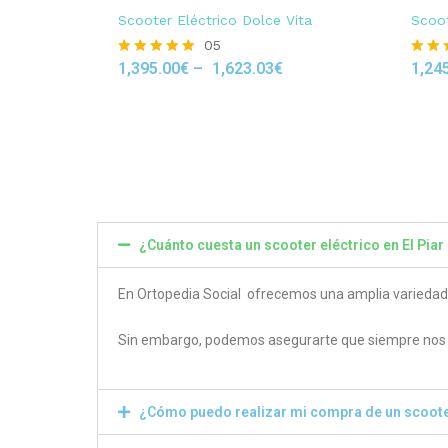
Scooter Eléctrico Dolce Vita
Scoot
05
1,395.00
€
–
1,623.03
€
1,24
Rated
Rated
4.80
4.50
out of 5
out of
¿Cuánto cuesta un scooter eléctrico en El Piar
En Ortopedia Social ofrecemos una amplia variedad de
Sin embargo, podemos asegurarte que siempre nos e
¿Cómo puedo realizar mi compra de un scoote