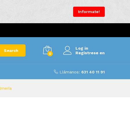
Informate!
Log in
Search
Regístrese en
0
Llámanos:
631 40 11 91
lmería