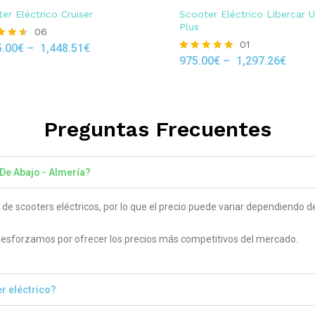
er Eléctrico Cruiser
Scooter Eléctrico Libercar 
Plus
06
01
5.00
€
–
1,448.51
€
975.00
€
–
1,297.26
€
Rated
 5
5.00
out of 5
Preguntas Frecuentes
 De Abajo - Almería?
 scooters eléctricos, por lo que el precio puede variar dependiendo del
sforzamos por ofrecer los precios más competitivos del mercado.
r eléctrico?