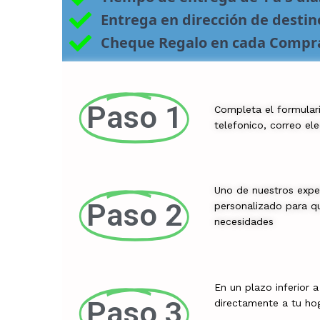
Entrega en dirección de desti
Cheque Regalo en cada Compr
Paso 1
Completa el formular
telefonico, correo el
Uno de nuestros expe
Paso 2
personalizado para qu
necesidades
En un plazo inferior 
Paso 3
directamente a tu ho