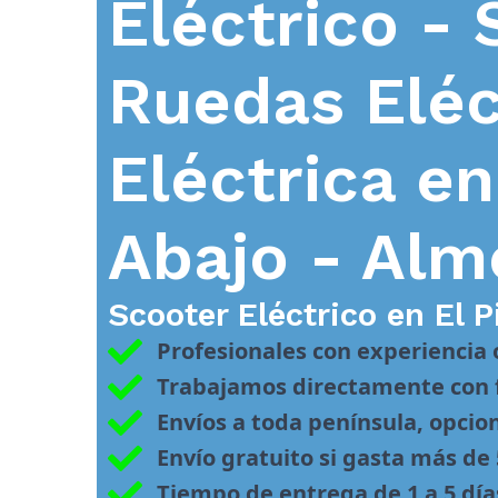
Eléctrico - 
Ruedas Eléc
Eléctrica e
Abajo - Alm
Scooter Eléctrico en
El P
Profesionales con experiencia
Trabajamos directamente con f
Envíos a toda península, opcio
Envío gratuito si gasta más de
Tiempo de entrega de 1 a 5 día