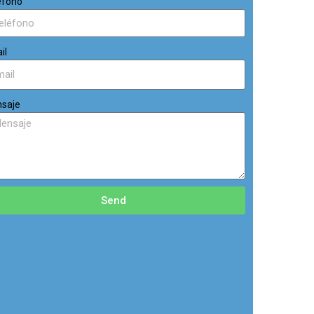
éfono
il
saje
Send