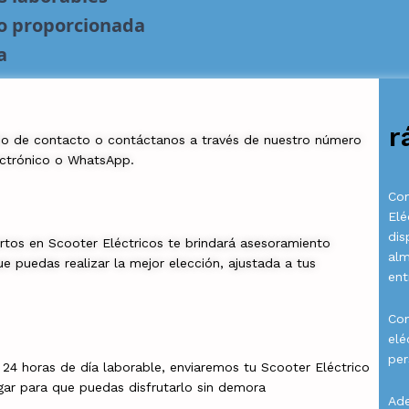
no proporcionada
a
r
io de contacto o contáctanos a través de nuestro número
ectrónico o WhatsApp.
Com
Elé
dis
rtos en Scooter Eléctricos te brindará asesoramiento
al
e puedas realizar la mejor elección, ajustada a tus
ent
Con
elé
per
a 24 horas de día laborable, enviaremos tu Scooter Eléctrico
gar para que puedas disfrutarlo sin demora
Ade