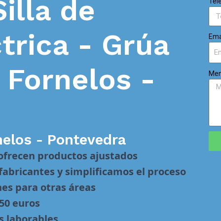
Silla de
Tel
trica - Grúa
Ema
n
Fornelos -
Men
nelos - Pontevedra
 ofrecen productos ajustados
abricantes y simplificamos el proceso
nes para otras áreas
 50 euros
s laborables