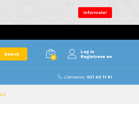
Informate!
Log in
Search
Regístrese en
0
Llámanos:
631 40 11 91
dra