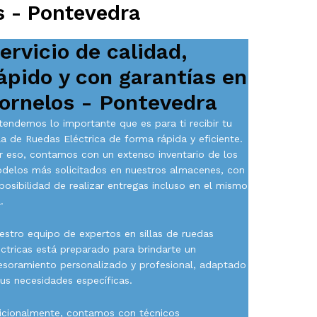
s - Pontevedra
ervicio de calidad,
ápido y con garantías en
ornelos - Pontevedra
tendemos lo importante que es para ti recibir tu
lla de Ruedas Eléctrica de forma rápida y eficiente.
r eso, contamos con un extenso inventario de los
delos más solicitados en nuestros almacenes, con
 posibilidad de realizar entregas incluso en el mismo
.
estro equipo de expertos en sillas de ruedas
éctricas está preparado para brindarte un
esoramiento personalizado y profesional, adaptado
tus necesidades específicas.
icionalmente, contamos con técnicos