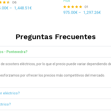
Plus
06
01
5.00
€
–
1,448.51
€
975.00
€
–
1,297.26
€
Rated
 5
5.00
out of 5
Preguntas Frecuentes
los - Pontevedra?
 scooters eléctricos, por lo que el precio puede variar dependiendo del
sforzamos por ofrecer los precios más competitivos del mercado.
r eléctrico?
ctrico?