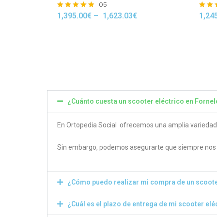
05
1,395.00
€
–
1,623.03
€
1,24
Rated
Rated
4.80
4.50
out of 5
out of
¿Cuánto cuesta un scooter eléctrico en Forne
En Ortopedia Social ofrecemos una amplia variedad de
Sin embargo, podemos asegurarte que siempre nos e
¿Cómo puedo realizar mi compra de un scoote
¿Cuál es el plazo de entrega de mi scooter elé