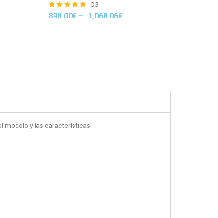
03
898.00
€
–
1,068.06
€
Rated
5.00
out of 5
 modelo y las características.