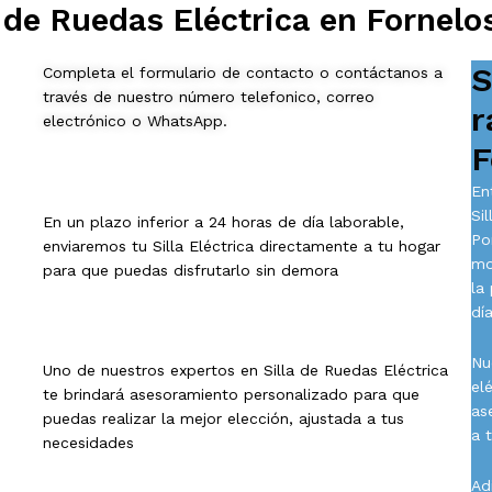
 de Ruedas Eléctrica en Fornelo
S
Completa el formulario de contacto o contáctanos a
través de nuestro número telefonico, correo
r
electrónico o WhatsApp.
F
En
Si
En un plazo inferior a 24 horas de día laborable,
Po
enviaremos tu Silla Eléctrica directamente a tu hogar
mo
para que puedas disfrutarlo sin demora
la
día
Nu
Uno de nuestros expertos en Silla de Ruedas Eléctrica
el
te brindará asesoramiento personalizado para que
as
puedas realizar la mejor elección, ajustada a tus
a 
necesidades
Ad