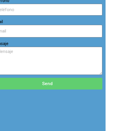
éfono
il
saje
Send