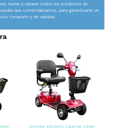
isar, testar y reparar todos los productos de
opedia que comercializamos, para garantizarte un
vicio completo y de calidad.
ra
Urban
Scooter Eléctrico Libercar Urban