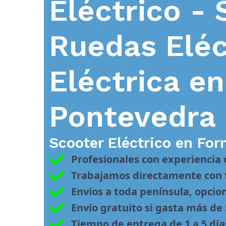
Eléctrico - 
Ruedas Eléc
Eléctrica e
Pontevedra
Scooter Eléctrico en
For
Profesionales con experiencia
Trabajamos directamente con f
Envíos a toda península, opcio
Envío gratuito si gasta más de
Tiempo de entrega de 1 a 5 día