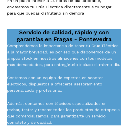
En un plazo inferior a 24 horas de día laborable,
enviaremos tu Grúa Eléctrica directamente a tu hogar
para que puedas disfrutarlo sin demora
Servicio de calidad, rápido y con
garantías en
Fragas - Pontevedra
Comprendemos la importancia de tener tu Grúa Eléctrica
a la mayor brevedad, es por eso que disponemos de un
amplio stock en nuestros almacenes con los modelos
más demandados, para entregártelo incluso el mismo día.
Contamos con un equipo de expertos en scooter
eléctricos, dispuestos a ofrecerte asesoramiento
personalizado y profesional.
Además, contamos con técnicos especializados en
revisar, testar y reparar todos los productos de ortopedia
que comercializamos, para garantizarte un servicio
completo y de calidad.