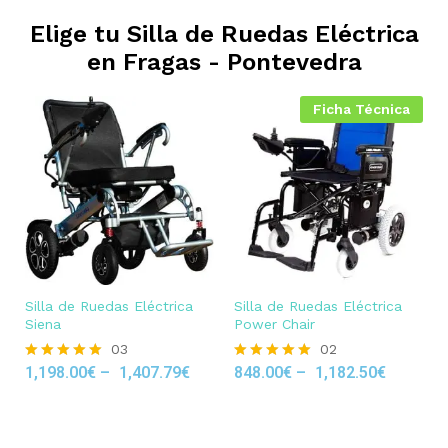
Elige tu Silla de Ruedas Eléctrica
en
Fragas - Pontevedra
Ficha Técnica
Silla de Ruedas Eléctrica
Silla de Ruedas Eléctrica
Siena
Power Chair
03
02
1,198.00
€
–
1,407.79
€
848.00
€
–
1,182.50
€
Rated
Rated
5.00
5.00
out of 5
out of 5