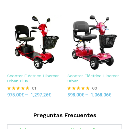
out of 5
Scooter Eléctrico Libercar
Scooter Eléctrico Libercar
Urban Plus
Urban
01
03
975.00
€
–
1,297.26
€
898.00
€
–
1,068.06
€
Rated
Rated
5.00
5.00
out of 5
out of 5
Preguntas Frecuentes