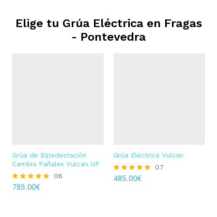
Elige tu Grúa Eléctrica en
Fragas
- Pontevedra
Grúa de Bipedestación
Grúa Eléctrica Vulcan
Cambia Pañales Vulcan UP
07
06
485.00
€
Rated
785.00
€
4.86
Rated
out of 5
4.83
out of 5