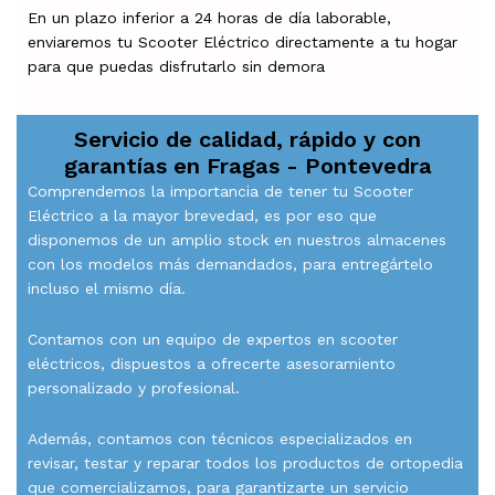
En un plazo inferior a 24 horas de día laborable,
enviaremos tu Scooter Eléctrico directamente a tu hogar
para que puedas disfrutarlo sin demora
Servicio de calidad, rápido y con
garantías en
Fragas - Pontevedra
Comprendemos la importancia de tener tu Scooter
Eléctrico a la mayor brevedad, es por eso que
disponemos de un amplio stock en nuestros almacenes
con los modelos más demandados, para entregártelo
incluso el mismo día.
Contamos con un equipo de expertos en scooter
eléctricos, dispuestos a ofrecerte asesoramiento
personalizado y profesional.
Además, contamos con técnicos especializados en
revisar, testar y reparar todos los productos de ortopedia
que comercializamos, para garantizarte un servicio