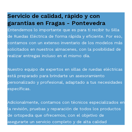
Servicio de calidad, rápido y con
garantías en Fragas - Pontevedra
Entendemos lo importante que es para ti recibir tu Silla
de Ruedas Eléctrica de forma rápida y eficiente. Por eso,
contamos con un extenso inventario de los modelos más
solicitados en nuestros almacenes, con la posibilidad de
realizar entregas incluso en el mismo día.
Nuestro equipo de expertos en sillas de ruedas eléctricas
está preparado para brindarte un asesoramiento
personalizado y profesional, adaptado a tus necesidades
específicas.
Adicionalmente, contamos con técnicos especializados en
la revisión, pruebas y reparación de todos los productos
de ortopedia que ofrecemos, con el objetivo de
asegurarte un servicio completo y de alta calidad