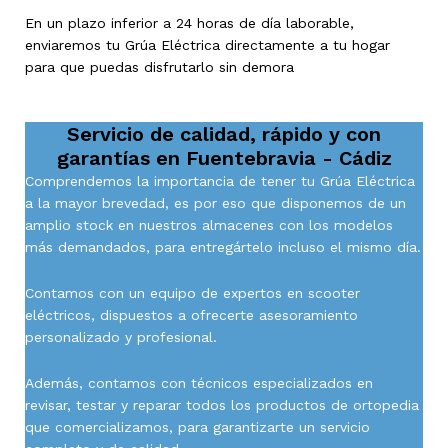
En un plazo inferior a 24 horas de día laborable,
enviaremos tu Grúa Eléctrica directamente a tu hogar
para que puedas disfrutarlo sin demora
Servicio de calidad, rápido y con
garantías en
Fuentebravia - Cádiz
Comprendemos la importancia de tener tu Grúa Eléctrica
a la mayor brevedad, es por eso que disponemos de un
amplio stock en nuestros almacenes con los modelos
más demandados, para entregártelo incluso el mismo día.
Contamos con un equipo de expertos en scooter
eléctricos, dispuestos a ofrecerte asesoramiento
personalizado y profesional.
Además, contamos con técnicos especializados en
revisar, testar y reparar todos los productos de ortopedia
que comercializamos, para garantizarte un servicio