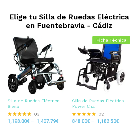
Elige tu Silla de Ruedas Eléctrica
en
Fuentebravia - Cádiz
Ficha Técnica
Silla de Ruedas Eléctrica
Silla de Ruedas Eléctrica
Siena
Power Chair
03
02
1,198.00
€
–
1,407.79
€
848.00
€
–
1,182.50
€
Rated
Rated
5.00
5.00
out of 5
out of 5