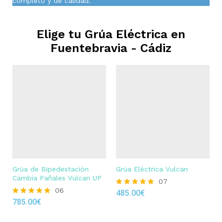
completo y de calidad.
Elige tu Grúa Eléctrica en
Fuentebravia - Cádiz
Grúa de Bipedestación
Grúa Eléctrica Vulcan
Cambia Pañales Vulcan UP
07
06
485.00
€
Rated
785.00
€
4.86
Rated
out of 5
4.83
out of 5