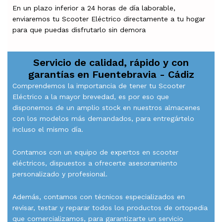
En un plazo inferior a 24 horas de día laborable,
enviaremos tu Scooter Eléctrico directamente a tu hogar
para que puedas disfrutarlo sin demora
Servicio de calidad, rápido y con
garantías en
Fuentebravia - Cádiz
Comprendemos la importancia de tener tu Scooter
Eléctrico a la mayor brevedad, es por eso que
disponemos de un amplio stock en nuestros almacenes
con los modelos más demandados, para entregártelo
incluso el mismo día.
Contamos con un equipo de expertos en scooter
eléctricos, dispuestos a ofrecerte asesoramiento
personalizado y profesional.
Además, contamos con técnicos especializados en
revisar, testar y reparar todos los productos de ortopedia
que comercializamos, para garantizarte un servicio