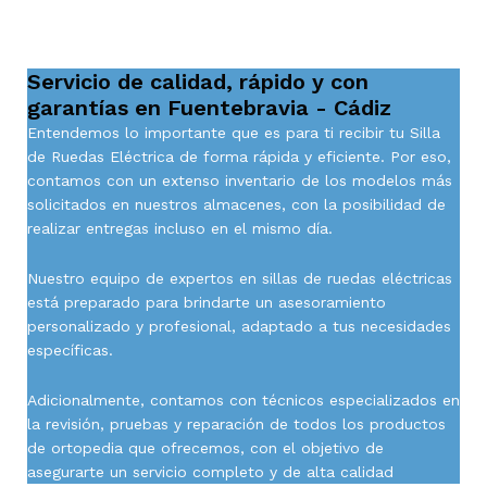
Servicio de calidad, rápido y con
garantías en Fuentebravia - Cádiz
Entendemos lo importante que es para ti recibir tu Silla
de Ruedas Eléctrica de forma rápida y eficiente. Por eso,
contamos con un extenso inventario de los modelos más
solicitados en nuestros almacenes, con la posibilidad de
realizar entregas incluso en el mismo día.
Nuestro equipo de expertos en sillas de ruedas eléctricas
está preparado para brindarte un asesoramiento
personalizado y profesional, adaptado a tus necesidades
específicas.
Adicionalmente, contamos con técnicos especializados en
la revisión, pruebas y reparación de todos los productos
de ortopedia que ofrecemos, con el objetivo de
asegurarte un servicio completo y de alta calidad