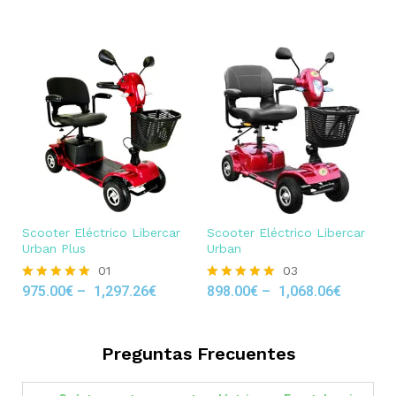
out of 5
Scooter Eléctrico Libercar
Scooter Eléctrico Libercar
Urban Plus
Urban
01
03
975.00
€
–
1,297.26
€
898.00
€
–
1,068.06
€
Rated
Rated
5.00
5.00
out of 5
out of 5
Preguntas Frecuentes