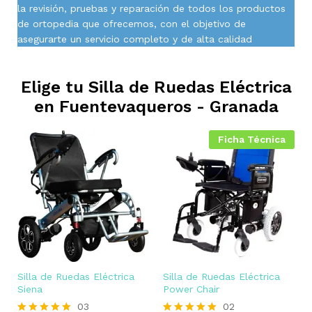
la revisión, pruebas y reparación de todos los productos
de ortopedia que ofrecemos, con el objetivo de
asegurarte un servicio completo y de alta calidad
Elige tu Silla de Ruedas Eléctrica
en
Fuentevaqueros - Granada
Ficha Técnica
Silla de Ruedas Eléctrica
Silla de Ruedas Eléctrica
Siena
Power Chair
03
02