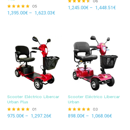
06
05
1,245.00
€
–
1,448.51
€
Rated
1,395.00
€
–
1,623.03
€
4.50
Rated
out of 5
4.80
out of 5
Scooter Eléctrico Libercar
Scooter Eléctrico Libercar
Urban Plus
Urban
01
03
975.00
€
–
1,297.26
€
898.00
€
–
1,068.06
€
Rated
Rated
5.00
5.00
out of 5
out of 5