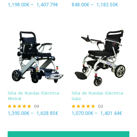
1,198.00
€
–
1,407.79
€
848.00
€
–
1,182.50
€
Rated
Rated
5.00
5.00
out of 5
out of 5
Silla de Ruedas Eléctrica
Silla de Ruedas Eléctrica
Mistral
Gala
04
03
1,395.00
€
–
1,628.85
€
1,070.00
€
–
1,401.44
€
Rated
Rated
5.00
4.67
out of 5
out of 5