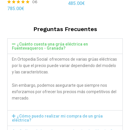
06
485.00
€
Rated
785.00
€
4.86
Rated
out of 5
4.83
out of 5
Preguntas Frecuentes
¿Cuánto cuesta una grúa eléctrica en
Fuentevaqueros - Granada?
En Ortopedia Social ofrecemos de varias grúas eléctricas
por lo que el precio puede variar dependiendo del modelo
y las características.
Sin embargo, podemos asegurarte que siempre nos
esforzamos por ofrecer los precios más competitivos del
mercado.
¿Cómo puedo realizar mi compra de un grúa
eléctrica?