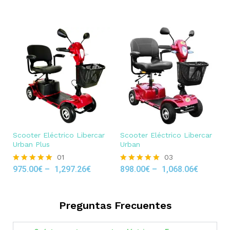
out of 5
Scooter Eléctrico Libercar
Scooter Eléctrico Libercar
Urban Plus
Urban
01
03
975.00
€
–
1,297.26
€
898.00
€
–
1,068.06
€
Rated
Rated
5.00
5.00
out of 5
out of 5
Preguntas Frecuentes