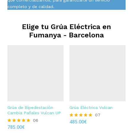
completo y de calidad.
Elige tu Grúa Eléctrica en
Fumanya - Barcelona
Grúa de Bipedestación
Grúa Eléctrica Vulcan
Cambia Pañales Vulcan UP
07
06
485.00
€
Rated
785.00
€
4.86
Rated
out of 5
4.83