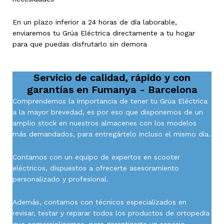
En un plazo inferior a 24 horas de día laborable,
enviaremos tu Grúa Eléctrica directamente a tu hogar
para que puedas disfrutarlo sin demora
Servicio de calidad, rápido y con
garantías en
Fumanya - Barcelona
Comprendemos la importancia de tener tu Grúa Eléctrica
a la mayor brevedad, es por eso que disponemos de un
amplio stock en nuestros almacenes con los modelos
más demandados, para entregártelo incluso el mismo día.
Contamos con un equipo de expertos en scooter
eléctricos, dispuestos a ofrecerte asesoramiento
personalizado y profesional.
Además, contamos con técnicos especializados en
revisar, testar y reparar todos los productos de ortopedia
que comercializamos, para garantizarte un servicio