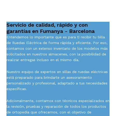
Servicio de calidad, rápido y con
garantías en Fumanya - Barcelona
Entendemos lo importante que es para ti recibir tu Silla
de Ruedas Eléctrica de forma rápida y eficiente. Por eso,
contamos con un extenso inventario de los modelos más
solicitados en nuestros almacenes, con la posibilidad de
realizar entregas incluso en el mismo día.
Nuestro equipo de expertos en sillas de ruedas eléctricas
está preparado para brindarte un asesoramiento
personalizado y profesional, adaptado a tus necesidades
específicas.
Adicionalmente, contamos con técnicos especializados en
la revisión, pruebas y reparación de todos los productos
de ortopedia que ofrecemos, con el objetivo de