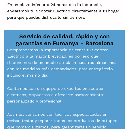
En un plazo inferior a 24 horas de día laborable,
enviaremos tu Scooter Eléctrico directamente a tu hogar
para que puedas disfrutarlo sin demora
Servicio de calidad, rápido y con
garantías en
Fumanya - Barcelona
Comprendemos la importancia de tener tu Scooter
Eléctrico a la mayor brevedad, es por eso que
disponemos de un amplio stock en nuestros almacenes
con los modelos más demandados, para entregártelo
incluso el mismo día.
Contamos con un equipo de expertos en scooter
eléctricos, dispuestos a ofrecerte asesoramiento
personalizado y profesional.
Además, contamos con técnicos especializados en
revisar, testar y reparar todos los productos de ortopedia
que comercializamos, para garantizarte un servicio