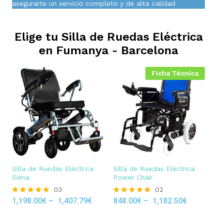
asegurarte un servicio completo y de alta calidad
Elige tu Silla de Ruedas Eléctrica
en
Fumanya - Barcelona
Ficha Técnica
Silla de Ruedas Eléctrica
Silla de Ruedas Eléctrica
Siena
Power Chair
03
02
1,198.00
€
–
1,407.79
€
848.00
€
–
1,182.50
€
Rated
Rated
5.00
5.00
out of 5
out of 5