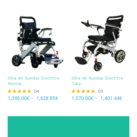
Silla de Ruedas Eléctrica
Silla de Ruedas Eléctrica
Mistral
Gala
04
03
1,395.00
€
–
1,628.85
€
1,070.00
€
–
1,401.44
€
Rated
Rated
5.00
4.67
out of 5
out of 5
Click Here