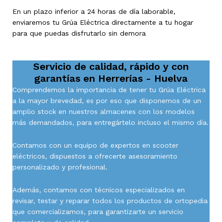
En un plazo inferior a 24 horas de día laborable,
enviaremos tu Grúa Eléctrica directamente a tu hogar
para que puedas disfrutarlo sin demora
Servicio de calidad, rápido y con
garantías en
Herrerías - Huelva
Comprendemos la importancia de tener tu Grúa Eléctrica
a la mayor brevedad, es por eso que disponemos de un
amplio stock en nuestros almacenes con los modelos
más demandados, para entregártelo incluso el mismo día.
Contamos con un equipo de expertos en scooter
eléctricos, dispuestos a ofrecerte asesoramiento
personalizado y profesional.
Además, contamos con técnicos especializados en
revisar, testar y reparar todos los productos de ortopedia
que comercializamos, para garantizarte un servicio