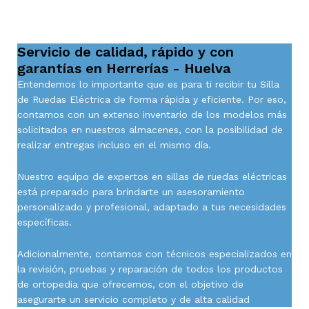
Servicio de calidad, rápido y con
garantías en Herrerías - Huelva
Entendemos lo importante que es para ti recibir tu Silla
de Ruedas Eléctrica de forma rápida y eficiente. Por eso,
contamos con un extenso inventario de los modelos más
solicitados en nuestros almacenes, con la posibilidad de
realizar entregas incluso en el mismo día.
Nuestro equipo de expertos en sillas de ruedas eléctricas
está preparado para brindarte un asesoramiento
personalizado y profesional, adaptado a tus necesidades
específicas.
Adicionalmente, contamos con técnicos especializados en
la revisión, pruebas y reparación de todos los productos
de ortopedia que ofrecemos, con el objetivo de
asegurarte un servicio completo y de alta calidad