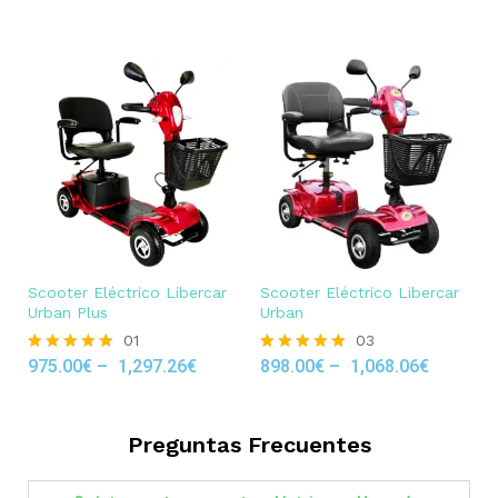
out of 5
Scooter Eléctrico Libercar
Scooter Eléctrico Libercar
Urban Plus
Urban
01
03
975.00
€
–
1,297.26
€
898.00
€
–
1,068.06
€
Rated
Rated
5.00
5.00
out of 5
out of 5
Preguntas Frecuentes