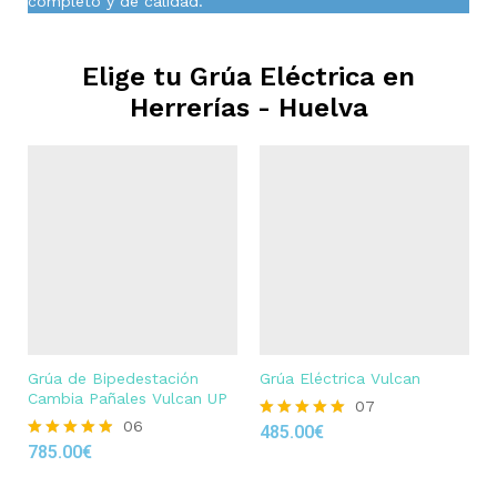
completo y de calidad.
Elige tu Grúa Eléctrica en
Herrerías - Huelva
Grúa de Bipedestación
Grúa Eléctrica Vulcan
Cambia Pañales Vulcan UP
07
06
485.00
€
Rated
785.00
€
4.86
Rated
out of 5
4.83
out of 5