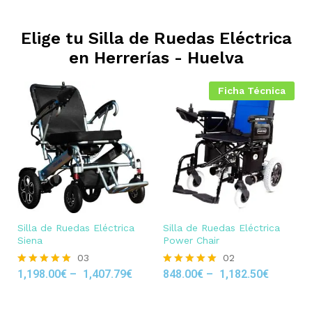
Elige tu Silla de Ruedas Eléctrica
en
Herrerías - Huelva
Ficha Técnica
Silla de Ruedas Eléctrica
Silla de Ruedas Eléctrica
Siena
Power Chair
03
02
1,198.00
€
–
1,407.79
€
848.00
€
–
1,182.50
€
Rated
Rated
5.00
5.00
out of 5
out of 5