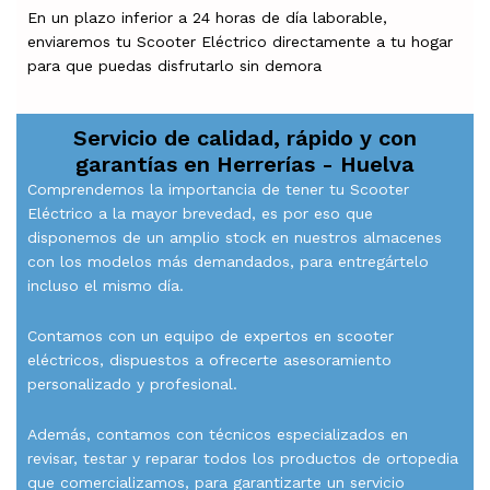
En un plazo inferior a 24 horas de día laborable,
enviaremos tu Scooter Eléctrico directamente a tu hogar
para que puedas disfrutarlo sin demora
Servicio de calidad, rápido y con
garantías en
Herrerías - Huelva
Comprendemos la importancia de tener tu Scooter
Eléctrico a la mayor brevedad, es por eso que
disponemos de un amplio stock en nuestros almacenes
con los modelos más demandados, para entregártelo
incluso el mismo día.
Contamos con un equipo de expertos en scooter
eléctricos, dispuestos a ofrecerte asesoramiento
personalizado y profesional.
Además, contamos con técnicos especializados en
revisar, testar y reparar todos los productos de ortopedia
que comercializamos, para garantizarte un servicio