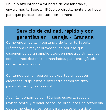
En un plazo inferior a 24 horas de día laborable,
enviaremos tu Scooter Eléctrico directamente a tu hogar
para que puedas disfrutarlo sin demora
Servicio de calidad, rápido y con
garantías en
Hueneja - Granada
Comprendemos la importancia de tener tu Scooter
Eléctrico a la mayor brevedad, es por eso que
disponemos de un amplio stock en nuestros almacenes
con los modelos más demandados, para entregártelo
incluso el mismo día.
Contamos con un equipo de expertos en scooter
eléctricos, dispuestos a ofrecerte asesoramiento
personalizado y profesional.
Además, contamos con técnicos especializados en
revisar, testar y reparar todos los productos de ortopedia
que comercializamos, para garantizarte un servicio