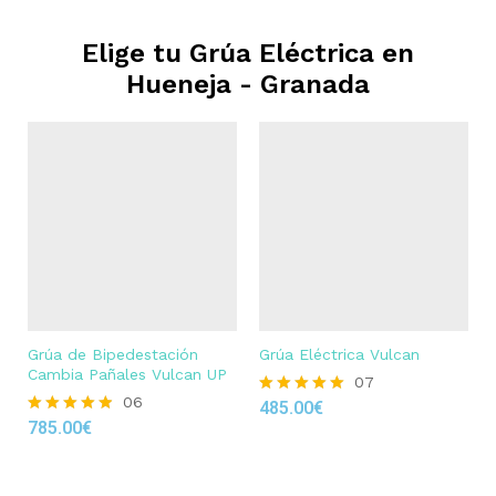
Elige tu Grúa Eléctrica en
Hueneja - Granada
Grúa de Bipedestación
Grúa Eléctrica Vulcan
Cambia Pañales Vulcan UP
07
06
485.00
€
Rated
785.00
€
4.86
Rated
out of 5
4.83
out of 5