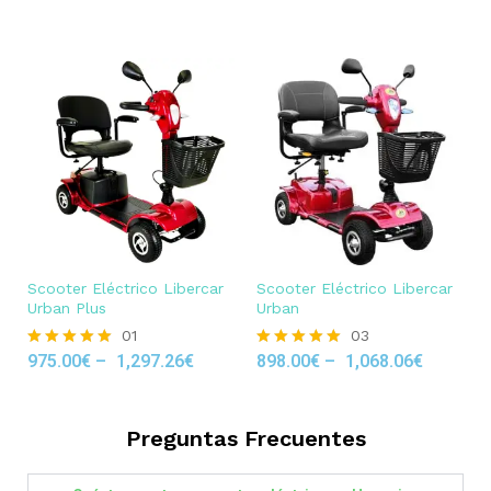
out of 5
Scooter Eléctrico Libercar
Scooter Eléctrico Libercar
Urban Plus
Urban
01
03
975.00
€
–
1,297.26
€
898.00
€
–
1,068.06
€
Rated
Rated
5.00
5.00
out of 5
out of 5
Preguntas Frecuentes