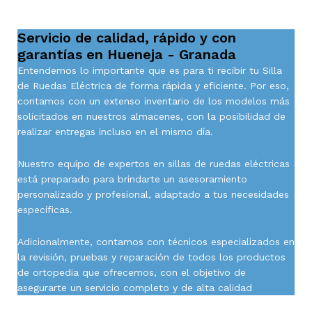
Servicio de calidad, rápido y con
garantías en Hueneja - Granada
Entendemos lo importante que es para ti recibir tu Silla
de Ruedas Eléctrica de forma rápida y eficiente. Por eso,
contamos con un extenso inventario de los modelos más
solicitados en nuestros almacenes, con la posibilidad de
realizar entregas incluso en el mismo día.
Nuestro equipo de expertos en sillas de ruedas eléctricas
está preparado para brindarte un asesoramiento
personalizado y profesional, adaptado a tus necesidades
específicas.
Adicionalmente, contamos con técnicos especializados en
la revisión, pruebas y reparación de todos los productos
de ortopedia que ofrecemos, con el objetivo de
asegurarte un servicio completo y de alta calidad