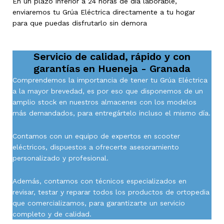
En un plazo inferior a 24 horas de día laborable,
enviaremos tu Grúa Eléctrica directamente a tu hogar
para que puedas disfrutarlo sin demora
Servicio de calidad, rápido y con
garantías en
Hueneja - Granada
Comprendemos la importancia de tener tu Grúa Eléctrica
a la mayor brevedad, es por eso que disponemos de un
amplio stock en nuestros almacenes con los modelos
más demandados, para entregártelo incluso el mismo día.
Contamos con un equipo de expertos en scooter
eléctricos, dispuestos a ofrecerte asesoramiento
personalizado y profesional.
Además, contamos con técnicos especializados en
revisar, testar y reparar todos los productos de ortopedia
que comercializamos, para garantizarte un servicio
completo y de calidad.