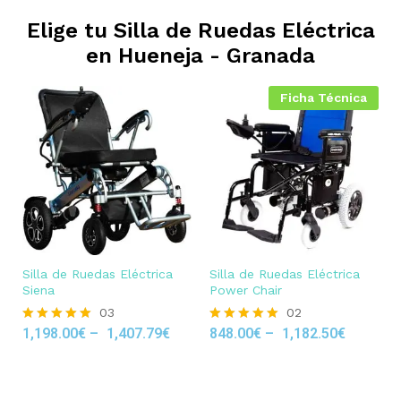
Elige tu Silla de Ruedas Eléctrica
en
Hueneja - Granada
Ficha Técnica
Silla de Ruedas Eléctrica
Silla de Ruedas Eléctrica
Siena
Power Chair
03
02
1,198.00
€
–
1,407.79
€
848.00
€
–
1,182.50
€
Rated
Rated
5.00
5.00
out of 5
out of 5