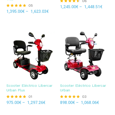
06
05
1,245.00
€
–
1,448.51
€
Rated
1,395.00
€
–
1,623.03
€
4.50
Rated
out of 5
4.80
out of 5
Scooter Eléctrico Libercar
Scooter Eléctrico Libercar
Urban Plus
Urban
01
03
975.00
€
–
1,297.26
€
898.00
€
–
1,068.06
€
Rated
Rated
5.00
5.00
out of 5
out of 5