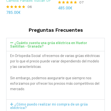
Cambia Pañales Vulcan UP
07
06
485.00
€
Rated
785.00
€
4.86
Rated
out of 5
4.83
out of 5
Preguntas Frecuentes
¿Cuánto cuesta una grúa eléctrica en Huetor
Santillan - Granada?
En Ortopedia Social ofrecemos de varias grúas eléctricas
por lo que el precio puede variar dependiendo del modelo
y las características.
Sin embargo, podemos asegurarte que siempre nos
esforzamos por ofrecer los precios más competitivos del
mercado.
¿Cómo puedo realizar mi compra de un grúa
eléctrica?