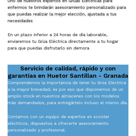
Uno de nuestros expertos en Grúas Eléctricas para
enfermos te brindarán asesoramiento personalizado para
que puedas realizar la mejor elección, ajustada a tus
necesidades
En un plazo inferior a 24 horas de día laborable,
enviaremos tu Grúa Eléctrica directamente a tu hogar
para que puedas disfrutarlo sin demora
Servicio de calidad, rápido y con
garantías en
Huetor Santillan - Granada
Comprendemos la importancia de tener tu Grúa Eléctrica
a la mayor brevedad, es por eso que disponemos de un
amplio stock en nuestros almacenes con los modelos
más demandados, para entregártelo incluso el mismo día.
Contamos con un equipo de expertos en scooter
eléctricos, dispuestos a ofrecerte asesoramiento
personalizado y profesional.