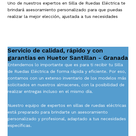
Uno de nuestros expertos en Silla de Ruedas Eléctrica te
brindará asesoramiento personalizado para que puedas
realizar la mejor elección, ajustada a tus necesidades
Servicio de calidad, rápido y con
garantías en Huetor Santillan - Granada
Entendemos lo importante que es para ti recibir tu Silla
de Ruedas Eléctrica de forma rápida y eficiente. Por eso,
contamos con un extenso inventario de los modelos más
solicitados en nuestros almacenes, con la posibilidad de
realizar entregas incluso en el mismo día.
Nuestro equipo de expertos en sillas de ruedas eléctricas
está preparado para brindarte un asesoramiento
personalizado y profesional, adaptado a tus necesidades
específicas.