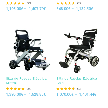
03
02
1,198.00
€
–
1,407.79
€
848.00
€
–
1,182.50
€
Rated
Rated
5.00
5.00
out of 5
out of 5
Silla de Ruedas Eléctrica
Silla de Ruedas Eléctrica
Mistral
Gala
04
03
1,395.00
€
–
1,628.85
€
1,070.00
€
–
1,401.44
€
Rated
Rated
5.00
4.67
out of 5
out of 5