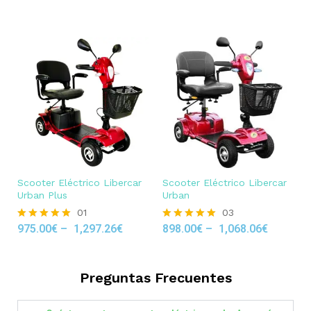
out of 5
Scooter Eléctrico Libercar
Scooter Eléctrico Libercar
Urban Plus
Urban
01
03
975.00
€
–
1,297.26
€
898.00
€
–
1,068.06
€
Rated
Rated
5.00
5.00
out of 5
out of 5
Preguntas Frecuentes