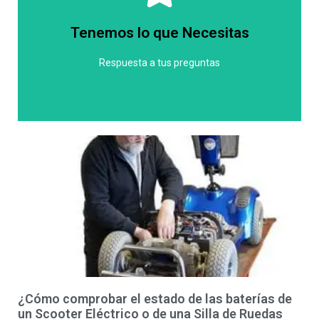
características. Sin embargo, podemos asegurarte
precio puede variar dependiendo del modelo y las
Tenemos lo que Necesitas
variedad de silla de ruedas eléctrica, por lo que el
En Ortopedia Social ofrecemos una amplia
Respuesta a tus preguntas
Granada?
Ruedas Eléctrica en La Arquería -
¿Cuanto cuesta una Silla de
¿Cómo comprobar el estado de las baterías de
un Scooter Eléctrico o de una Silla de Ruedas