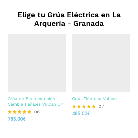
Elige tu Grúa Eléctrica en
La
Arquería - Granada
Grúa de Bipedestación
Grúa Eléctrica Vulcan
Cambia Pañales Vulcan UP
07
06
485.00
€
Rated
785.00
€
4.86
Rated
out of 5
4.83
out of 5