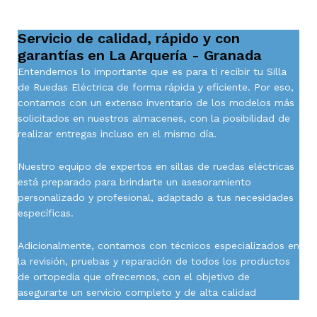
Servicio de calidad, rápido y con
garantías en La Arquería - Granada
Entendemos lo importante que es para ti recibir tu Silla
de Ruedas Eléctrica de forma rápida y eficiente. Por eso,
contamos con un extenso inventario de los modelos más
solicitados en nuestros almacenes, con la posibilidad de
realizar entregas incluso en el mismo día.
Nuestro equipo de expertos en sillas de ruedas eléctricas
está preparado para brindarte un asesoramiento
personalizado y profesional, adaptado a tus necesidades
específicas.
Adicionalmente, contamos con técnicos especializados en
la revisión, pruebas y reparación de todos los productos
de ortopedia que ofrecemos, con el objetivo de
asegurarte un servicio completo y de alta calidad