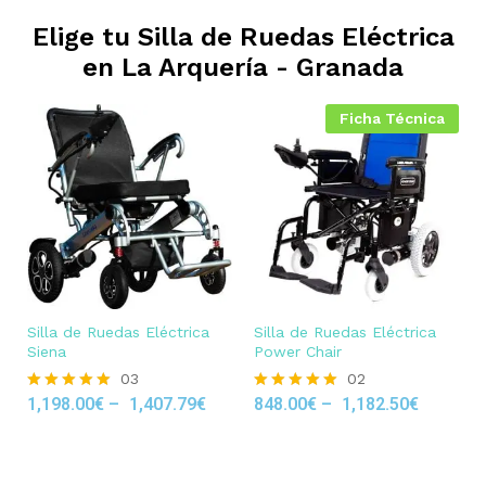
Elige tu Silla de Ruedas Eléctrica
en
La Arquería - Granada
Ficha Técnica
Silla de Ruedas Eléctrica
Silla de Ruedas Eléctrica
Siena
Power Chair
03
02
1,198.00
€
–
1,407.79
€
848.00
€
–
1,182.50
€
Rated
Rated
5.00
5.00
out of 5
out of 5