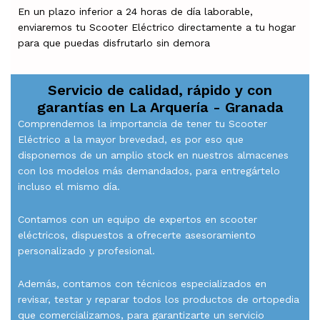
En un plazo inferior a 24 horas de día laborable,
enviaremos tu Scooter Eléctrico directamente a tu hogar
para que puedas disfrutarlo sin demora
Servicio de calidad, rápido y con
garantías en
La Arquería - Granada
Comprendemos la importancia de tener tu Scooter
Eléctrico a la mayor brevedad, es por eso que
disponemos de un amplio stock en nuestros almacenes
con los modelos más demandados, para entregártelo
incluso el mismo día.
Contamos con un equipo de expertos en scooter
eléctricos, dispuestos a ofrecerte asesoramiento
personalizado y profesional.
Además, contamos con técnicos especializados en
revisar, testar y reparar todos los productos de ortopedia
que comercializamos, para garantizarte un servicio