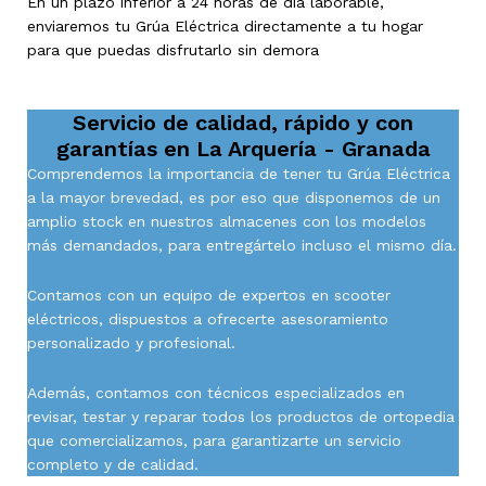
En un plazo inferior a 24 horas de día laborable,
enviaremos tu Grúa Eléctrica directamente a tu hogar
para que puedas disfrutarlo sin demora
Servicio de calidad, rápido y con
garantías en
La Arquería - Granada
Comprendemos la importancia de tener tu Grúa Eléctrica
a la mayor brevedad, es por eso que disponemos de un
amplio stock en nuestros almacenes con los modelos
más demandados, para entregártelo incluso el mismo día.
Contamos con un equipo de expertos en scooter
eléctricos, dispuestos a ofrecerte asesoramiento
personalizado y profesional.
Además, contamos con técnicos especializados en
revisar, testar y reparar todos los productos de ortopedia
que comercializamos, para garantizarte un servicio
completo y de calidad.