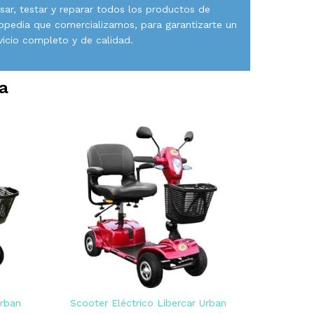
isar, testar y reparar todos los productos de
opedia que comercializamos, para garantizarte un
vicio completo y de calidad.
a
Urban
Scooter Eléctrico Libercar Urban