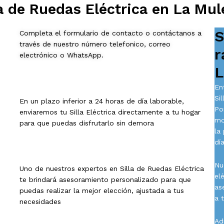
a de Ruedas Eléctrica en La Mule
S
Completa el formulario de contacto o contáctanos a
través de nuestro número telefonico, correo
r
electrónico o WhatsApp.
L
En
Si
En un plazo inferior a 24 horas de día laborable,
Po
enviaremos tu Silla Eléctrica directamente a tu hogar
mo
para que puedas disfrutarlo sin demora
la
día
Nu
Uno de nuestros expertos en Silla de Ruedas Eléctrica
el
te brindará asesoramiento personalizado para que
as
puedas realizar la mejor elección, ajustada a tus
a 
necesidades
Ad