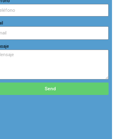
éfono
il
saje
Send