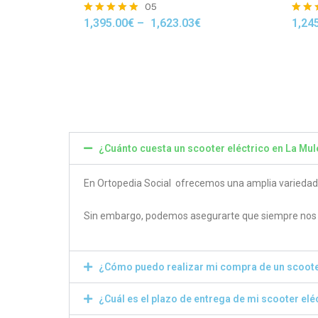
05
1,395.00
€
–
1,623.03
€
1,24
Rated
Rated
4.80
4.50
out of 5
out of
¿Cuánto cuesta un scooter eléctrico en La Mul
En Ortopedia Social ofrecemos una amplia variedad de
Sin embargo, podemos asegurarte que siempre nos e
¿Cómo puedo realizar mi compra de un scoote
¿Cuál es el plazo de entrega de mi scooter elé