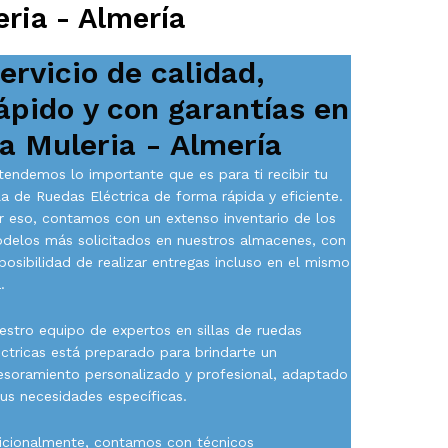
ria - Almería
ervicio de calidad,
ápido y con garantías en
a Muleria - Almería
tendemos lo importante que es para ti recibir tu
lla de Ruedas Eléctrica de forma rápida y eficiente.
r eso, contamos con un extenso inventario de los
delos más solicitados en nuestros almacenes, con
 posibilidad de realizar entregas incluso en el mismo
.
estro equipo de expertos en sillas de ruedas
éctricas está preparado para brindarte un
esoramiento personalizado y profesional, adaptado
tus necesidades específicas.
icionalmente, contamos con técnicos