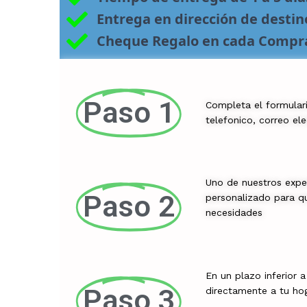
Entrega en dirección de desti
Cheque Regalo en cada Compr
Paso 1
Completa el formular
telefonico, correo el
Uno de nuestros expe
Paso 2
personalizado para qu
necesidades
En un plazo inferior 
Paso 3
directamente a tu ho