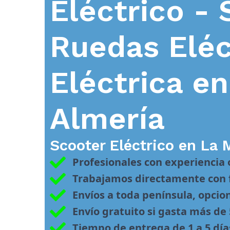
Eléctrico - 
Ruedas Eléc
Eléctrica e
Almería
Scooter Eléctrico en
La 
Profesionales con experiencia
Trabajamos directamente con f
Envíos a toda península, opcio
Envío gratuito si gasta más de
Tiempo de entrega de 1 a 5 día