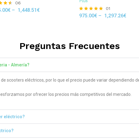
Plus
06
01
5.00
€
–
1,448.51
€
975.00
€
–
1,297.26
€
Rated
 5
5.00
out of 5
Preguntas Frecuentes
eria - Almería?
 scooters eléctricos, por lo que el precio puede variar dependiendo del
sforzamos por ofrecer los precios más competitivos del mercado.
r eléctrico?
ctrico?