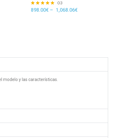
03
898.00
€
–
1,068.06
€
Rated
5.00
out of 5
 modelo y las características.