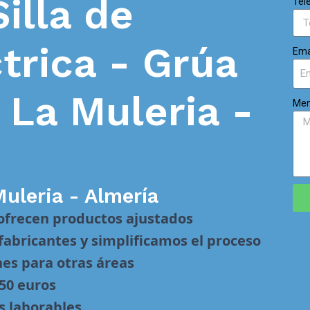
Silla de
Tel
trica - Grúa
Ema
n
La Muleria -
Men
Muleria - Almería
 ofrecen productos ajustados
abricantes y simplificamos el proceso
nes para otras áreas
 50 euros
s laborables