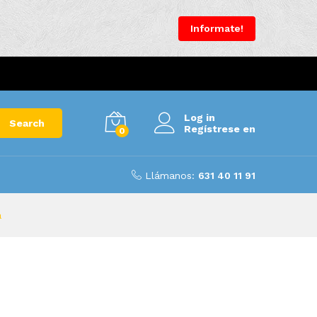
Informate!
Log in
Search
Regístrese en
0
Llámanos:
631 40 11 91
a