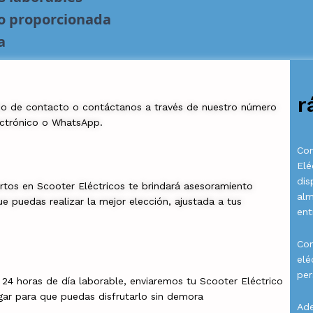
no proporcionada
a
r
io de contacto o contáctanos a través de nuestro número
ectrónico o WhatsApp.
Com
Elé
dis
rtos en Scooter Eléctricos te brindará asesoramiento
al
e puedas realizar la mejor elección, ajustada a tus
ent
Con
elé
per
a 24 horas de día laborable, enviaremos tu Scooter Eléctrico
gar para que puedas disfrutarlo sin demora
Ade