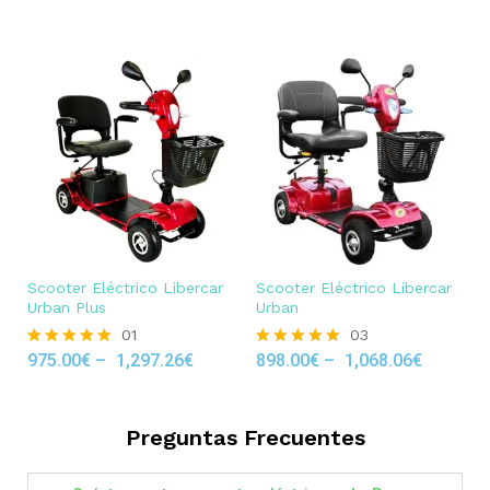
out of 5
Scooter Eléctrico Libercar
Scooter Eléctrico Libercar
Urban Plus
Urban
01
03
975.00
€
–
1,297.26
€
898.00
€
–
1,068.06
€
Rated
Rated
5.00
5.00
out of 5
out of 5
Preguntas Frecuentes