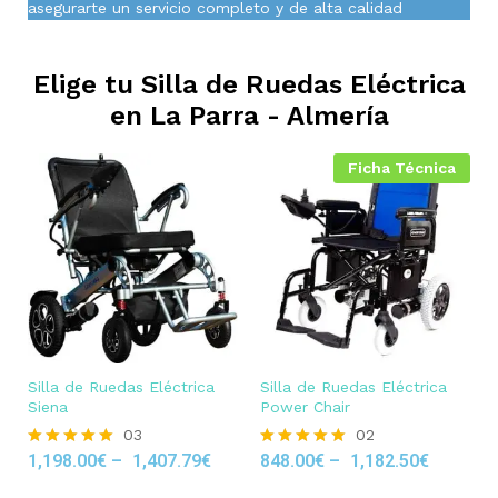
asegurarte un servicio completo y de alta calidad
Elige tu Silla de Ruedas Eléctrica
en
La Parra - Almería
Ficha Técnica
Silla de Ruedas Eléctrica
Silla de Ruedas Eléctrica
Siena
Power Chair
03
02
1,198.00
€
–
1,407.79
€
848.00
€
–
1,182.50
€
Rated
Rated
5.00
5.00
out of 5
out of 5