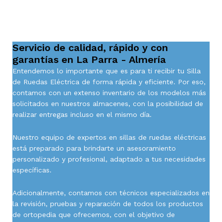
Servicio de calidad, rápido y con
garantías en La Parra - Almería
Entendemos lo importante que es para ti recibir tu Silla
de Ruedas Eléctrica de forma rápida y eficiente. Por eso,
contamos con un extenso inventario de los modelos más
solicitados en nuestros almacenes, con la posibilidad de
realizar entregas incluso en el mismo día.
Nuestro equipo de expertos en sillas de ruedas eléctricas
está preparado para brindarte un asesoramiento
personalizado y profesional, adaptado a tus necesidades
específicas.
Adicionalmente, contamos con técnicos especializados en
la revisión, pruebas y reparación de todos los productos
de ortopedia que ofrecemos, con el objetivo de