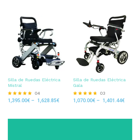
Silla de Ruedas Eléctrica
Silla de Ruedas Eléctrica
Mistral
Gala
04
03
1,395.00
€
–
1,628.85
€
1,070.00
€
–
1,401.44
€
Rated
Rated
5.00
4.67
out of 5
out of 5
Click Here