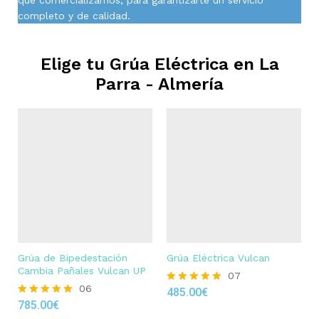
completo y de calidad.
Elige tu Grúa Eléctrica en
La
Parra - Almería
Grúa de Bipedestación
Grúa Eléctrica Vulcan
Cambia Pañales Vulcan UP
07
06
485.00
€
Rated
785.00
€
4.86
Rated
out of 5
4.83