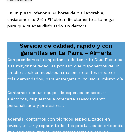
En un plazo inferior a 24 horas de día laborable,
enviaremos tu Grúa Eléctrica directamente a tu hogar
para que puedas disfrutarlo sin demora
Servicio de calidad, rápido y con
garantías en
La Parra - Almería
Comprendemos la importancia de tener tu Grúa Eléctrica
a la mayor brevedad, es por eso que disponemos de un
amplio stock en nuestros almacenes con los modelos
más demandados, para entregártelo incluso el mismo día.
Contamos con un equipo de expertos en scooter
eléctricos, dispuestos a ofrecerte asesoramiento
personalizado y profesional.
Además, contamos con técnicos especializados en
revisar, testar y reparar todos los productos de ortopedia
que comercializamos, para garantizarte un servicio