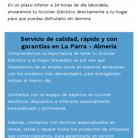
En un plazo inferior a 24 horas de día laborable,
enviaremos tu Scooter Eléctrico directamente a tu hogar
para que puedas disfrutarlo sin demora
Servicio de calidad, rápido y con
garantías en
La Parra - Almería
Comprendemos la importancia de tener tu Scooter
Eléctrico a la mayor brevedad, es por eso que
disponemos de un amplio stock en nuestros almacenes
con los modelos más demandados, para entregártelo
incluso el mismo día.
Contamos con un equipo de expertos en scooter
eléctricos, dispuestos a ofrecerte asesoramiento
personalizado y profesional.
Además, contamos con técnicos especializados en
revisar, testar y reparar todos los productos de ortopedia
que comercializamos, para garantizarte un servicio