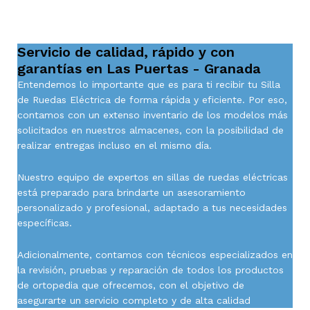
Servicio de calidad, rápido y con
garantías en Las Puertas - Granada
Entendemos lo importante que es para ti recibir tu Silla
de Ruedas Eléctrica de forma rápida y eficiente. Por eso,
contamos con un extenso inventario de los modelos más
solicitados en nuestros almacenes, con la posibilidad de
realizar entregas incluso en el mismo día.
Nuestro equipo de expertos en sillas de ruedas eléctricas
está preparado para brindarte un asesoramiento
personalizado y profesional, adaptado a tus necesidades
específicas.
Adicionalmente, contamos con técnicos especializados en
la revisión, pruebas y reparación de todos los productos
de ortopedia que ofrecemos, con el objetivo de
asegurarte un servicio completo y de alta calidad