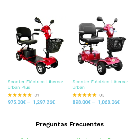
out of 5
Scooter Eléctrico Libercar
Scooter Eléctrico Libercar
Urban Plus
Urban
01
03
975.00
€
–
1,297.26
€
898.00
€
–
1,068.06
€
Rated
Rated
5.00
5.00
out of 5
out of 5
Preguntas Frecuentes