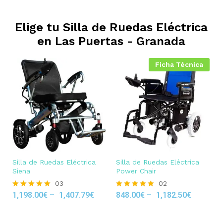
Elige tu Silla de Ruedas Eléctrica
en
Las Puertas - Granada
Ficha Técnica
Silla de Ruedas Eléctrica
Silla de Ruedas Eléctrica
Siena
Power Chair
03
02
1,198.00
€
–
1,407.79
€
848.00
€
–
1,182.50
€
Rated
Rated
5.00
5.00
out of 5
out of 5