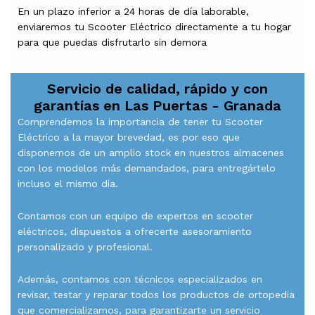
En un plazo inferior a 24 horas de día laborable,
enviaremos tu Scooter Eléctrico directamente a tu hogar
para que puedas disfrutarlo sin demora
Servicio de calidad, rápido y con
garantías en
Las Puertas - Granada
Comprendemos la importancia de tener tu Scooter
Eléctrico a la mayor brevedad, es por eso que
disponemos de un amplio stock en nuestros almacenes
con los modelos más demandados, para entregártelo
incluso el mismo día.
Contamos con un equipo de expertos en scooter
eléctricos, dispuestos a ofrecerte asesoramiento
personalizado y profesional.
Además, contamos con técnicos especializados en
revisar, testar y reparar todos los productos de ortopedia
que comercializamos, para garantizarte un servicio