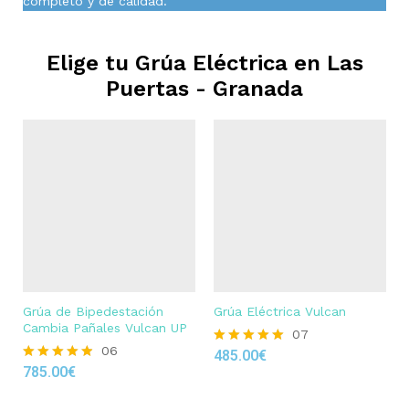
completo y de calidad.
Elige tu Grúa Eléctrica en
Las
Puertas - Granada
Grúa de Bipedestación
Grúa Eléctrica Vulcan
Cambia Pañales Vulcan UP
07
06
485.00
€
Rated
785.00
€
4.86
Rated
out of 5
4.83
out of 5