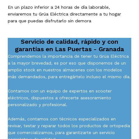
En un plazo inferior a 24 horas de día laborable,
enviaremos tu Grúa Eléctrica directamente a tu hogar
para que puedas disfrutarlo sin demora
Servicio de calidad, rápido y con
garantías en
Las Puertas - Granada
Comprendemos la importancia de tener tu Grúa Eléctrica
a la mayor brevedad, es por eso que disponemos de un
amplio stock en nuestros almacenes con los modelos
más demandados, para entregártelo incluso el mismo día.
Contamos con un equipo de expertos en scooter
eléctricos, dispuestos a ofrecerte asesoramiento
personalizado y profesional.
Además, contamos con técnicos especializados en
revisar, testar y reparar todos los productos de ortopedia
que comercializamos, para garantizarte un servicio