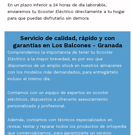
En un plazo inferior a 24 horas de día laborable,
enviaremos tu Scooter Eléctrico directamente a tu hogar
para que puedas disfrutarlo sin demora
Servicio de calidad, rápido y con
garantías en
Los Balcones - Granada
Comprendemos la importancia de tener tu Scooter
Eléctrico a la mayor brevedad, es por eso que
disponemos de un amplio stock en nuestros almacenes
con los modelos más demandados, para entregártelo
incluso el mismo día.
Contamos con un equipo de expertos en scooter
eléctricos, dispuestos a ofrecerte asesoramiento
personalizado y profesional.
Además, contamos con técnicos especializados en
revisar, testar y reparar todos los productos de ortopedia
que comercializamos, para garantizarte un servicio