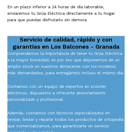
En un plazo inferior a 24 horas de día laborable,
enviaremos tu Grúa Eléctrica directamente a tu hogar
para que puedas disfrutarlo sin demora
Servicio de calidad, rápido y con
garantías en
Los Balcones - Granada
Comprendemos la importancia de tener tu Grúa Eléctrica
a la mayor brevedad, es por eso que disponemos de un
amplio stock en nuestros almacenes con los modelos
más demandados, para entregártelo incluso el mismo día.
Contamos con un equipo de expertos en scooter
eléctricos, dispuestos a ofrecerte asesoramiento
personalizado y profesional.
Además, contamos con técnicos especializados en
revisar, testar y reparar todos los productos de ortopedia
que comercializamos, para garantizarte un servicio