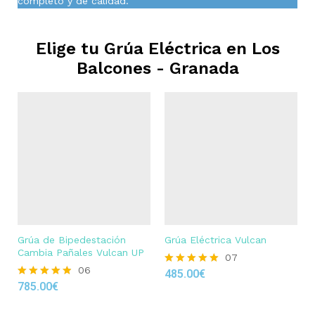
completo y de calidad.
Elige tu Grúa Eléctrica en
Los
Balcones - Granada
Grúa de Bipedestación
Grúa Eléctrica Vulcan
Cambia Pañales Vulcan UP
07
06
485.00
€
Rated
785.00
€
4.86
Rated
out of 5
4.83
out of 5