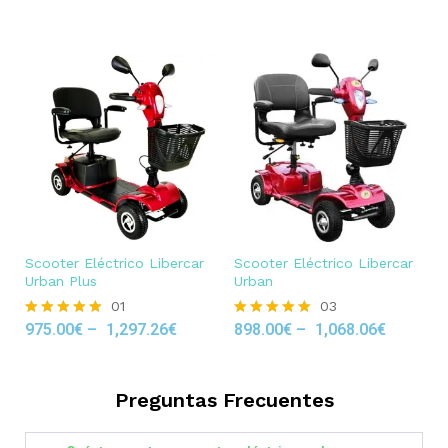
out of 5
Scooter Eléctrico Libercar
Scooter Eléctrico Libercar
Urban Plus
Urban
01
03
975.00
€
–
1,297.26
€
898.00
€
–
1,068.06
€
Rated
Rated
5.00
5.00
out of 5
out of 5
Preguntas Frecuentes