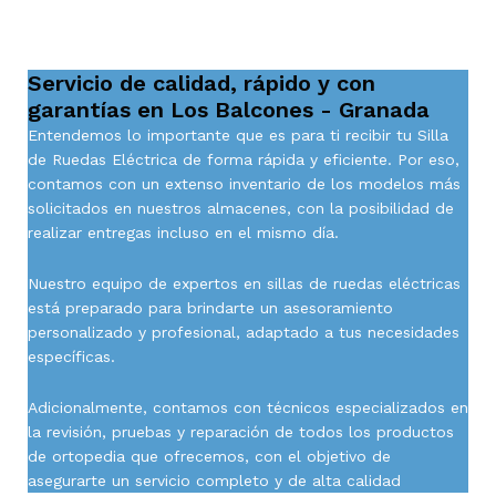
Servicio de calidad, rápido y con
garantías en Los Balcones - Granada
Entendemos lo importante que es para ti recibir tu Silla
de Ruedas Eléctrica de forma rápida y eficiente. Por eso,
contamos con un extenso inventario de los modelos más
solicitados en nuestros almacenes, con la posibilidad de
realizar entregas incluso en el mismo día.
Nuestro equipo de expertos en sillas de ruedas eléctricas
está preparado para brindarte un asesoramiento
personalizado y profesional, adaptado a tus necesidades
específicas.
Adicionalmente, contamos con técnicos especializados en
la revisión, pruebas y reparación de todos los productos
de ortopedia que ofrecemos, con el objetivo de
asegurarte un servicio completo y de alta calidad