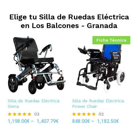
Elige tu Silla de Ruedas Eléctrica
en
Los Balcones - Granada
Ficha Técnica
Silla de Ruedas Eléctrica
Silla de Ruedas Eléctrica
Siena
Power Chair
03
02
1,198.00
€
–
1,407.79
€
848.00
€
–
1,182.50
€
Rated
Rated
5.00
5.00
out of 5
out of 5