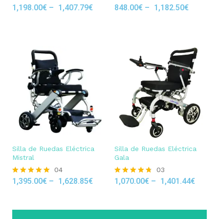
1,198.00
€
–
1,407.79
€
848.00
€
–
1,182.50
€
Rated
Rated
5.00
5.00
out of 5
out of 5
Silla de Ruedas Eléctrica
Silla de Ruedas Eléctrica
Mistral
Gala
04
03
1,395.00
€
–
1,628.85
€
1,070.00
€
–
1,401.44
€
Rated
Rated
5.00
4.67
out of 5
out of 5