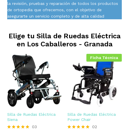
la revisión, pruebas y reparación de todos los productos
de ortopedia que ofrecemos, con el objetivo de
asegurarte un servicio completo y de alta calidad
Elige tu Silla de Ruedas Eléctrica
en
Los Caballeros - Granada
Ficha Técnica
Silla de Ruedas Eléctrica
Silla de Ruedas Eléctrica
Siena
Power Chair
03
02