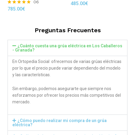
06
485.00
€
Rated
785.00
€
4.86
Rated
out of 5
4.83
out of 5
Preguntas Frecuentes
¿Cuánto cuesta una grúa eléctrica en Los Caballeros
- Granada?
En Ortopedia Social ofrecemos de varias grúas eléctricas
por lo que el precio puede variar dependiendo del modelo
y las características.
Sin embargo, podemos asegurarte que siempre nos
esforzamos por ofrecer los precios más competitivos del
mercado.
¿Cómo puedo realizar mi compra de un grúa
eléctrica?