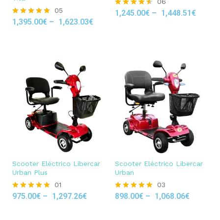
06
05
1,245.00
€
–
1,448.51
€
Rated
1,395.00
€
–
1,623.03
€
4.50
Rated
out of 5
4.80
out of 5
Scooter Eléctrico Libercar
Scooter Eléctrico Libercar
Urban Plus
Urban
01
03
975.00
€
–
1,297.26
€
898.00
€
–
1,068.06
€
Rated
Rated
5.00
5.00
out of 5
out of 5