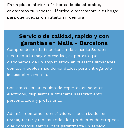
En un plazo inferior a 24 horas de día laborable,
enviaremos tu Scooter Eléctrico directamente a tu hogar
para que puedas disfrutarlo sin demora
Servicio de calidad, rápido y con
garantías en
Malla - Barcelona
Comprendemos la importancia de tener tu Scooter
Eléctrico a la mayor brevedad, es por eso que
disponemos de un amplio stock en nuestros almacenes
con los modelos más demandados, para entregártelo
incluso el mismo día.
Contamos con un equipo de expertos en scooter
eléctricos, dispuestos a ofrecerte asesoramiento
personalizado y profesional.
Además, contamos con técnicos especializados en
revisar, testar y reparar todos los productos de ortopedia
que comercializamos, para garantizarte un servicio