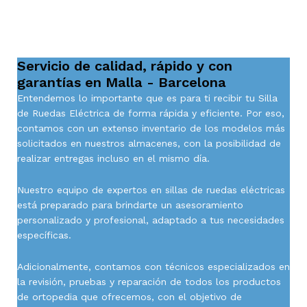
Servicio de calidad, rápido y con
garantías en Malla - Barcelona
Entendemos lo importante que es para ti recibir tu Silla
de Ruedas Eléctrica de forma rápida y eficiente. Por eso,
contamos con un extenso inventario de los modelos más
solicitados en nuestros almacenes, con la posibilidad de
realizar entregas incluso en el mismo día.
Nuestro equipo de expertos en sillas de ruedas eléctricas
está preparado para brindarte un asesoramiento
personalizado y profesional, adaptado a tus necesidades
específicas.
Adicionalmente, contamos con técnicos especializados en
la revisión, pruebas y reparación de todos los productos
de ortopedia que ofrecemos, con el objetivo de