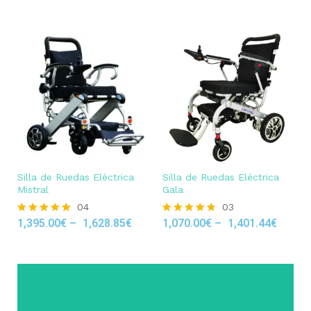
Silla de Ruedas Eléctrica
Silla de Ruedas Eléctrica
Mistral
Gala
04
03
1,395.00
€
–
1,628.85
€
1,070.00
€
–
1,401.44
€
Rated
Rated
5.00
4.67
out of 5
out of 5
Click Here