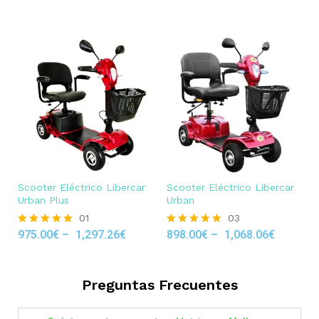
out of 5
Scooter Eléctrico Libercar
Scooter Eléctrico Libercar
Urban Plus
Urban
01
03
975.00
€
–
1,297.26
€
898.00
€
–
1,068.06
€
Rated
Rated
5.00
5.00
out of 5
out of 5
Preguntas Frecuentes