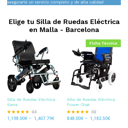
asegurarte un servicio completo y de alta calidad
Elige tu Silla de Ruedas Eléctrica
en
Malla - Barcelona
Ficha Técnica
Silla de Ruedas Eléctrica
Silla de Ruedas Eléctrica
Siena
Power Chair
03
02
1,198.00
€
–
1,407.79
€
848.00
€
–
1,182.50
€
Rated
Rated
5.00
5.00
out of 5
out of 5