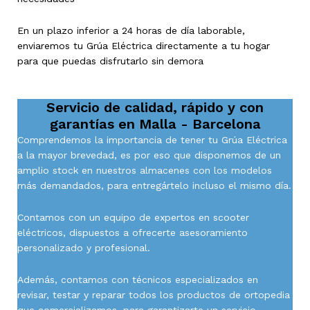
En un plazo inferior a 24 horas de día laborable,
enviaremos tu Grúa Eléctrica directamente a tu hogar
para que puedas disfrutarlo sin demora
Servicio de calidad, rápido y con
garantías en
Malla - Barcelona
Comprendemos la importancia de tener tu Grúa Eléctrica
a la mayor brevedad, es por eso que disponemos de un
amplio stock en nuestros almacenes con los modelos
más demandados, para entregártelo incluso el mismo día.
Contamos con un equipo de expertos en scooter
eléctricos, dispuestos a ofrecerte asesoramiento
personalizado y profesional.
Además, contamos con técnicos especializados en
revisar, testar y reparar todos los productos de ortopedia
que comercializamos, para garantizarte un servicio