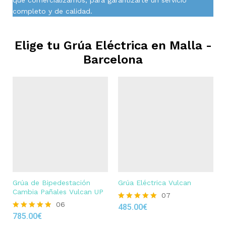
completo y de calidad.
Elige tu Grúa Eléctrica en
Malla -
Barcelona
Grúa de Bipedestación
Grúa Eléctrica Vulcan
Cambia Pañales Vulcan UP
07
06
485.00
€
Rated
785.00
€
4.86
Rated
out of 5
4.83